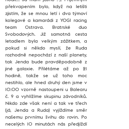
překvapením bylo, když na letišti 
zjistím, že se mnou letí i dva týmoví 
kolegové a kamarádi z YOGI racing 
team Ostrava. Bratrské duo 
Svobodových. Již samotná cesta 
letadlem byla velkým zážitkem, a 
pokud si někdo myslí, že Ruda 
rozhodně nepochází z naší planety, 
tak Jenda bude pravděpodobně z 
jiné galaxie. Přilétáme až po 21 
hodině, takže se už toho moc 
nestihlo, ale hned druhý den jsme v 
10:00 vzorně nastoupeni u Balearu 
č. 9 a vyhlížíme skupinu závodníků. 
Nikdo zde však není a tak ve třech 
(já, Jenda a Ruda) vyjíždíme směr 
našemu prvnímu švihu do rovin. Po 
necelých 10 minutách nás předjíždí 