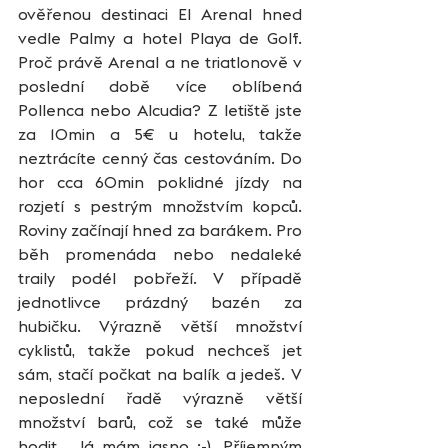
ověřenou destinaci El Arenal hned 
vedle Palmy a hotel Playa de Golf. 
Proč právě Arenal a ne triatlonově v 
poslední době více oblíbená 
Pollenca nebo Alcudia? Z letiště jste 
za 10min a 5€ u hotelu, takže 
neztrácíte cenný čas cestováním. Do 
hor cca 60min poklidné jízdy na 
rozjetí s pestrým množstvím kopců. 
Roviny začínají hned za barákem. Pro 
běh promenáda nebo nedaleké 
traily podél pobřeží. V případě 
jednotlivce prázdný bazén za 
hubičku. Výrazně větší množství 
cyklistů, takže pokud nechceš jet 
sám, stačí počkat na balík a jedeš. V 
neposlední řadě výrazně větší 
množství barů, což se také může 
hodit… Já mám jasno :-). Příjemným 