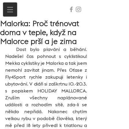
Malorka: Proč trénovat
doma v teple, když na
Malorce prší a je zima
   Dost bylo plavání a běhání. 
Nadešel čas pohnout s cyklistikou! 
Mekka cyklistiky je Malorka a tak jsem 
nemohl zavítat jinam. Přes Oťase z 
Fly4Sport rychle zakupuji letenky i 
ubytování. V diáři si zaškrtnu 10.-20.3. 
s popiskem HOLIDAY MALLORCA. 
Zruším všechny naplánované 
události a rozhodím sítě, zda-li se 
někdo nepřidá. Nakonec chytím 
velkou rybu v podobě člověka, který 
mě před 18 lety přivedl k triatlonu a 