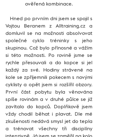
ověřená kombinace.
   Hned po prvním dni jsem se spojil s 
Vojtou Beranem z Alltraining.cz a 
domluvil se na možnosti absolvovat 
společné cyklo tréninky s jeho 
skupinou. Což bylo přínosné a vážím 
si této možnosti. Po rovině jsme se 
rychle přesouvali a do kopce si jel 
každý za své. Hodiny strávené na 
kole se zpříjemnili pokecem s novými 
cyklisty a opět jsem si rozšířil obzory. 
První část pobytu byla věnována 
spíše rovinám a v druhé půlce se již 
zavítalo do kopců. Doplňkově jsem 
vždy chodil běhat i plavat. Dle mé 
zkušenosti nedává smysl jet do tepla 
a trénovat všechny tři disciplíny 
intenzivně. Já jsem se zaměřil na kolo 