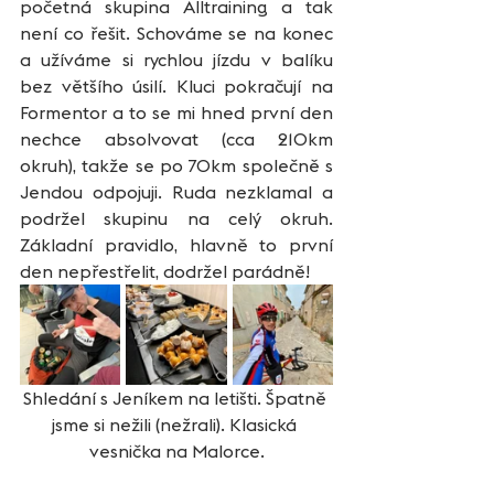
početná skupina Alltraining a tak 
není co řešit. Schováme se na konec 
a užíváme si rychlou jízdu v balíku 
bez většího úsilí. Kluci pokračují na 
Formentor a to se mi hned první den 
nechce absolvovat (cca 210km 
okruh), takže se po 70km společně s 
Jendou odpojuji. Ruda nezklamal a 
podržel skupinu na celý okruh. 
Základní pravidlo, hlavně to první 
den nepřestřelit, dodržel parádně! 
Shledání s Jeníkem na letišti. Špatně 
jsme si nežili (nežrali). Klasická 
vesnička na Malorce.