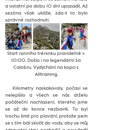
a ostatní po dobu 10 dní upozadil. Až 
sezóna však ukáže, zda-li to bylo 
správné rozhodnutí. 
Start ranního tréninku pravidelně v 
10:00. Došlo i na legendární Sa 
Calobru. Vydýchání na kopci s 
Alltraining.
   Kilometry naskakovaly, počasí se 
nelepšilo a všech se nás drželo 
počáteční nachlazení, kterého jsme 
se až do konce nezbavili. To byl 
trochu limit pro plavání, protože jsem 
se s tím bál skočit do vody, aby se můj 
zdravotní stav nezhoršil a nevyřadil 