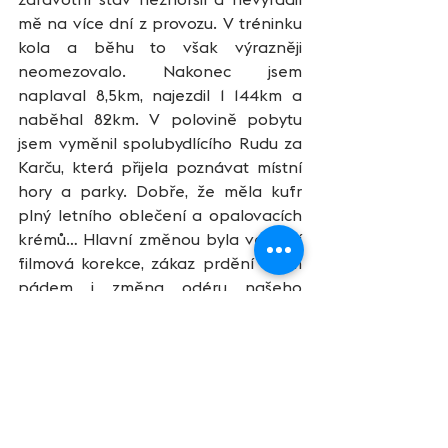
mě na více dní z provozu. V tréninku 
kola a běhu to však výrazněji 
neomezovalo. Nakonec jsem 
naplaval 8,5km, najezdil 1 144km a 
naběhal 82km. V polovině pobytu 
jsem vyměnil spolubydlícího Rudu za 
Karču, která přijela poznávat místní 
hory a parky. Dobře, že měla kufr 
plný letního oblečení a opalovacích 
krémů… Hlavní změnou byla večerní 
filmová korekce, zákaz prdění a tím 
pádem i změna odéru našeho 
pokoje. 
Já ráno na kolo a žena do terénu. 