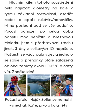
   Hlavním cílem tohoto soustředění 
bylo najezdit kilometry na kole v 
rytmu základní vytrvalosti, osedět 
zadek a opálit rukávky/nohavičky. 
Mimo poslední bod se vše podařilo. 
Počasí bohužel po celou dobu 
pobytu moc nepřálo a březnovou 
Malorku jsem si představoval trochu 
jinak. 3 dny z celkových 10 nepršelo. 
Naštěstí se vždy dalo vyjet a jednalo 
se spíše o přeháňky. Stále zatažená 
obloha, teploty okolo 10-15°C a častý 
vítr. Značka ideál!  
Počasí přálo. Maják Soller se nemohl 
vynechat. Kafe, pivo a kola, léty 