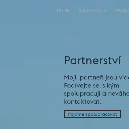
HOME
#226NAKREV
WORK
Partnerství
Moji partneři jsou vid
Podívejte se, s kým
spolupracuji a neváh
kontaktovat.
Pojďme spolupracovat