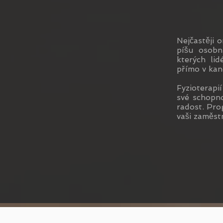
Nejčastěji 
píšu osobn
kterých lid
přímo v kanc
Fyzioterapi
své schopno
radost. Pro
vaši zaměst