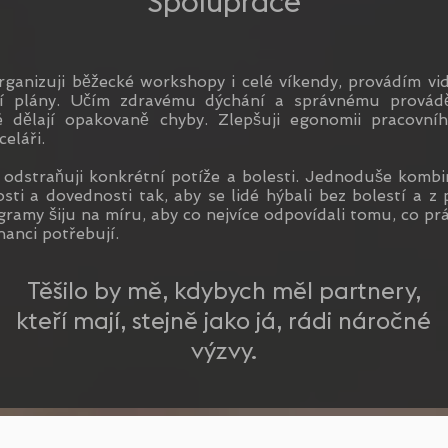
Spolupráce
organizuji běžecké workshopy i celé víkendy, provádím vi
í plány. Učím zdravému dýchání a správnému provádě
é dělají opakovaně chyby. Zlepšuji egonomii pracovní
eláři.
í odstraňuji konkrétní potíže a bolesti. Jednoduše kombi
sti a dovednosti tak, aby se lidé hýbali bez bolestí a z
gramy šiju na míru, aby co nejvíce odpovídali tomu, co pr
nanci potřebují.
Těšilo by mě, kdybych měl partnery,
kteří mají, stejně jako já, rádi náročné
výzvy.