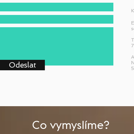
K
E
s
T
7
A
N
Odeslat
5
Co vymyslíme?