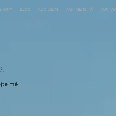
SHOPY
BLOG
KDO JSEM
PARTNERSTVÍ
KONTA
ět.
ejte mě