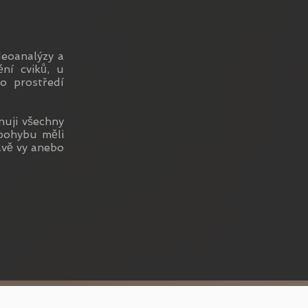
deoanalýzy a
ní cviků, u
ho prostředí
nuji všechny
 pohybu měli
ávě vy anebo