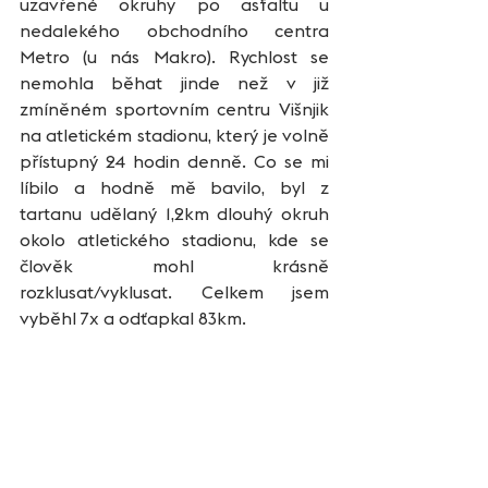
uzavřené okruhy po asfaltu u 
nedalekého obchodního centra 
Metro (u nás Makro). Rychlost se 
nemohla běhat jinde než v již 
zmíněném sportovním centru Višnjik 
na atletickém stadionu, který je volně 
přístupný 24 hodin denně. Co se mi 
líbilo a hodně mě bavilo, byl z 
tartanu udělaný 1,2km dlouhý okruh 
okolo atletického stadionu, kde se 
člověk mohl krásně 
rozklusat/vyklusat. Celkem jsem 
vyběhl 7x a odťapkal 83km.  