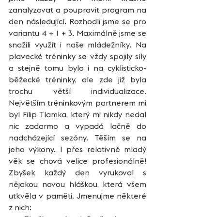
zanalyzovat a poupravit program na 
den následující. Rozhodli jsme se pro 
variantu 4 + 1 + 3. Maximálně jsme se 
snažili využít i naše mládežníky. Na 
plavecké tréninky se vždy spojily síly 
a stejně tomu bylo i na cyklisticko-
běžecké tréninky, ale zde již byla 
trochu větší individualizace. 
Největším tréninkovým partnerem mi 
byl Filip Tlamka, který mi nikdy nedal 
nic zadarmo a vypadá lačně do 
nadcházející sezóny. Těším se na 
jeho výkony. I přes relativně mladý 
věk se chová velice profesionálně! 
Zbyšek každý den vyrukoval s 
nějakou novou hláškou, která všem 
utkvěla v paměti. Jmenujme některé 
z nich: