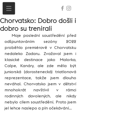
Chorvatsko: Dobro došli i
dobro su trenirali
   Moje poslední soustředění před 
odšpuntováním sezóny 2022 
proběhlo premiérově v Chorvatsku 
nedaleko Zadaru. Zvažoval jsem i 
klasické destinace jako Malorka, 
Calpe, Kanáry, ale zde měla být 
juniorská (dorostenecká) triatlonová 
reprezentace, takže jsem dlouho 
neváhal. Chorvatsko jsem v dětství 
mnohokrát navštívil v rámci 
rodinných dovolených, ale nikdy 
nebylo cílem soustředění. Proto jsem 
jel lehce naslepo a pln očekávání…