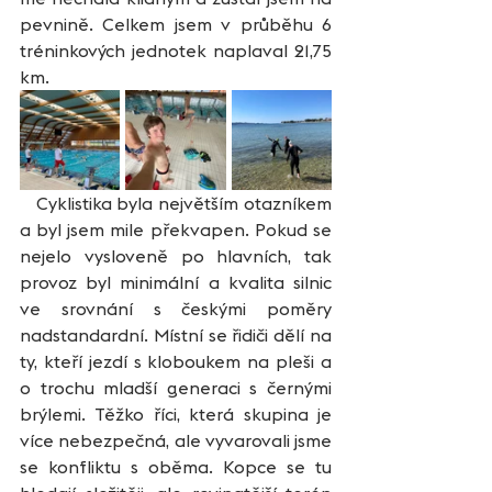
pevnině. Celkem jsem v průběhu 6 
tréninkových jednotek naplaval 21,75 
km.
   Cyklistika byla největším otazníkem 
a byl jsem mile překvapen. Pokud se 
nejelo vysloveně po hlavních, tak 
provoz byl minimální a kvalita silnic 
ve srovnání s českými poměry 
nadstandardní. Místní se řidiči dělí na 
ty, kteří jezdí s kloboukem na pleši a 
o trochu mladší generaci s černými 
brýlemi. Těžko říci, která skupina je 
více nebezpečná, ale vyvarovali jsme 
se konfliktu s oběma. Kopce se tu 