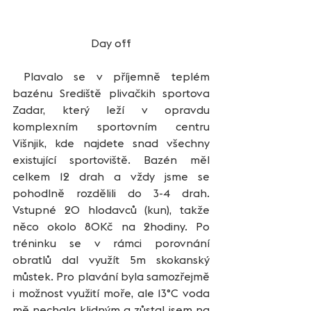
Day off
 Plavalo se v příjemně teplém 
bazénu Srediště plivačkih sportova 
Zadar, který leží v opravdu 
komplexním sportovním centru 
Višnjik, kde najdete snad všechny 
existující sportoviště. Bazén měl 
celkem 12 drah a vždy jsme se 
pohodlně rozdělili do 3-4 drah. 
Vstupné 20 hlodavců (kun), takže 
něco okolo 80Kč na 2hodiny. Po 
tréninku se v rámci porovnání 
obratlů dal využít 5m skokanský 
můstek. Pro plavání byla samozřejmě 
i možnost využití moře, ale 13°C voda 
mě nechala klidným a zůstal jsem na 