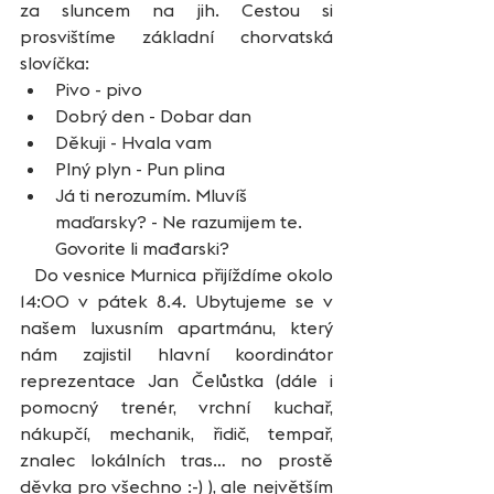
za sluncem na jih. Cestou si 
prosvištíme základní chorvatská 
slovíčka:
Pivo - pivo
Dobrý den - Dobar dan
Děkuji - Hvala vam
Plný plyn - Pun plina
Já ti nerozumím. Mluvíš 
maďarsky? - Ne razumijem te. 
Govorite li mađarski?
   Do vesnice Murnica přijíždíme okolo 
14:00 v pátek 8.4. Ubytujeme se v 
našem luxusním apartmánu, který 
nám zajistil hlavní koordinátor 
reprezentace Jan Čelůstka (dále i 
pomocný trenér, vrchní kuchař, 
nákupčí, mechanik, řidič, tempař, 
znalec lokálních tras… no prostě 
děvka pro všechno :-) ), ale největším 