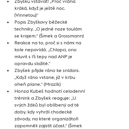
Zbyšku vstávat! „Proč vrána 
kráká, když je ještě noc. 
(Vinnetou)“
Popis Zbyškovy běžecké 
techniky. „O jedné noze toulám 
se krajem.“ (Šimek a Grossmann)
Reakce na to, proč si s námi na 
kole nepovídá. „Chlapci, ono 
mluvit s 15 tepy nad ANP je 
opravdu složité.“
Zbyšek přijde ráno ke snídani. 
„Když ráno vstane, již v krbu 
oheň plane.“ (Mrazík)
Honza Kubeš hodnotí celodenní 
trénink a Zbyšek reaguje: „U 
svých žáků byl oblíbený od té 
doby, kdy vyhrál chodecké 
závody, na které organizátoři 
zapomněli zajistit účast.“ (Šimek 