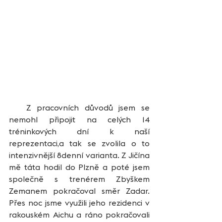
   Z pracovních důvodů jsem se 
nemohl připojit na celých 14 
tréninkových dní k naší 
reprezentaci,a tak se zvolila o to 
intenzivnější 8denní varianta. Z Jičína 
mě táta hodil do Plzně a poté jsem 
společně s trenérem Zbyškem 
Zemanem pokračoval směr Zadar. 
Přes noc jsme využili jeho rezidenci v 
rakouském Aichu a ráno pokračovali 