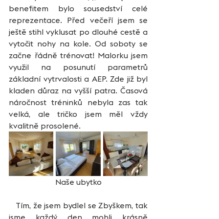
benefitem bylo sousedství celé 
reprezentace. Před večeří jsem se 
ještě stihl vyklusat po dlouhé cestě a 
vytočit nohy na kole. Od soboty se 
začne řádně trénovat! Malorku jsem 
využil na posunutí parametrů 
základní vytrvalosti a AEP. Zde již byl 
kladen důraz na vyšší patra. Časová 
náročnost tréninků nebyla zas tak 
velká, ale tričko jsem měl vždy 
kvalitně prosolené. 
Naše ubytko
   Tím, že jsem bydlel se Zbyškem, tak 
jsme každý den mohli krásně 