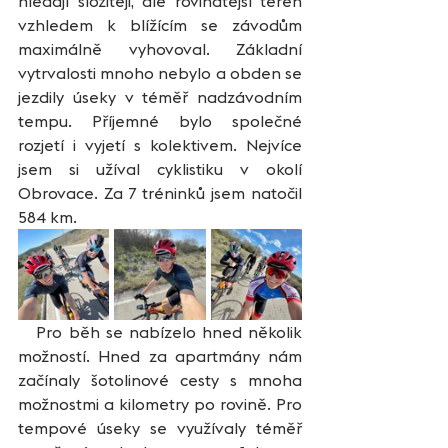
hledají složitěji, ale rovinatější terén 
vzhledem k blížícím se závodům 
maximálně vyhovoval. Základní 
vytrvalosti mnoho nebylo a obden se 
jezdily úseky v téměř nadzávodním 
tempu. Příjemné bylo společné 
rozjetí i vyjetí s kolektivem. Nejvíce 
jsem si užíval cyklistiku v okolí 
Obrovace. Za 7 tréninků jsem natočil 
584 km.
   Pro běh se nabízelo hned několik 
možností. Hned za apartmány nám 
začínaly šotolinové cesty s mnoha 
možnostmi a kilometry po rovině. Pro 
tempové úseky se využívaly téměř 