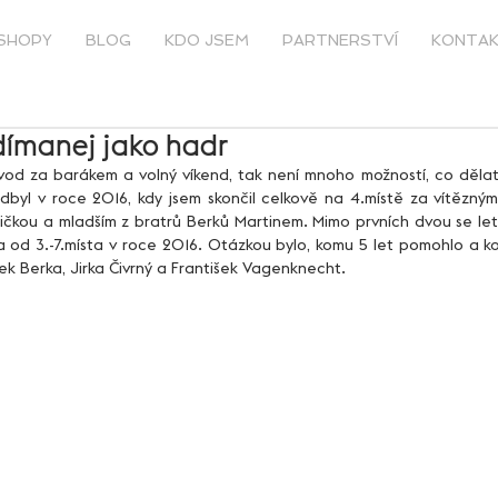
SHOPY
BLOG
KDO JSEM
PARTNERSTVÍ
KONTA
ímanej jako hadr
dbyl v roce 2016, kdy jsem skončil celkově na 4.místě za vítězný
kou a mladším z bratrů Berků Martinem. Mimo prvních dvou se leto
a od 3.-7.místa v roce 2016. Otázkou bylo, komu 5 let pomohlo a k
k Berka, Jirka Čivrný a František Vagenknecht.