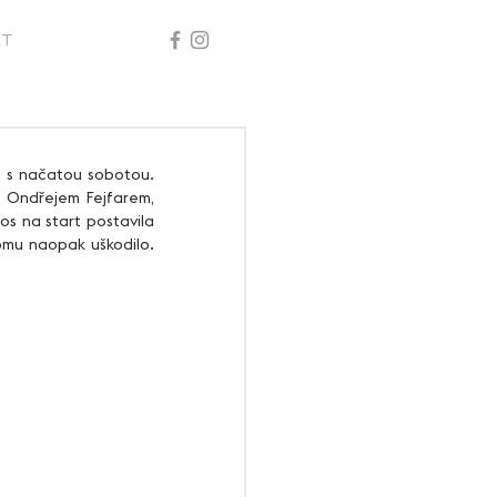
KT
m Ondřejem Fejfarem, 
s na start postavila 
omu naopak uškodilo. 