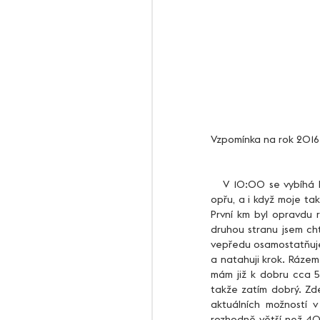
Vzpomínka na rok 2016.
   V 10:00 se vybíhá bezmála 100 závodníků směr první hrad Bradlec. Hned od začátku se do toho slušně 
opřu, a i když moje ta
První km byl opravdu r
druhou stranu jsem ch
vepředu osamostatňuje 
a natahuji krok. Rázem
mám již k dobru cca 5 
takže zatím dobrý. Zd
aktuálních možností 
rozhodně větší než 40