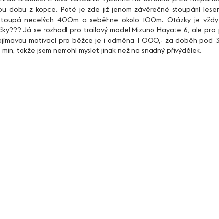
ou dobu z kopce. Poté je zde již jenom závěrečné stoupání lesem
stoupá necelých 400m a seběhne okolo 100m. Otázky je vždy st
ičky??? Já se rozhodl pro trailový model Mizuno Hayate 6, ale pro p
. Zajímavou motivací pro běžce je i odměna 1 000,- za doběh pod 3
in, takže jsem nemohl myslet jinak než na snadný přivýdělek.