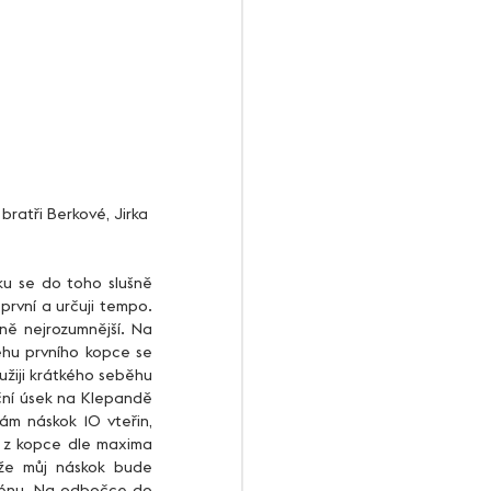
ratři Berkové, Jirka 
rvní a určuji tempo. 
ně nejrozumnější. Na 
hu prvního kopce se 
žiji krátkého seběhu 
ční úsek na Klepandě 
ám náskok 10 vteřin, 
 z kopce dle maxima 
že můj náskok bude 
rénu. Na odbočce do 