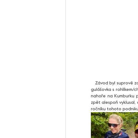
   Závod byl suprově zorganizován. Značení jasné, na každé křižovatce dobrovolník, v cíli pro každého poctivá 
gulášovka s rohlíkem/c
nahoře na Kumburku po
zpět alespoň vyklusal, 
ročníku tohoto podniku 