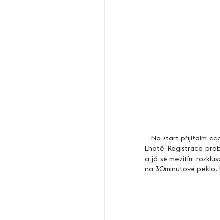
   Na start přijíždím cca 45minut před startem, který byl naplánován na 10:00 od kulturního domu v Bradlecké 
Lhotě. Registrace probě
a já se mezitím rozklu
na 30minutové peklo. P