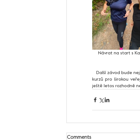
Návrat na start s K
   Další závod bude nejspíše až v nedohlednu, protože nyní mám naplánováno několik běžeckých a válcovacích 
kurzů pro širokou veře
ještě letos rozhodně 
Comments