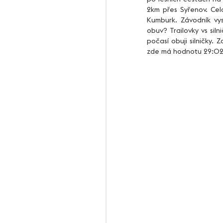
2km přes Syřenov. Cel
Kumburk. Závodník vy
obuv? Trailovky vs siln
počasí obuji silničky
zde má hodnotu 29:02 m