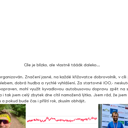
Cíle je blízko, ale vlastně tááák daleko...
hlebem, dobrá hudba a rychlé vyhlášení. Za startovné 100,- neskute
praven, mohl využít kyvadlovou autobusovou dopravu zpět na st
a i tak jsem celý zbytek dne cítil namožená lýtka. Jsem rád, že jsem d
a pokud bude čas i příští rok, zkusím obhájit.