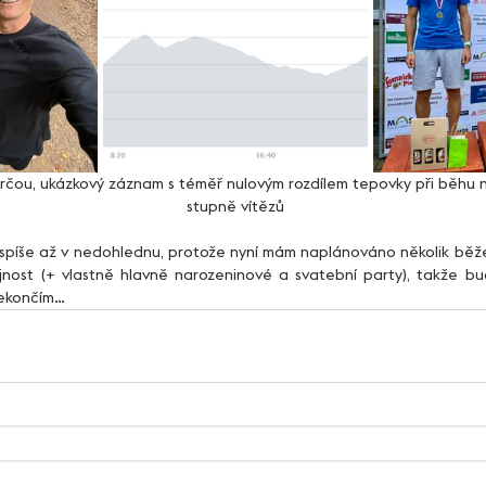
arčou, ukázkový záznam s téměř nulovým rozdílem tepovky při běhu 
stupně vítězů
jnost (+ vlastně hlavně narozeninové a svatební party), takže bud
nekončím… 