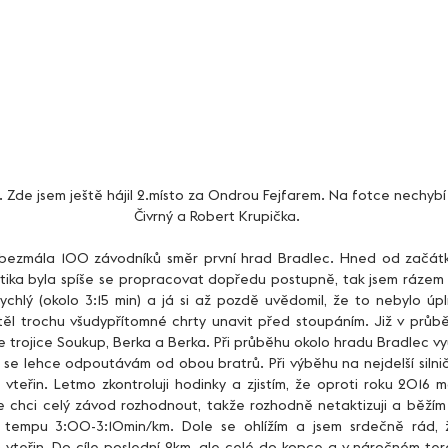
 Zde jsem ještě hájil 2.místo za Ondrou Fejfarem. Na fotce nechybí b
Čivrný a Robert Krupička.
ktika byla spíše se propracovat dopředu postupně, tak jsem rázem p
ychlý (okolo 3:15 min) a já si až pozdě uvědomil, že to nebylo úpl
těl trochu všudypřítomné chrty unavit před stoupáním. Již v průbě
trojice Soukup, Berka a Berka. Při průběhu okolo hradu Bradlec vyu
 se lehce odpoutávám od obou bratrů. Při výběhu na nejdelší silni
vteřin. Letmo zkontroluji hodinky a zjistím, že oproti roku 2016 m
e chci celý závod rozhodnout, takže rozhodně netaktizuji a běžím
v tempu 3:00-3:10min/km. Dole se ohlížím a jsem srdečně rád, 
 vteřin. Do cíle poslední 2km, ale celé do kopce a v náročném te