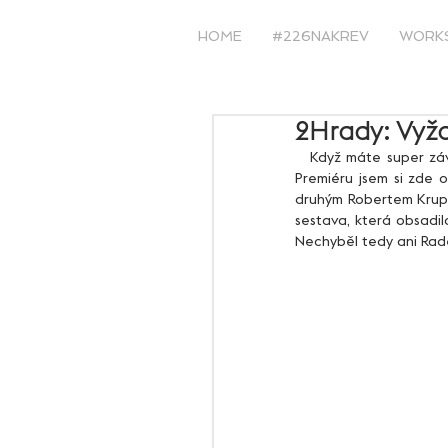
HOME
#226NAKREV
WORK
2Hrady: Vyžd
   Když máte super závod za barákem a volný víkend, tak není mnoho možností, co dělat s načatou sobotou. 
Premiéru jsem si zde o
druhým Robertem Krupič
sestava, která obsadil
Nechyběl tedy ani Rade