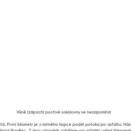
Vůně (zápach) poctivé sokolovny se nezapomíná
 hrad Bradlec. Z lesa závodník vyběhne na asfaltku před Klepando