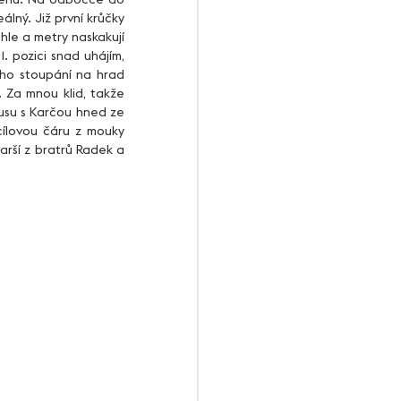
ný. Již první krůčky 
le a metry naskakují 
 pozici snad uhájím, 
ho stoupání na hrad 
 Za mnou klid, takže 
usu s Karčou hned ze 
ílovou čáru z mouky 
rší z bratrů Radek a 