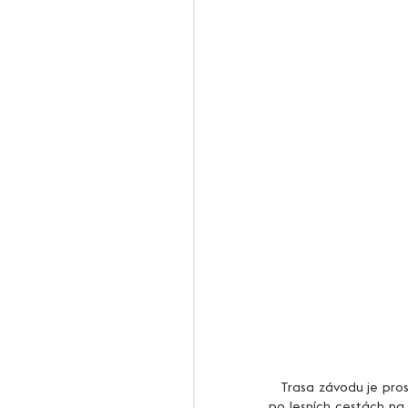
   Trasa závodu je prostá. První kilometr je z mírného kopce podél potoka po asfaltu. Následuje první stoupání 
po lesních cestách na