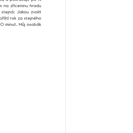
 na zříceninu hradu 
ejná: Jakou zvolit 
říští rok za stejného 
0 minut. Můj osobák 