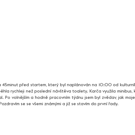
hla rychleji než poslední návštěva toalety. Karča využila minibus, kt
sal. Po volnějším a hodně pracovním týdnu jsem byl zvědav, jak moj
ozdravím se se všemi známými a již se stavím do první řady. 