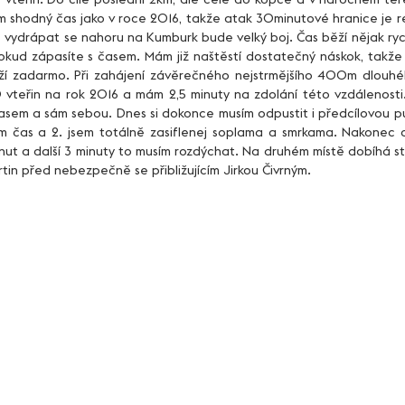
shodný čas jako v roce 2016, takže atak 30minutové hranice je reál
e vydrápat se nahoru na Kumburk bude velký boj. Čas běží nějak rych
kud zápasíte s časem. Mám již naštěstí dostatečný náskok, takže 1.
í zadarmo. Při zahájení závěrečného nejstrmějšího 400m dlouhé
 vteřin na rok 2016 a mám 2,5 minuty na zdolání této vzdálenosti.
s časem a sám sebou. Dnes si dokonce musím odpustit i předcílovou p
 čas a 2. jsem totálně zasiflenej soplama a smrkama. Nakonec c
nut a další 3 minuty to musím rozdýchat. Na druhém místě dobíhá sta
rtin před nebezpečně se přibližujícím Jirkou Čivrným. 