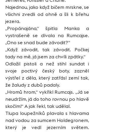
Serrieres, Forissier a Chané. 
Najednou, jako když bičem mrskne, se 
všichni zvedli od ohně a šli k břehu 
jezera.
„Propánajána,“ špitla Manka a 
vystrašeně se dívala na Rumcajse. 
„Ono se snad bude závodit?“
„Když závodit, tak závodit. Počkej 
tady na mě, já jsem za chvíli zpátky.“
Odložil pistoli a než stihl sundat i 
svoje poctivý český boty, zazněl 
výstřel z děla, který zatřásl zemí tak, 
že žaludy z dubů padaly.
„Hromů hrom,“ vykřikl Rumcajs. „Já se 
neudržím, já do toho rovnou po hlavě 
skočím!“ A jak řekl, tak udělal. 
Tlupa loupežníků plavala s hlavama 
nad vodou za sumcem Holdegronem, 
který je vedl jezerním světem. 