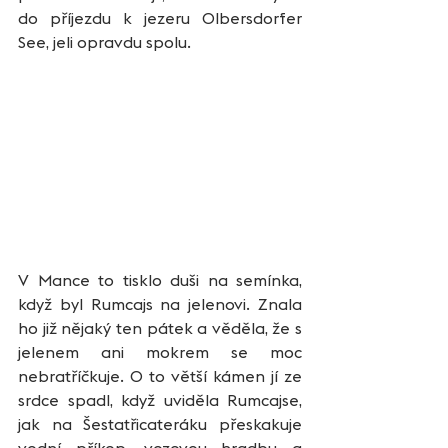
do příjezdu k jezeru Olbersdorfer 
See, jeli opravdu spolu. 
V Mance to tisklo duši na semínka, 
když byl Rumcajs na jelenovi. Znala 
ho již nějaký ten pátek a věděla, že s 
jelenem ani mokrem se moc 
nebratříčkuje. O to větší kámen jí ze 
srdce spadl, když uviděla Rumcajse, 
jak na Šestatřicateráku přeskakuje 
vodní příkop, vozovou hradbu a 