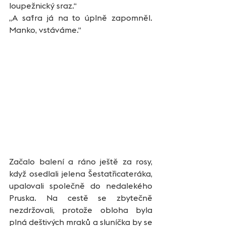
loupežnický sraz.“
„A safra já na to úplně zapomněl. 
Manko, vstáváme.“
Začalo balení a ráno ještě za rosy, 
když osedlali jelena Šestatřicateráka, 
upalovali společně do nedalekého 
Pruska. Na cestě se zbytečně 
nezdržovali, protože obloha byla 
plná deštivých mraků a sluníčka by se 