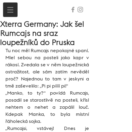
Xterra Germany: Jak šel
Rumcajs na sraz
loupežníků do Pruska
Tu noc měl Rumcajs nepokojné spaní. 
Mlel sebou na posteli jako kapr v 
rákosí. Zvedala se v něm loupežnická 
ostražitost, ale sám zatím nevěděl 
proč? Najednou to tam v jeskyni a 
tmě zaševelilo: „Pi pi píííí pi!“ 
„Manko, to ty?“ povídá Rumcajs, 
posadil se starostlivě na posteli, křísl 
nehtem o nehet a zapálil louč. 
Kdepak Manka, to byla místní 
řáholecká sojka.
„Rumcajsi, vstávej! Dnes je 