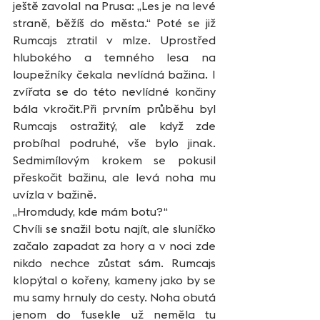
ještě zavolal na Prusa: „Les je na levé 
straně, běžíš do města.“ Poté se již 
Rumcajs ztratil v mlze. Uprostřed 
hlubokého a temného lesa na 
loupežníky čekala nevlídná bažina. I 
zvířata se do této nevlídné končiny 
bála vkročit.Při prvním průběhu byl 
Rumcajs ostražitý, ale když zde 
probíhal podruhé, vše bylo jinak. 
Sedmimílovým krokem se pokusil 
přeskočit bažinu, ale levá noha mu 
uvízla v bažině. 
„Hromdudy, kde mám botu?“
Chvíli se snažil botu najít, ale sluníčko 
začalo zapadat za hory a v noci zde 
nikdo nechce zůstat sám. Rumcajs 
klopýtal o kořeny, kameny jako by se 
mu samy hrnuly do cesty. Noha obutá 
jenom do fusekle už neměla tu 