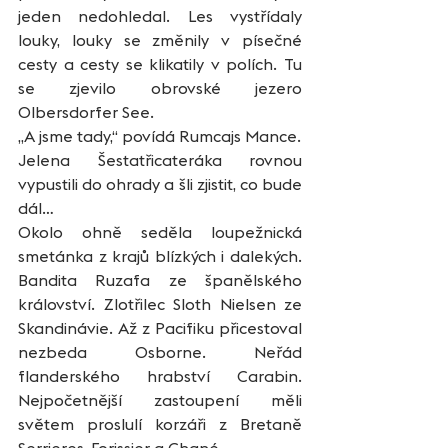
jeden nedohledal. Les vystřídaly 
louky, louky se změnily v písečné 
cesty a cesty se klikatily v polích. Tu 
se zjevilo obrovské jezero 
Olbersdorfer See.  
„A jsme tady,“ povídá Rumcajs Mance. 
Jelena Šestatřicateráka rovnou 
vypustili do ohrady a šli zjistit, co bude 
dál… 
Okolo ohně seděla loupežnická 
smetánka z krajů blízkých i dalekých. 
Bandita Ruzafa ze španělského 
království. Zlotřilec Sloth Nielsen ze 
Skandinávie. Až z Pacifiku přicestoval 
nezbeda Osborne. Neřád 
flanderského hrabství Carabin. 
Nejpočetnější zastoupení měli 
světem proslulí korzáři z Bretaně 