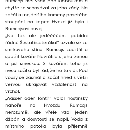
Rumcajs měl však pod kloboukem a 
chytře se schovával za jeho zády. Na 
začátku nejdelšího kameny posetého 
stoupání na kopec Hvozd již bylo i 
Rumcajsovi ouvej. 
„No tak ale jedééééém, pobídni 
řádně Šestatřicateráka!“ ozvalo se ze 
smrkového stínu. Rumcajs zaostřil a 
spatřil kováře Navrátila s jeho ženou 
a psí smečkou. S kovářem toho již 
něco zažil a byl rád, že ho tu vidí. Pod 
vousy se zasmál a začal hned s větší 
vervou ukrajovat vzdálenost na 
vrchol. 
„Wasser oder Iont?“ volal hostinský 
nahoře na Hvozdu. Rumcajs 
nerozuměl, ale vřele vzal jeden 
džbán a dosytosti se napil. Voda z 
místního potoka byla příjemně 