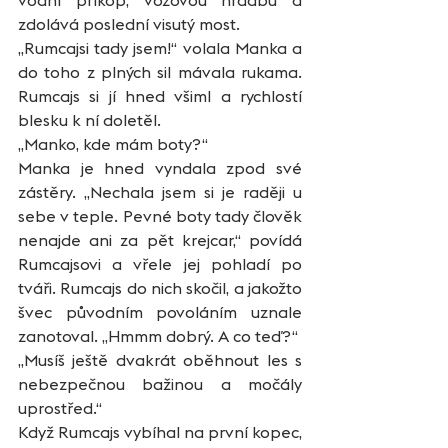
zdolává poslední visutý most.  
„Rumcajsi tady jsem!“ volala Manka a 
do toho z plných sil mávala rukama. 
Rumcajs si jí hned všiml a rychlostí 
blesku k ní doletěl.
„Manko, kde mám boty?“
Manka je hned vyndala zpod své 
zástěry. „Nechala jsem si je raději u 
sebe v teple. Pevné boty tady člověk 
nenajde ani za pět krejcar,“ povídá 
Rumcajsovi a vřele jej pohladí po 
tváři. Rumcajs do nich skočil, a jakožto 
švec původním povoláním uznale 
zanotoval. „Hmmm dobrý. A co teď?“
„Musíš ještě dvakrát oběhnout les s 
nebezpečnou bažinou a močály 
uprostřed.“
Když Rumcajs vybíhal na první kopec, 