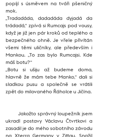
popíjí s úsměvem na tváři pšeničný 
mok.
„Tradadáda, dadadáda dyjadá da 
trádadá,“ zpívá si Rumcajs pod vousy, 
když je již jen pár kroků od teplého a 
bezpečného ohně. Je vřele přivítán 
všemi těmi uličníky, ale především i 
Mankou. „To zas bylo Rumcajsi. Kde 
máš botu?“ 
„Botu si ušiju až budeme doma, 
hlavně že mám tebe Manko,“ dali si 
sladkou pusu a společně se vrátili 
zpět do milovaného Řáholce u Jičína.
	Jakožto správný loupežník jsem 
ukradl postavy Václavu Čtvrtkovi a 
zasadil je do mého sobotního závodu 
na Xterra Germany v Zittau. Snažil 