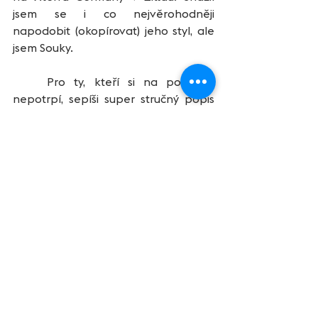
jsem se i co nejvěrohodněji 
napodobit (okopírovat) jeho styl, ale 
jsem Souky.
	Pro ty, kteří si na pohádky 
nepotrpí, sepíši super stručný popis 
závodu. Xterra Germany patří do 
velké evropské trojky společně s 
Francií a Prachaticemi. To jsou prostě 
závody, které chcete zažít a já zde 
ještě nikdy nezávodil. Proto Žitava! 
Jo a od baráku to mám 65minut jízdy 
autem, takže rozhodně nejbližší 
světový pohár. Předpověď bohužel 
po týdnu panujících veder nebyla nic 
moc a hlásili prakticky celodenní 
déšť. Na startu se nás v ELITE 
kategorii sešlo 35. 