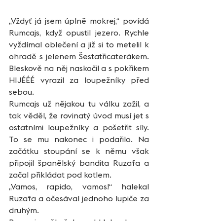
„Vždyť já jsem úplně mokrej,“ povídá 
Rumcajs, když opustil jezero. Rychle 
vyždímal oblečení a již si to metelil k 
ohradě s jelenem Šestatřicaterákem. 
Bleskově na něj naskočil a s pokřikem 
HIJÉÉÉ vyrazil za loupežníky před 
sebou. 
Rumcajs už nějakou tu válku zažil, a 
tak věděl, že rovinatý úvod musí jet s 
ostatními loupežníky a pošetřit síly. 
To se mu nakonec i podařilo. Na 
začátku stoupání se k němu však 
připojil španělský bandita Ruzafa a 
začal přikládat pod kotlem. 
„Vamos, rapido, vamos!“ halekal 
Ruzafa a očesával jednoho lupiče za 
druhým. 