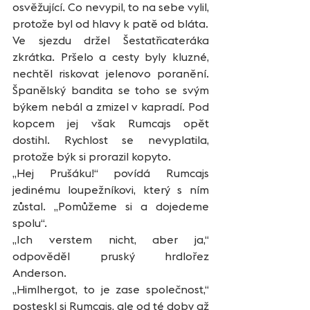
osvěžující. Co nevypil, to na sebe vylil, 
protože byl od hlavy k patě od bláta. 
Ve sjezdu držel Šestatřicateráka 
zkrátka. Pršelo a cesty byly kluzné, 
nechtěl riskovat jelenovo poranění. 
Španělský bandita se toho se svým 
býkem nebál a zmizel v kapradí. Pod 
kopcem jej však Rumcajs opět 
dostihl. Rychlost se nevyplatila, 
protože býk si prorazil kopyto.
„Hej Prušáku!“ povídá Rumcajs 
jedinému loupežníkovi, který s ním 
zůstal. „Pomůžeme si a dojedeme 
spolu“.
„Ich verstem nicht, aber ja,“ 
odpověděl pruský hrdlořez 
Anderson.
„Himlhergot, to je zase společnost,“ 
posteskl si Rumcajs, ale od té doby až 