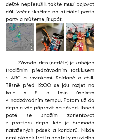
deště nepřerušili, takže musí bojovat 
dál. Večer skočíme na oficiální pasta 
party a můžeme jít spát.   
	Závodní den (neděle) je zahájen 
tradičním předzávodním rozklusem 
s ABC a rovinkami. Snídaně a chill. 
Těsně před 12:00 se jdu rozjet na 
kole s 2 a 1min úsekem 
v nadzávodním tempu. Potom už do 
depa a vše připravit na závod. Ihned 
poté se snažím zorientovat 
v prostoru depa, kde je hromada 
natažených pásek a koridorů. Nikde 
není plánek tratí a anglicky mluvícího 