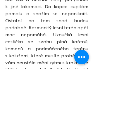
k jiné lokomoci. Do kopce cupitám 
pomalu a snažím se nepanikařit. 
Ostatní na tom snad budou 
podobně. Rozmanitý lesní terén opět 
moc nepomáhá. Uzoučká lesní 
cestička ve svahu plná kořenů, 
kamenů a podmáčeného terénu 
s kalužemi, které musíte proběhnout 
vám neustále mění rytmus kroků a je 
těžké nohy uvolnit. Podklad je kluzký 
a mimo fyzické únavy musíte 
pracovat i s neustálou koncentrací na 
výběr místa dokroku. Na 
občerstvovačce v polovině 
běžeckého okruhu do sebe dávám 
gel, zapíjím ho kolou a tělo chladím 
vodou. To mě nakopává a začínám 
nepatrně zrychlovat. Rozbitý seběh 