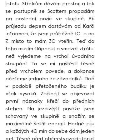
jistotu. Střelcům dávám prostor, a tak 
se postupně se Scottem propadám 
na poslední pozici ve skupině. Při 
průjezdu depem dostávám od Karči 
informaci, že jsem průběžně 10. a na 
7. místo to mám 30 vteřin. Teď do 
toho musím šlápnout a smazat ztrátu, 
než vyjedeme na vrchol úvodního 
stoupání. To se mi naštěstí těsně 
před vrcholem povede, a dokonce 
očešeme jednoho ze závodníků. Daň 
v podobě přetočeného budíku je 
však vysoká. Začínají se objevovat 
první náznaky křečí do předních 
stehen. Na jezdivější pasáže jsem 
schovaný ve skupině a snažím se 
maximálně šetřit energií. Hodně piju 
a každých 40 min do sebe dám jeden 
gel. Těsně před občerstvovací stanicí 