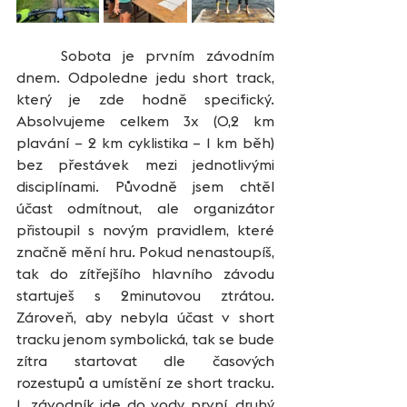
	Sobota je prvním závodním 
dnem. Odpoledne jedu short track, 
který je zde hodně specifický. 
Absolvujeme celkem 3x (0,2 km 
plavání – 2 km cyklistika – 1 km běh) 
bez přestávek mezi jednotlivými 
disciplínami. Původně jsem chtěl 
účast odmítnout, ale organizátor 
přistoupil s novým pravidlem, které 
značně mění hru. Pokud nenastoupíš, 
tak do zítřejšího hlavního závodu 
startuješ s 2minutovou ztrátou. 
Zároveň, aby nebyla účast v short 
tracku jenom symbolická, tak se bude 
zítra startovat dle časových 
rozestupů a umístění ze short tracku. 
1. závodník jde do vody první, druhý 