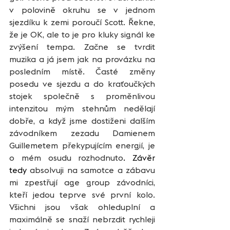
v polovině okruhu se v jednom 
sjezdíku k zemi poroučí Scott. Řekne, 
že je OK, ale to je pro kluky signál ke 
zvýšení tempa. Začne se tvrdit 
muzika a já jsem jak na provázku na 
posledním místě. Časté změny 
posedu ve sjezdu a do kraťoučkých 
stojek společně s proměnlivou 
intenzitou mým stehnům nedělají 
dobře, a když jsme dostiženi dalším 
závodníkem zezadu Damienem 
Guillemetem překypujícím energií, je 
o mém osudu rozhodnuto
. Závěr 
tedy
 absolvuji na samotce a zábavu 
mi zpestřují age group závodníci, 
kteří jedou teprve své první kolo. 
Všichni jsou však ohleduplní a 
maximálně se snaží nebrzdit rychleji 