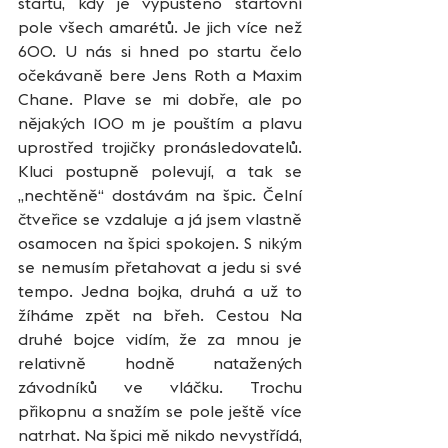
startu, kdy je vypuštěno startovní 
pole všech amarétů. Je jich více než 
600. U nás si hned po startu čelo 
očekávaně bere Jens Roth a Maxim 
Chane. Plave se mi dobře, ale po 
nějakých 100 m je pouštím a plavu 
uprostřed trojičky pronásledovatelů. 
Kluci postupně polevují, a tak se 
„nechtěně“ dostávám na špic. Čelní 
čtveřice se vzdaluje a já jsem vlastně 
osamocen na špici spokojen. S nikým 
se nemusím přetahovat a jedu si své 
tempo. Jedna bojka, druhá a už to 
žíháme zpět na břeh. Cestou Na 
druhé bojce vidím, že za mnou je 
relativně hodně natažených 
závodníků ve vláčku. Trochu 
přikopnu a snažím se pole ještě více 
natrhat. Na špici mě nikdo nevystřídá, 