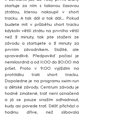
startuje za ním s takovou časovou 
ztrátou, kterou nakoupil v short 
tracku. A tak dál a tak dál... Pokud 
budete mít v průběhu short tracku 
kdykoliv větší ztrátu na prvního větší 
než 2 minuty, tak jste staženi ze 
závodu a startujete o 2 minuty za 
prvním závodníkem. Složité, ale 
spravedlivé. Předpověď počasí je 
nemilosrdná a od 11:00 do 20:00 má 
pršet. Proto v 9:00 vyjíždím na 
prohlídku trati short tracku. 
Dopoledne je na programu swim-run 
a dětské závody. Centrum závodu je 
hodně zmatené, trať není označená 
a já se pouze snažím odhadnout, 
kudy asi povede trať. Déšť přichází o 
hodinu dříve, než slibovala 