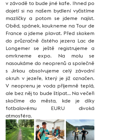
v závodě to bude jiné kafe. Ihned po 
dojetí si na našem bydlení vyčistíme 
mazlíčky a potom se jdeme najíst. 
Oběd, spánek, koukneme na Tour de 
France a jdeme plavat. Před skokem 
do průzračně čistého jezera Lac de 
Longemer se ještě registrujeme a 
omrkneme expo. Na molu se 
nasoukáme do neoprenů a společně 
s Jirkou absolvujeme celý závodní 
okruh v jezeře, který je již označen. 
V neoprenu je voda příjemně teplá, 
ale bez něj to bude štípat… Na večeři 
skočíme do města, kde je díky 
fotbalovému EURU divoká 
atmosféra.