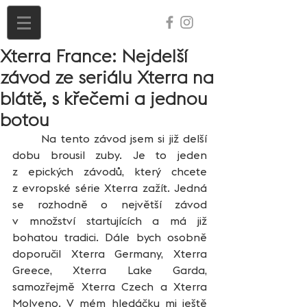
Xterra France: Nejdelší
závod ze seriálu Xterra na
blátě, s křečemi a jednou
botou
	Na tento závod jsem si již delší 
dobu brousil zuby. Je to jeden 
z epických závodů, který chcete 
z evropské série Xterra zažít. Jedná 
se rozhodně o největší závod 
v množství startujících a má již 
bohatou tradici. Dále bych osobně 
doporučil Xterra Germany, Xterra 
Greece, Xterra Lake Garda, 
samozřejmě Xterra Czech a Xterra 
Molveno. V mém hledáčku mi ještě 