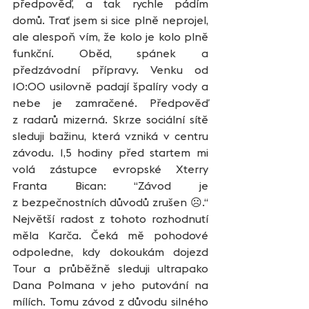
předpověď, a tak rychle pádím 
domů. Trať jsem si sice plně neprojel, 
ale alespoň vím, že kolo je kolo plně 
funkční. Oběd, spánek a 
předzávodní přípravy. Venku od 
10:00 usilovně padají špalíry vody a 
nebe je zamračené. Předpověď 
z radarů mizerná. Skrze sociální sítě 
sleduji bažinu, která vzniká v centru 
závodu. 1,5 hodiny před startem mi 
volá zástupce evropské Xterry 
Franta Bican: “Závod je 
z bezpečnostních důvodů zrušen ☹.“ 
Největší radost z tohoto rozhodnutí 
měla Karča. Čeká mě pohodové 
odpoledne, kdy dokoukám dojezd 
Tour a průběžně sleduji ultrapako 
Dana Polmana v jeho putování na 
mílích. Tomu závod z důvodu silného 