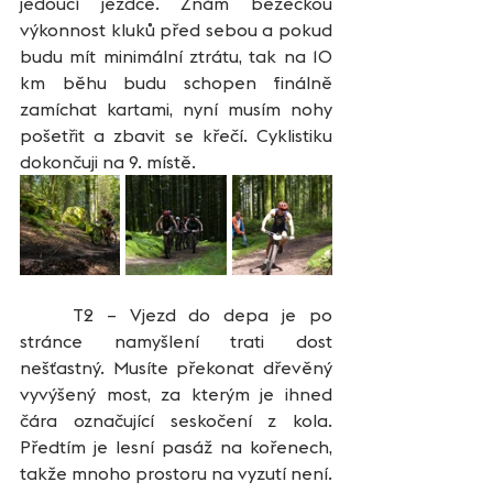
jedoucí jezdce. Znám běžeckou 
výkonnost kluků před sebou a pokud 
budu mít minimální ztrátu, tak na 10 
km běhu budu schopen finálně 
zamíchat kartami, nyní musím nohy 
pošetřit a zbavit se křečí. Cyklistiku 
dokončuji na 9. místě.   
	T2 – Vjezd do depa je po 
stránce namyšlení trati dost 
nešťastný. Musíte překonat dřevěný 
vyvýšený most, za kterým je ihned 
čára označující seskočení z kola. 
Předtím je lesní pasáž na kořenech, 
takže mnoho prostoru na vyzutí není. 