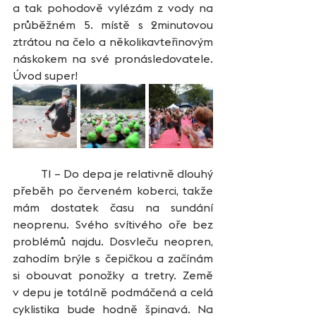
a tak pohodově vylézám z vody na 
průběžném 5. místě s 2minutovou 
ztrátou na čelo a několikavteřinovým 
náskokem na své pronásledovatele. 
Úvod super! 
	T1 – Do depa je relativně dlouhý 
přeběh po červeném koberci, takže 
mám dostatek času na sundání 
neoprenu. Svého svítivého oře bez 
problémů najdu. Dosvleču neopren, 
zahodím brýle s čepičkou a začínám 
si obouvat ponožky a tretry. Země 
v depu je totálně podmáčená a celá 
cyklistika bude hodně špinavá. Na 