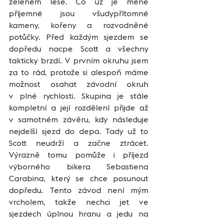
zeleném lese. Co už je méně 
příjemné jsou všudypřítomné 
kameny, kořeny a rozvodněné 
potůčky. Před každým sjezdem se 
dopředu nacpe Scott a všechny 
takticky brzdí. V prvním okruhu jsem 
za to rád, protože si alespoň máme 
možnost osahat závodní okruh 
v plné rychlosti. Skupina je stále 
kompletní a její rozdělení přijde až 
v samotném závěru, kdy následuje 
nejdelší sjezd do depa. Tady už to 
Scott neudrží a začne ztrácet. 
Výrazně tomu pomůže i příjezd 
výborného bikera Sebastiena 
Carabina, který se chce posunout 
dopředu. Tento závod není mým 
vrcholem, takže nechci jet ve 
sjezdech úplnou hranu a jedu na 