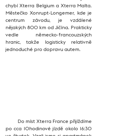
chybí Xterra Belgium a Xterra Malta. 
Městečko Xonrupt-Longemer, kde je 
centrum závodu, je vzdálené 
nějakých 800 km od Jičína. Prakticky 
vedle německo-francouzských 
hranic, takže logisticky relativně 
jednoduché pro dopravu autem.
	Do míst Xterra France přijíždíme 
po cca 10hodinové jízdě okolo 16:30 
ve čtvrtek. Vzali jsme si apartmánek 