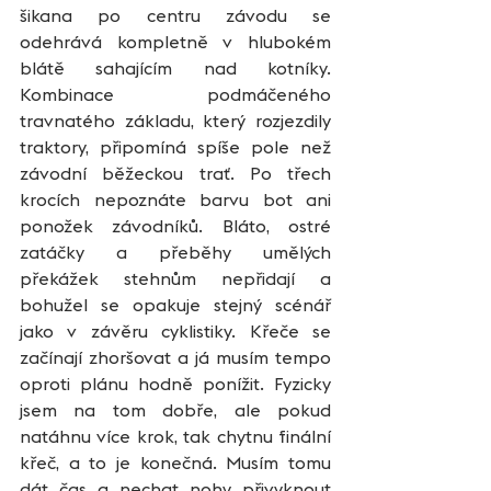
šikana po centru závodu se 
odehrává kompletně v hlubokém 
blátě sahajícím nad kotníky. 
Kombinace podmáčeného 
travnatého základu, který rozjezdily 
traktory, připomíná spíše pole než 
závodní běžeckou trať. Po třech 
krocích nepoznáte barvu bot ani 
ponožek závodníků. Bláto, ostré 
zatáčky a přeběhy umělých 
překážek stehnům nepřidají a 
bohužel se opakuje stejný scénář 
jako v závěru cyklistiky. Křeče se 
začínají zhoršovat a já musím tempo 
oproti plánu hodně ponížit. Fyzicky 
jsem na tom dobře, ale pokud 
natáhnu více krok, tak chytnu finální 
křeč, a to je konečná. Musím tomu 
dát čas a nechat nohy přivyknout 