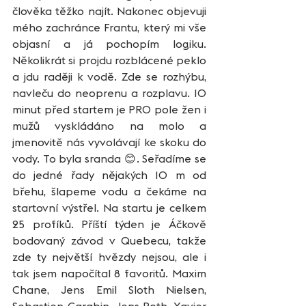
člověka těžko najít. Nakonec objevuji 
mého zachránce Frantu, který mi vše 
objasní a já pochopím logiku. 
Několikrát si projdu rozblácené peklo 
a jdu raději k vodě. Zde se rozhýbu, 
navleču do neoprenu a rozplavu. 10 
minut před startem je PRO pole žen i 
mužů vyskládáno na molo a 
jmenovitě nás vyvolávají ke skoku do 
vody. To byla sranda 😊. Seřadíme se 
do jedné řady nějakých 10 m od 
břehu, šlapeme vodu a čekáme na 
startovní výstřel. Na startu je celkem 
25 profíků. Příští týden je Áčkově 
bodovaný závod v Quebecu, takže 
zde ty největší hvězdy nejsou, ale i 
tak jsem napočítal 8 favoritů. Maxim 
Chane, Jens Emil Sloth Nielsen, 
Sebastien Carabin, Jens Roth, Xavier 