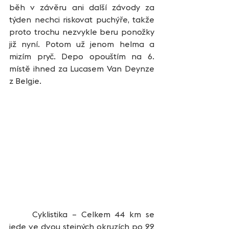
běh v závěru ani další závody za 
týden nechci riskovat puchýře, takže 
proto trochu nezvykle beru ponožky 
již nyní. Potom už jenom helma a 
mizím pryč. Depo opouštím na 6. 
místě ihned za Lucasem Van Deynze 
z Belgie.
	Cyklistika – Celkem 44 km se 
jede ve dvou stejných okruzích po 22 