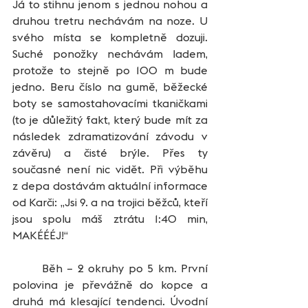
Já to stihnu jenom s jednou nohou a 
druhou tretru nechávám na noze. U 
svého místa se kompletně dozuji. 
Suché ponožky nechávám ladem, 
protože to stejně po 100 m bude 
jedno. Beru číslo na gumě, běžecké 
boty se samostahovacími tkaničkami 
(to je důležitý fakt, který bude mít za 
následek zdramatizování závodu v 
závěru) a čisté brýle. Přes ty 
současné není nic vidět. Při výběhu 
z depa dostávám aktuální informace 
od Karči: „Jsi 9. a na trojici běžců, kteří 
jsou spolu máš ztrátu 1:40 min, 
MAKÉÉÉJ!“   
	Běh – 2 okruhy po 5 km. První 
polovina je převážně do kopce a 
druhá má klesající tendenci. Úvodní 