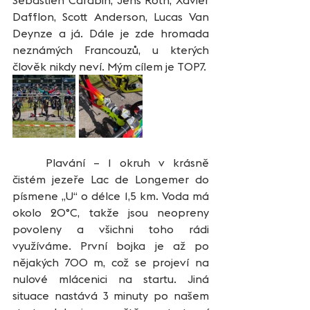
Dafflon, Scott Anderson, Lucas Van 
Deynze a já. Dále je zde hromada 
neznámých Francouzů, u kterých 
člověk nikdy neví. Mým cílem je TOP7.
	Plavání – 1 okruh v krásně 
čistém jezeře Lac de Longemer do 
písmene „U“ o délce 1,5 km. Voda má 
okolo 20°C, takže jsou neopreny 
povoleny a všichni toho rádi 
využíváme. První bojka je až po 
nějakých 700 m, což se projeví na 
nulové mlácenici na startu. Jiná 
situace nastává 3 minuty po našem 