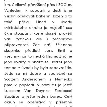
km. Celkové převýšení přes 1 300 m. 
Vzhledem k sobotnímu dešti jsme 
všichni očekávali bahenní lázeň, a ta 
také přišla. Hned v úvodu 
cyklistického okruhu je nejdelší cca 
6km stoupání, které slušně prověří 
vaši fyzickou, ale i technickou 
připravenost. Zde naši 5člennou 
skupinku předletí Jens Emil a 
všechny nás to nechá klidné. Známe 
jeho kvality a snažit se udržet jeho 
tempo v úvodu by byla sebevražda. 
Jede se mi dobře a společně se 
Scottem Andersonem z Německa 
jsme v popředí. S námi tu je ještě 
Lucasem Van Deynze, Fordoxcel 
Baptiste a ještě jeden borec. Celý 
okruh se odehrává v příjemně 