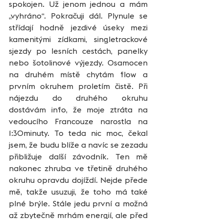
spokojen. Už jenom jednou a mám 
„vyhráno“. Pokračuji dál. Plynule se 
střídají hodně jezdivé úseky mezi 
kamenitými zídkami, singletrackové 
sjezdy po lesních cestách, panelky 
nebo šotolinové výjezdy. Osamocen 
na druhém místě chytám flow a 
prvním okruhem proletím čistě. Při 
nájezdu do druhého okruhu 
dostávám info, že moje ztráta na 
vedoucího Francouze narostla na 
1:30minuty. To teda nic moc, čekal 
jsem, že budu blíže a navíc se zezadu 
přibližuje další závodník. Ten mě 
nakonec zhruba ve třetině druhého 
okruhu opravdu dojíždí. Nejde přede 
mě, takže usuzuji, že toho má také 
plné brýle. Stále jedu první a možná 
až zbytečně mrhám energií, ale před 