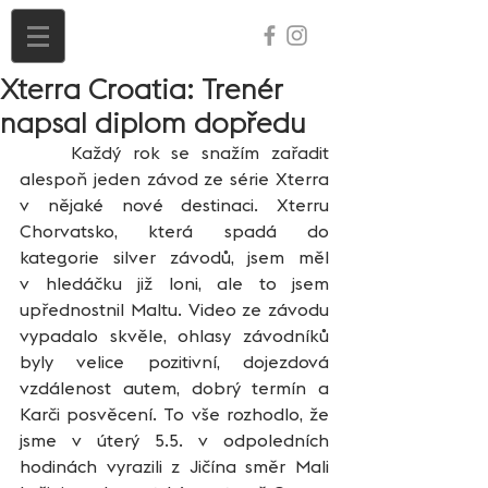
Xterra Croatia: Trenér
napsal diplom dopředu
	Každý rok se snažím zařadit 
alespoň jeden závod ze série Xterra 
v nějaké nové destinaci. Xterru 
Chorvatsko, která spadá do 
kategorie silver závodů, jsem měl 
v hledáčku již loni, ale to jsem 
upřednostnil Maltu. Video ze závodu 
vypadalo skvěle, ohlasy závodníků 
byly velice pozitivní, dojezdová 
vzdálenost autem, dobrý termín a 
Karči posvěcení. To vše rozhodlo, že 
jsme v úterý 5.5. v odpoledních 
hodinách vyrazili z Jičína směr Mali 