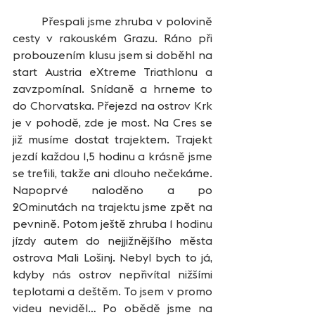
	Přespali jsme zhruba v polovině 
cesty v rakouském Grazu. Ráno při 
probouzením klusu jsem si doběhl na 
start Austria eXtreme Triathlonu a 
zavzpomínal. Snídaně a hrneme to 
do Chorvatska. Přejezd na ostrov Krk 
je v pohodě, zde je most. Na Cres se 
již musíme dostat trajektem. Trajekt 
jezdí každou 1,5 hodinu a krásně jsme 
se trefili, takže ani dlouho nečekáme. 
Napoprvé naloděno a po 
20minutách na trajektu jsme zpět na 
pevnině. Potom ještě zhruba 1 hodinu 
jízdy autem do nejjižnějšího města 
ostrova Mali Lošinj. Nebyl bych to já, 
kdyby nás ostrov nepřivítal nižšími 
teplotami a deštěm. To jsem v promo 
videu neviděl… Po obědě jsme na 