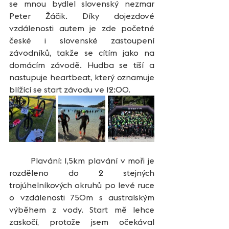
se mnou bydlel slovenský nezmar 
Peter Žáčik. Díky dojezdové 
vzdálenosti autem je zde početné 
české i slovenské zastoupení 
závodníků, takže se cítím jako na 
domácím závodě. Hudba se tiší a 
nastupuje heartbeat, který oznamuje 
blížící se start závodu ve 12:00.
	Plavání: 1,5km plavání v moři je 
rozděleno do 2 stejných 
trojúhelníkových okruhů po levé ruce 
o vzdálenosti 750m s australským 
výběhem z vody. Start mě lehce 
zaskočí, protože jsem očekával 