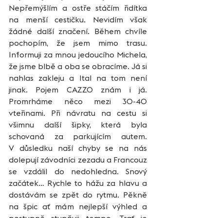
Nepřemýšlím a ostře stáčím řidítka 
na menší cestičku. Nevidím však 
žádné další značení. Během chvíle 
pochopím, že jsem mimo trasu. 
Informuji za mnou jedoucího Michela, 
že jsme blbě a oba se obracíme. Já si 
nahlas zakleju a Ital na tom není 
jinak. Pojem CAZZO znám i já. 
Promrháme něco mezi 30-40 
vteřinami. Při návratu na cestu si 
všimnu další šipky, která byla 
schovaná za parkujícím autem. 
V důsledku naší chyby se na nás 
dolepují závodníci zezadu a Francouz 
se vzdálil do nedohledna. Snový 
začátek… Rychle to hážu za hlavu a 
dostávám se zpět do rytmu. Pěkně 
na špic ať mám nejlepší výhled a 
postupně stupňuji tempo. Trať je 