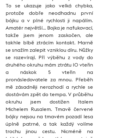
To se ukazuje jako velká chybka, 
protože dobře neodhadnu první 
bójku a v plné rychlosti ji napálím. 
Amatér největší… Bojka je nafukovací, 
takže jsem jenom zaskočen, ale 
takhle blbě ztrácím kontakt. Marně 
se snažím zalepit vzniklou díru. Nůžky 
se rozevírají. Pří výběhu z vody do 
druhého okruhu mám ztrátu 10 vteřin 
a náskok 5 vteřin na 
pronásledovatele za mnou. Přeběh 
mě zásadněji nerozhodí a rychle se 
dostávám zpět do tempa. V průběhu 
okruhu jsem dostižen Italem 
Michelem Rusalem. Tmavě červené 
bójky nejsou na tmavém pozadí lesa 
úplně patrné, a tak každý volíme 
trochu jinou cestu. Nicméně na 