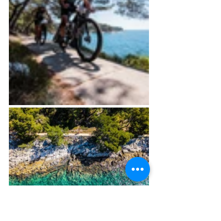
	T2: Seskakuji z kola a dnes 
podruhé obíhám celé depo. Zavěsím 