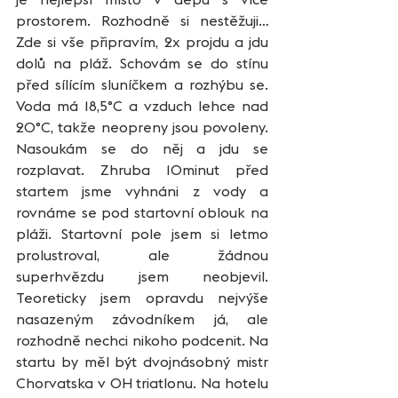
prostorem. Rozhodně si nestěžuji… 
Zde si vše připravím, 2x projdu a jdu 
dolů na pláž. Schovám se do stínu 
před sílícím sluníčkem a rozhýbu se. 
Voda má 18,5°C a vzduch lehce nad 
20°C, takže neopreny jsou povoleny. 
Nasoukám se do něj a jdu se 
rozplavat. Zhruba 10minut před 
startem jsme vyhnáni z vody a 
rovnáme se pod startovní oblouk na 
pláži. Startovní pole jsem si letmo 
prolustroval, ale žádnou 
superhvězdu jsem neobjevil. 
Teoreticky jsem opravdu nejvýše 
nasazeným závodníkem já, ale 
rozhodně nechci nikoho podcenit. Na 
startu by měl být dvojnásobný mistr 
Chorvatska v OH triatlonu. Na hotelu 