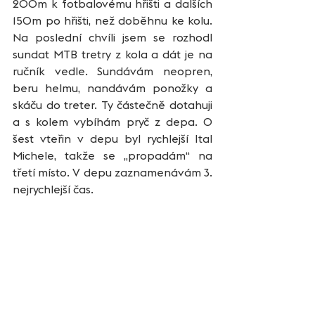
200m k fotbalovému hřišti a dalších 
150m po hřišti, než doběhnu ke kolu. 
Na poslední chvíli jsem se rozhodl 
sundat MTB tretry z kola a dát je na 
ručník vedle. Sundávám neopren, 
beru helmu, nandávám ponožky a 
skáču do treter. Ty částečně dotahuji 
a s kolem vybíhám pryč z depa. O 
šest vteřin v depu byl rychlejší Ital 
Michele, takže se „propadám“ na 
třetí místo. V depu zaznamenávám 3. 
nejrychlejší čas.