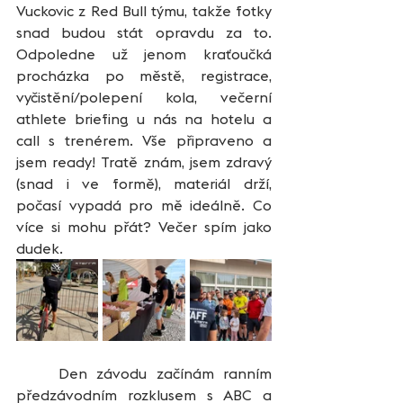
Vuckovic z Red Bull týmu, takže fotky 
snad budou stát opravdu za to. 
Odpoledne už jenom kraťoučká 
procházka po městě, registrace, 
vyčistění/polepení kola, večerní 
athlete briefing u nás na hotelu a 
call s trenérem. Vše připraveno a 
jsem ready! Tratě znám, jsem zdravý 
(snad i ve formě), materiál drží, 
počasí vypadá pro mě ideálně. Co 
více si mohu přát? Večer spím jako 
dudek.
	Den závodu začínám ranním 
předzávodním rozklusem s ABC a 