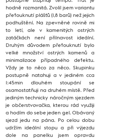
hodně rozmanitá. Zvolil jsem variantu 
přefouknutí plášťů (1,8 barů) než jejich 
podhuštění. Na zpevněné rovině mi 
to letí, ale v kamenitých ostrých 
zatáčkách není přilnavost ideální. 
Druhým důvodem přefouknutí bylo 
velké množství ostrých kamenů a 
minimalizace případného defektu. 
Vždy je to něco za něco. Skupinku 
postupně natahuji a v jediném cca 
1:45min dlouhém stoupání se 
osamostatňuji na druhém místě. Před 
jediným technicky náročným sjezdem 
je občerstvovačka, kterou rád využiji 
a hodím do sebe jeden gel. Obávaný 
sjezd jedu na pána. Po celou dobu 
udržím ideální stopu a při výjezdu 
dole na panelku jsem opravdu 