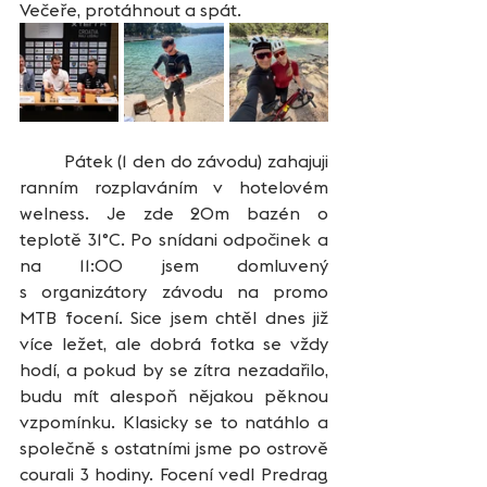
Večeře, protáhnout a spát.
	Pátek (1 den do závodu) zahajuji 
ranním rozplaváním v hotelovém 
welness. Je zde 20m bazén o 
teplotě 31°C. Po snídani odpočinek a 
na 11:00 jsem domluvený 
s organizátory závodu na promo 
MTB focení. Sice jsem chtěl dnes již 
více ležet, ale dobrá fotka se vždy 
hodí, a pokud by se zítra nezadařilo, 
budu mít alespoň nějakou pěknou 
vzpomínku. Klasicky se to natáhlo a 
společně s ostatními jsme po ostrově 
courali 3 hodiny. Focení vedl Predrag 