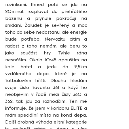
rovinkami. Ihned poté se jdu na 
20minut rozplavat do přehřátého 
bazénu a plynule pokračuji na 
snídani. Žaludek je sevřený a moc 
toho do sebe nedostanu, ale energie 
bude potřeba. Nervozitu cítím a 
radost z toho nemám, ale beru to 
jako součást hry. Tyhle rána 
nesnáším. Okolo 10:45 opouštím na 
kole hotel a jedu do 2,5km 
vzdáleného depa, které je na 
fotbalovém hřišti. Dlouho hledám 
svoje číslo favorita 361 a když ho 
neobjevím v řadě mezi čísly 360 a 
362, tak jdu za rozhodčím. Ten mě 
informuje, že jsem v koridoru ELITE a 
mám speciální místo na konci depa. 
Další drobná výhoda elitní kategorie 
je nejlepší místo v depu s více 