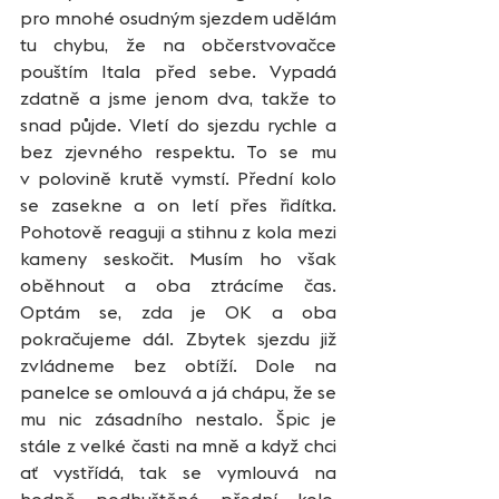
pro mnohé osudným sjezdem udělám 
tu chybu, že na občerstvovačce 
pouštím Itala před sebe. Vypadá 
zdatně a jsme jenom dva, takže to 
snad půjde. Vletí do sjezdu rychle a 
bez zjevného respektu. To se mu 
v polovině krutě vymstí. Přední kolo 
se zasekne a on letí přes řidítka. 
Pohotově reaguji a stihnu z kola mezi 
kameny seskočit. Musím ho však 
oběhnout a oba ztrácíme čas. 
Optám se, zda je OK a oba 
pokračujeme dál. Zbytek sjezdu již 
zvládneme bez obtíží. Dole na 
panelce se omlouvá a já chápu, že se 
mu nic zásadního nestalo. Špic je 
stále z velké časti na mně a když chci 
ať vystřídá, tak se vymlouvá na 
hodně podhuštěné přední kolo, 