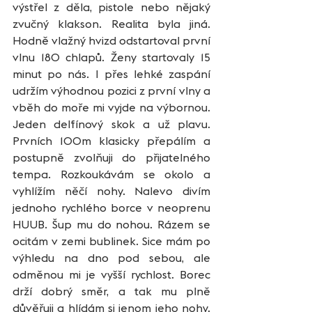
výstřel z děla, pistole nebo nějaký 
zvučný klakson. Realita byla jiná. 
Hodně vlažný hvizd odstartoval první 
vlnu 180 chlapů. Ženy startovaly 15 
minut po nás. I přes lehké zaspání 
udržím výhodnou pozici z první vlny a 
vběh do moře mi vyjde na výbornou. 
Jeden delfínový skok a už plavu. 
Prvních 100m klasicky přepálím a 
postupně zvolňuji do přijatelného 
tempa. Rozkoukávám se okolo a 
vyhlížím něčí nohy. Nalevo divím 
jednoho rychlého borce v neoprenu 
HUUB. Šup mu do nohou. Rázem se 
ocitám v zemi bublinek. Sice mám po 
výhledu na dno pod sebou, ale 
odměnou mi je vyšší rychlost. Borec 
drží dobrý směr, a tak mu plně 
důvěřuji a hlídám si jenom jeho nohy. 