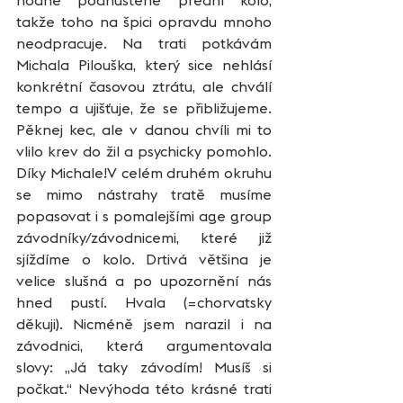
takže toho na špici opravdu mnoho 
neodpracuje. Na trati potkávám 
Michala Pilouška, který sice nehlásí 
konkrétní časovou ztrátu, ale chválí 
tempo a ujišťuje, že se přibližujeme. 
Pěknej kec, ale v danou chvíli mi to 
vlilo krev do žil a psychicky pomohlo. 
Díky Michale!V celém druhém okruhu 
se mimo nástrahy tratě musíme 
popasovat i s pomalejšími age group 
závodníky/závodnicemi, které již 
sjíždíme o kolo. Drtivá většina je 
velice slušná a po upozornění nás 
hned pustí. Hvala (=chorvatsky 
děkuji). Nicméně jsem narazil i na 
závodnici, která argumentovala 
slovy: „Já taky závodím! Musíš si 
počkat.“ Nevýhoda této krásné trati 