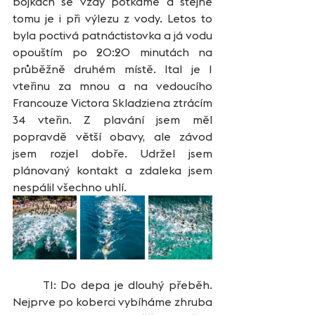
bójkách se vždy potkáme a stejně 
tomu je i při výlezu z vody. Letos to 
byla poctivá patnáctistovka a já vodu 
opouštím po 20:20 minutách na 
průběžně druhém místě. Ital je 1 
vteřinu za mnou a na vedoucího 
Francouze Victora Skladziena ztrácím 
34 vteřin. Z plavání jsem měl 
popravdě větší obavy, ale závod 
jsem rozjel dobře. Udržel jsem 
plánovaný kontakt a zdaleka jsem 
nespálil všechno uhlí.
	T1: Do depa je dlouhý přeběh. 
Nejprve po koberci vybíháme zhruba 