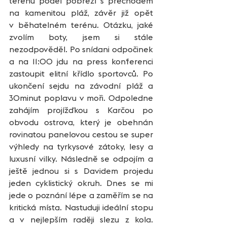
terénu podél pobřeží s přechodem 
na kamenitou pláž, závěr již opět 
v běhatelném terénu. Otázku, jaké 
zvolím boty, jsem si stále 
nezodpověděl. Po snídani odpočinek 
a na 11:00 jdu na press konferenci 
zastoupit elitní křídlo sportovců. Po 
ukončení sejdu na závodní pláž a 
30minut poplavu v moři. Odpoledne 
zahájím projížďkou s Karčou po 
obvodu ostrova, který je obehnán 
rovinatou panelovou cestou se super 
výhledy na tyrkysové zátoky, lesy a 
luxusní vilky. Následně se odpojím a 
ještě jednou si s Davidem projedu 
jeden cyklistický okruh. Dnes se mi 
jede o poznání lépe a zaměřím se na 
kritická místa. Nastuduji ideální stopu 
a v nejlepším raději slezu z kola. 