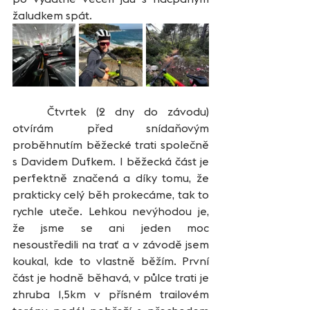
žaludkem spát.
	Čtvrtek (2 dny do závodu) 
otvírám před snídaňovým 
proběhnutím běžecké trati společně 
s Davidem Dufkem. I běžecká část je 
perfektně značená a díky tomu, že 
prakticky celý běh prokecáme, tak to 
rychle uteče. Lehkou nevýhodou je, 
že jsme se ani jeden moc 
nesoustředili na trať a v závodě jsem 
koukal, kde to vlastně běžím. První 
část je hodně běhavá, v půlce trati je 
zhruba 1,5km v přísném trailovém 