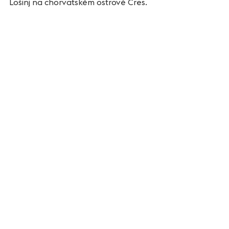
Lošinj na chorvatském ostrově Cres.