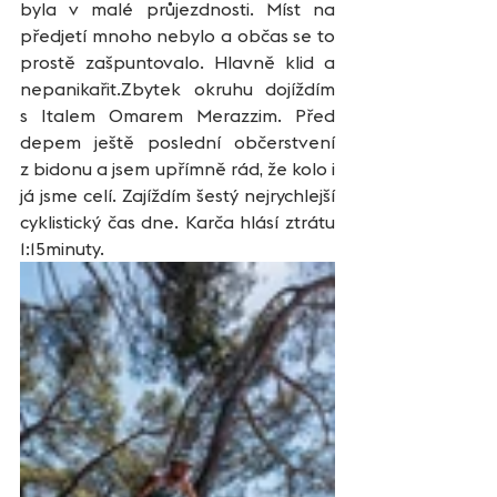
byla v malé průjezdnosti. Míst na 
předjetí mnoho nebylo a občas se to 
prostě zašpuntovalo. Hlavně klid a 
nepanikařit.Zbytek okruhu dojíždím 
s Italem Omarem Merazzim. Před 
depem ještě poslední občerstvení 
z bidonu a jsem upřímně rád, že kolo i 
já jsme celí. Zajíždím šestý nejrychlejší 
cyklistický čas dne. Karča hlásí ztrátu 
1:15minuty.