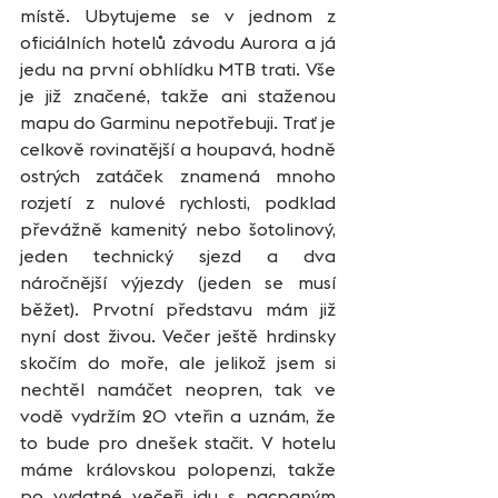
místě. Ubytujeme se v jednom z 
oficiálních hotelů závodu Aurora a já 
jedu na první obhlídku MTB trati. Vše 
je již značené, takže ani staženou 
mapu do Garminu nepotřebuji. Trať je 
celkově rovinatější a houpavá, hodně 
ostrých zatáček znamená mnoho 
rozjetí z nulové rychlosti, podklad 
převážně kamenitý nebo šotolinový, 
jeden technický sjezd a dva 
náročnější výjezdy (jeden se musí 
běžet). Prvotní představu mám již 
nyní dost živou. Večer ještě hrdinsky 
skočím do moře, ale jelikož jsem si 
nechtěl namáčet neopren, tak ve 
vodě vydržím 20 vteřin a uznám, že 
to bude pro dnešek stačit. V hotelu 
máme královskou polopenzi, takže 
po vydatné večeři jdu s nacpaným 