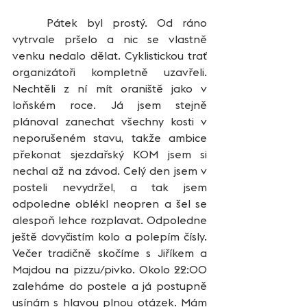
	Pátek byl prostý. Od ráno 
vytrvale pršelo a nic se vlastně 
venku nedalo dělat. Cyklistickou trať 
organizátoři kompletně uzavřeli. 
Nechtěli z ní mít oraniště jako v 
loňském roce. Já jsem stejně 
plánoval zanechat všechny kosti v 
neporušeném stavu, takže ambice 
překonat sjezdařský KOM jsem si 
nechal až na závod. Celý den jsem v 
posteli nevydržel, a tak jsem 
odpoledne oblékl neopren a šel se 
alespoň lehce rozplavat. Odpoledne 
ještě dovyčistím kolo a polepím čísly. 
Večer tradičně skočíme s Jiříkem a 
Majdou na pizzu/pivko. Okolo 22:00 
zaleháme do postele a já postupně 
usínám s hlavou plnou otázek. Mám 