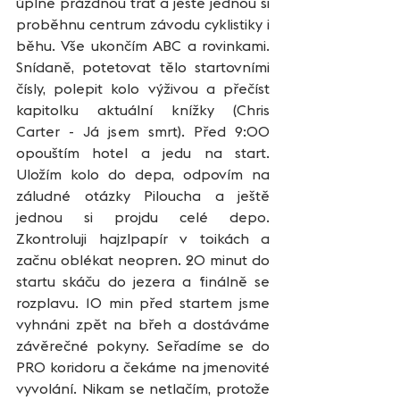
úplně prázdnou trať a ještě jednou si 
proběhnu centrum závodu cyklistiky i 
běhu. Vše ukončím ABC a rovinkami. 
Snídaně, potetovat tělo startovními 
čísly, polepit kolo výživou a přečíst 
kapitolku aktuální knížky (Chris 
Carter - Já jsem smrt). Před 9:00 
opouštím hotel a jedu na start. 
Uložím kolo do depa, odpovím na 
záludné otázky Piloucha a ještě 
jednou si projdu celé depo. 
Zkontroluji hajzlpapír v toikách a 
začnu oblékat neopren. 20 minut do 
startu skáču do jezera a finálně se 
rozplavu. 10 min před startem jsme 
vyhnáni zpět na břeh a dostáváme 
závěrečné pokyny. Seřadíme se do 
PRO koridoru a čekáme na jmenovité 
vyvolání. Nikam se netlačím, protože 