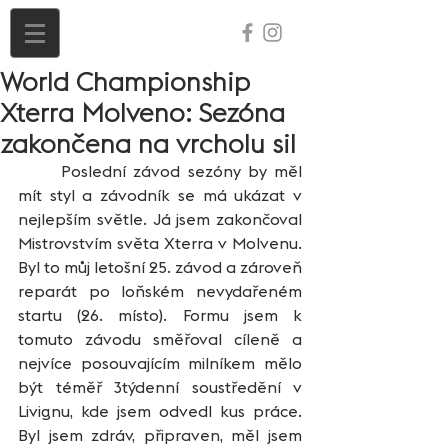
World Championship
Xterra Molveno: Sezóna
zakončena na vrcholu sil
	Poslední závod sezóny by měl 
mít styl a závodník se má ukázat v 
nejlepším světle. Já jsem zakončoval 
Mistrovstvím světa Xterra v Molvenu. 
Byl to můj letošní 25. závod a zároveň 
reparát po loňském nevydařeném 
startu (26. místo). Formu jsem k 
tomuto závodu směřoval cíleně a 
nejvíce posouvajícím milníkem mělo 
být téměř 3týdenní soustředění v 
Livignu, kde jsem odvedl kus práce. 
Byl jsem zdráv, připraven, měl jsem 