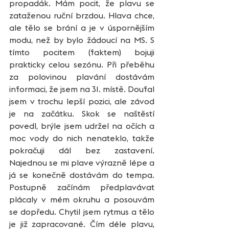
propadák. Mám pocit, že plavu se 
zataženou ruční brzdou. Hlava chce, 
ale tělo se brání a je v úspornějším 
modu, než by bylo žádoucí na MS. S 
tímto pocitem (faktem) bojuji 
prakticky celou sezónu. Při přeběhu 
za polovinou plavání dostávám 
informaci, že jsem na 31. místě. Doufal 
jsem v trochu lepší pozici, ale závod 
je na začátku. Skok se naštěstí 
povedl, brýle jsem udržel na očích a 
moc vody do nich nenateklo, takže 
pokračuji dál bez zastavení. 
Najednou se mi plave výrazně lépe a 
já se konečně dostávám do tempa. 
Postupně začínám předplavávat 
plácaly v mém okruhu a posouvám 
se dopředu. Chytil jsem rytmus a tělo 
je již zapracované. Čím déle plavu, 