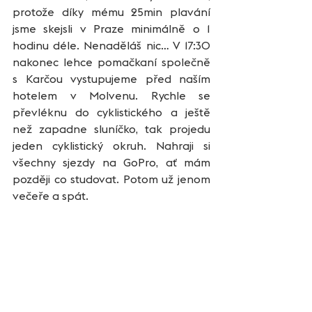
protože díky mému 25min plavání 
jsme skejsli v Praze minimálně o 1 
hodinu déle. Nenaděláš nic… V 17:30 
nakonec lehce pomačkaní společně 
s Karčou vystupujeme před naším 
hotelem v Molvenu. Rychle se 
převléknu do cyklistického a ještě 
než zapadne sluníčko, tak projedu 
jeden cyklistický okruh. Nahraji si 
všechny sjezdy na GoPro, ať mám 
později co studovat. Potom už jenom 
večeře a spát.