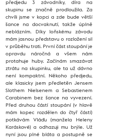
předjedu 3 závodníky, díra na 
skupinu se značně prodloužila. Za 
chvíli jsme v kopci a zde bude větší 
šance na docvaknutí, takže úplně 
neblázním. Díky loňskému závodu 
mám jasnou představu o rozložení sil 
v průběhu trati. První část stoupání je 
opravdu náročná a všem nám 
protahuje huby. Začínám smazávat 
ztrátu na skupinku, ale ta už dávno 
není kompaktní. Někoho předjedu, 
ale klasicky jsem předletěn Jensem 
Slothem Nielsenem a Sebastienem 
Carabinem bez šance na vyvezení. 
Před druhou částí stoupání (v hlavě 
mám kopec rozdělen do čtyř částí) 
potkávám Vláďu (manžela Heleny 
Karáskové) a odhazuji mu brýle. Už 
nyní jsou plné bláta a postupně se 