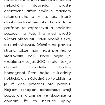
nekoukám dopředu, prostě 
orientačně držím směr a máchám 
rukama-nohama v tempu, které 
dlouho vydržet nemohu. Po startu je 
potřeba se zapracovat a nezůstat 
pozadu, na tuto hru musí prostě 
všichni přistoupit. Plavu hodně zleva, 
a to mi vyhovuje. Dýchám na pravou 
stranu, takže mám lepší přehled o 
startovním poli. První bojka je 
vzdálena více jak 300 m, ale i tak je 
chumel závodníků hodně 
homogenní. První bojka je klasicky 
hektická, ale následně se to zklidní a 
je již více prostoru pro plavbu. 
Nejsem schopen odhadnout svoji 
pozici, ale držím se ve skupince a 
doufám, že to nebude úplný 