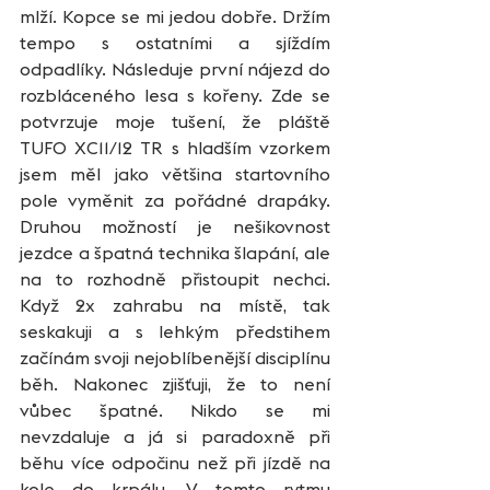
mlží. Kopce se mi jedou dobře. Držím 
tempo s ostatními a sjíždím 
odpadlíky. Následuje první nájezd do 
rozbláceného lesa s kořeny. Zde se 
potvrzuje moje tušení, že pláště 
TUFO XC11/12 TR s hladším vzorkem 
jsem měl jako většina startovního 
pole vyměnit za pořádné drapáky. 
Druhou možností je nešikovnost 
jezdce a špatná technika šlapání, ale 
na to rozhodně přistoupit nechci. 
Když 2x zahrabu na místě, tak 
seskakuji a s lehkým předstihem 
začínám svoji nejoblíbenější disciplínu 
běh. Nakonec zjišťuji, že to není 
vůbec špatné. Nikdo se mi 
nevzdaluje a já si paradoxně při 
běhu více odpočinu než při jízdě na 
kole do krpálu. V tomto rytmu 