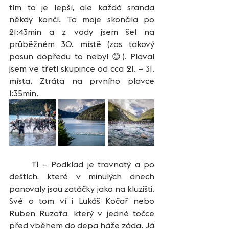
tím to je lepší, ale každá sranda 
někdy končí. Ta moje skončila po 
21:43min a z vody jsem šel na 
průběžném 30. místě (zas takový 
posun dopředu to nebyl 😊). Plaval 
jsem ve třetí skupince od cca 21. – 31. 
místa. Ztráta na prvního plavce 
1:35min.
	T1 – Podklad je travnatý a po 
deštích, které v minulých dnech 
panovaly jsou zatáčky jako na kluzišti. 
Své o tom ví i Lukáš Kočař nebo 
Ruben Ruzafa, který v jedné točce 
před vběhem do depa háže záda. Já 