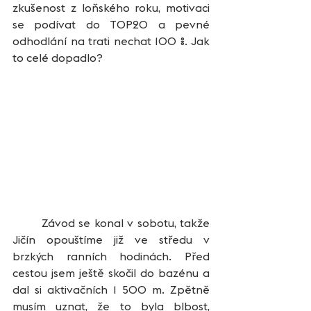
zkušenost z loňského roku, motivaci 
se podívat do TOP20 a pevné 
odhodlání na trati nechat 100 %. Jak 
to celé dopadlo?
	Závod se konal v sobotu, takže 
Jičín opouštíme již ve středu v 
brzkých ranních hodinách. Před 
cestou jsem ještě skočil do bazénu a 
dal si aktivačních 1 500 m. Zpětně 
musím uznat, že to byla blbost, 