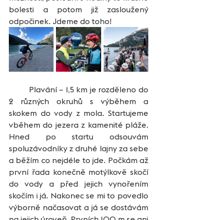
bolesti a potom již zasloužený 
odpočinek. Jdeme do toho!
	Plavání – 1,5 km je rozděleno do 
2 různých okruhů s výběhem a 
skokem do vody z mola. Startujeme 
vběhem do jezera z kamenité pláže. 
Hned po startu odsouvám 
spoluzávodníky z druhé lajny za sebe 
a běžím co nejdéle to jde. Počkám až 
první řada konečně motýlkově skočí 
do vody a před jejich vynořením 
skočím i já. Nakonec se mi to povedlo 
výborně načasovat a já se dostávám 
na jejich úroveň. Prvních 100 m se ani 