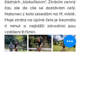
žádných „klokočkovin“. Ztrácím cenný 
čas, ale do cíle se dostávám celý. 
Nakonec z kola sesedám na 19. místě. 
Moje ztráta na úplné čelo je bezmála 
11 minut a nejbližší závodníci jsou 
vzdáleni 2:15min.
	T2 – Zavěsit kolo, odložit helmu 
do boxu a na zemi si již nandávám 
ponožky a běžecké boty. Za běhu 
skočím do gumy s číslem a beru do 
ruky již pátý gel a gutar. Čas rychle 
utíká a závodníci na mě čekat 
nebudou. Karča opět špičkově 
informuje o průběhu závodu, takže 