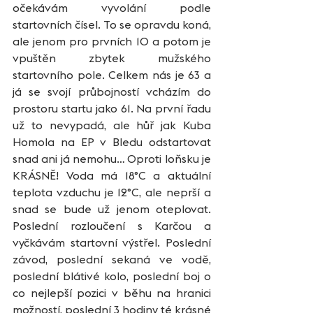
očekávám vyvolání podle 
startovních čísel. To se opravdu koná, 
ale jenom pro prvních 10 a potom je 
vpuštěn zbytek mužského 
startovního pole. Celkem nás je 63 a 
já se svojí průbojností vcházím do 
prostoru startu jako 61. Na první řadu 
už to nevypadá, ale hůř jak Kuba 
Homola na EP v Bledu odstartovat 
snad ani já nemohu… Oproti loňsku je 
KRÁSNĚ! Voda má 18°C a aktuální 
teplota vzduchu je 12°C, ale neprší a 
snad se bude už jenom oteplovat. 
Poslední rozloučení s Karčou a 
vyčkávám startovní výstřel. Poslední 
závod, poslední sekaná ve vodě, 
poslední blátivé kolo, poslední boj o 
co nejlepší pozici v běhu na hranici 
možností, poslední 3 hodiny té krásné 