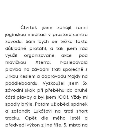
	Čtvrtek jsem zahájil ranní 
jogínskou meditací v prostoru centra 
závodu. Sám bych se těžko takto 
důkladně protáhl, a tak jsem rád 
využil organizované akce pod 
hlavičkou Xterra. Následovala 
plavba na závodní trati společně s 
Jirkou Keslem a doprovodu Majdy na 
paddleboardu. Vyzkoušel jsem 3x 
závodní skok při přeběhu do druhé 
části plavby a byl jsem 100%. Vždy mi 
spadly brýle. Potom už oběd, spánek 
a zafandit Lukášovi na trati short 
tracku. Opět dle mého letěl a 
předvedl výkon z jiné říše. 5. místo na 