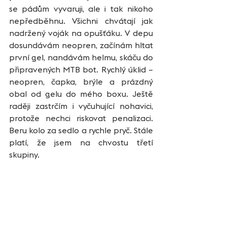
se pádům vyvaruji, ale i tak nikoho 
nepředběhnu. Všichni chvátají jak 
nadržený voják na opušťáku. V depu 
dosundávám neopren, začínám hltat 
první gel, nandávám helmu, skáču do 
připravených MTB bot. Rychlý úklid – 
neopren, čapka, brýle a prázdný 
obal od gelu do mého boxu. Ještě 
raději zastrčím i vyčuhující nohavici, 
protože nechci riskovat penalizaci. 
Beru kolo za sedlo a rychle pryč. Stále 
platí, že jsem na chvostu třetí 
skupiny. 