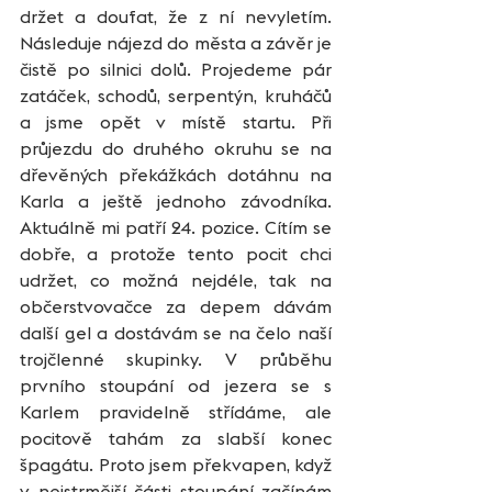
držet a doufat, že z ní nevyletím. 
Následuje nájezd do města a závěr je 
čistě po silnici dolů. Projedeme pár 
zatáček, schodů, serpentýn, kruháčů 
a jsme opět v místě startu. Při 
průjezdu do druhého okruhu se na 
dřevěných překážkách dotáhnu na 
Karla a ještě jednoho závodníka. 
Aktuálně mi patří 24. pozice. Cítím se 
dobře, a protože tento pocit chci 
udržet, co možná nejdéle, tak na 
občerstvovačce za depem dávám 
další gel a dostávám se na čelo naší 
trojčlenné skupinky. V průběhu 
prvního stoupání od jezera se s 
Karlem pravidelně střídáme, ale 
pocitově tahám za slabší konec 
špagátu. Proto jsem překvapen, když 
v nejstrmější části stoupání začínám 