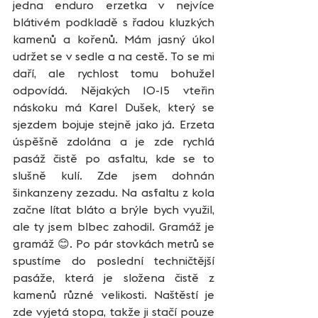
jedna enduro erzetka v nejvíce 
blátivém podkladě s řadou kluzkých 
kamenů a kořenů. Mám jasný úkol 
udržet se v sedle a na cestě. To se mi 
daří, ale rychlost tomu bohužel 
odpovídá. Nějakých 10-15 vteřin 
náskoku má Karel Dušek, který se 
sjezdem bojuje stejně jako já. Erzeta 
úspěšně zdolána a je zde rychlá 
pasáž čistě po asfaltu, kde se to 
slušně kulí. Zde jsem dohnán 
šinkanzeny zezadu. Na asfaltu z kola 
začne lítat bláto a brýle bych využil, 
ale ty jsem blbec zahodil. Gramáž je 
gramáž 😊. Po pár stovkách metrů se 
spustíme do poslední techničtější 
pasáže, která je složena čistě z 
kamenů různé velikosti. Naštěstí je 
zde vyjetá stopa, takže ji stačí pouze 