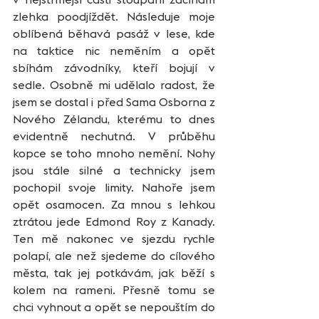
zlehka poodjíždět. Následuje moje 
oblíbená běhavá pasáž v lese, kde 
na taktice nic neměním a opět 
sbíhám závodníky, kteří bojují v 
sedle. Osobně mi udělalo radost, že 
jsem se dostal i před Sama Osborna z 
Nového Zélandu, kterému to dnes 
evidentně nechutná. V průběhu 
kopce se toho mnoho nemění. Nohy 
jsou stále silné a technicky jsem 
pochopil svoje limity. Nahoře jsem 
opět osamocen. Za mnou s lehkou 
ztrátou jede Edmond Roy z Kanady. 
Ten mě nakonec ve sjezdu rychle 
polapí, ale než sjedeme do cílového 
města, tak jej potkávám, jak běží s 
kolem na rameni. Přesně tomu se 
chci vyhnout a opět se nepouštím do 