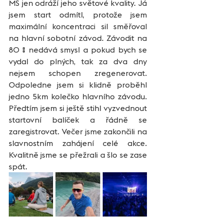
MS jen odráží jeho světové kvality. Já 
jsem start odmítl, protože jsem 
maximální koncentraci sil směřoval 
na hlavní sobotní závod. Závodit na 
80 % nedává smysl a pokud bych se 
vydal do plných, tak za dva dny 
nejsem schopen zregenerovat. 
Odpoledne jsem si klidně proběhl 
jedno 5km kolečko hlavního závodu. 
Předtím jsem si ještě stihl vyzvednout 
startovní balíček a řádně se 
zaregistrovat. Večer jsme zakončili na 
slavnostním zahájení celé akce. 
Kvalitně jsme se přežrali a šlo se zase 
spát.