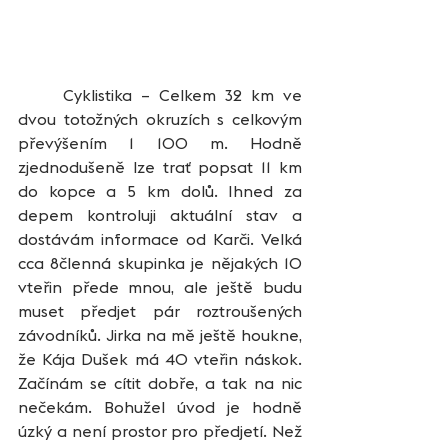
	Cyklistika – Celkem 32 km ve 
dvou totožných okruzích s celkovým 
převýšením 1 100 m. Hodně 
zjednodušeně lze trať popsat 11 km 
do kopce a 5 km dolů. Ihned za 
depem kontroluji aktuální stav a 
dostávám informace od Karči. Velká 
cca 8členná skupinka je nějakých 10 
vteřin přede mnou, ale ještě budu 
muset předjet pár roztroušených 
závodníků. Jirka na mě ještě houkne, 
že Kája Dušek má 40 vteřin náskok. 
Začínám se cítit dobře, a tak na nic 
nečekám. Bohužel úvod je hodně 
úzký a není prostor pro předjetí. Než 