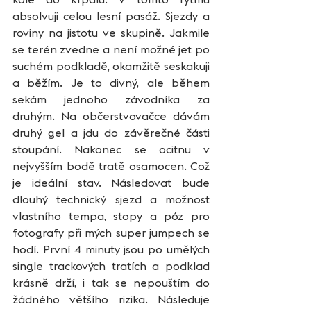
absolvuji celou lesní pasáž. Sjezdy a 
roviny na jistotu ve skupině. Jakmile 
se terén zvedne a není možné jet po 
suchém podkladě, okamžitě seskakuji 
a běžím. Je to divný, ale během 
sekám jednoho závodníka za 
druhým. Na občerstvovačce dávám 
druhý gel a jdu do závěrečné části 
stoupání. Nakonec se ocitnu v 
nejvyšším bodě tratě osamocen. Což 
je ideální stav. Následovat bude 
dlouhý technický sjezd a možnost 
vlastního tempa, stopy a póz pro 
fotografy při mých super jumpech se 
hodí. První 4 minuty jsou po umělých 
single trackových tratích a podklad 
krásně drží, i tak se nepouštím do 
žádného většího rizika. Následuje 