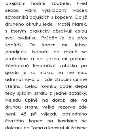
projíždím hodně zbaběle. Před 
sebou vidím vyskládaný vláček 
závodníků bojujících s kopcem. Do již 
druhého okruhu jede i Matěj Marek, 
s kterým prakticky absolvuji celou 
svoji cyklistiku. Průběh je jak přes 
kopírák. Do kopce mu lehce 
poodjedu. Nahoře na rovině se 
protočíme a ve sjezdu mi prchne. 
Závěrečná levotočivá zatáčka po 
sjezdu je za mokra na mě moc 
adrenalinová a i zde ztrácím cenné 
vteřinu. Celou rovinku podél depa 
tedy sjíždím ztrátu z jedné zatáčky. 
Nejedu úplně na doraz, ale na 
druhou stranu velká rezerva zde 
není. Až při výjezdu posledního 
čtvrtého kopce na kostkách se 
dolepuji na Toma a konstatuji, že jsme 