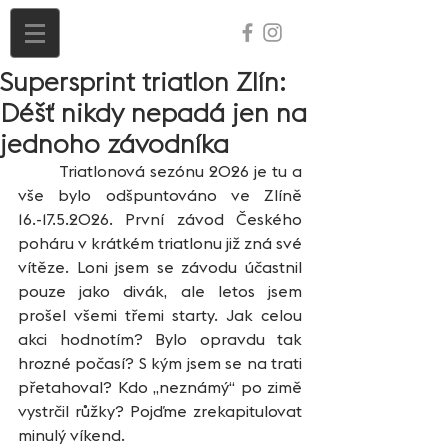
Supersprint triatlon Zlín:
Déšť nikdy nepadá jen na
jednoho závodníka
	Triatlonová sezónu 2026 je tu a 
vše bylo odšpuntováno ve Zlíně 
16.-17.5.2026. První závod Českého 
poháru v krátkém triatlonu již zná své 
vítěze. Loni jsem se závodu účastnil 
pouze jako divák, ale letos jsem 
prošel všemi třemi starty. Jak celou 
akci hodnotím? Bylo opravdu tak 
hrozné počasí? S kým jsem se na trati 
přetahoval? Kdo „neznámý“ po zimě 
vystrčil růžky? Pojďme zrekapitulovat 
minulý víkend.