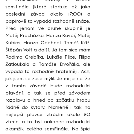
semifinále (které startuje až jako 
poslední závod okolo 17:00) a 
papírově to vypadá rozhodně snáze. 
Přeci jenom ve druhé skupině je 
Matěj Procházka, Honza Kovář, Matěj 
Kubias, Honza Odehnal, Tomáš Kříž, 
Štěpán Volf a další. Já tam sice mám 
Radima Grebíka, Lukáše Plice, Filipa 
Zatloukala a Tomáše Dvořáka, ale 
vypadá to rozhodně hratelněji. Ach, 
jak jsem se zase mýlil. Je mi jasné, že 
v tomto závodě bude rozhodující 
plavání, a tak se před závodem 
rozplavu a hned od začátku hrabu 
řádně do kytary. Nicméně i tak na 
nejlepší plavce ztrácím okolo 20 
vteřin, a to byl nakonec rozhodující 
okamžik celého semifinále. Na špici 