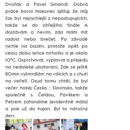
Dvořák a Pavel Simandl. Dobrá 
práce borci! Nakonec zjišťuji, že můj 
čas byl nejrychlejší z nepostupujících, 
takže se do zítřejšího finále A 
dostávám a nevím, zda mám mít 
radost nebo brečet. Po závodě 
rychle na bazén, protože opět po 
celou dobu lehce mrholilo a je okolo 
10°C. Osprchovat, vyplavat a přejedu 
na nedaleké ubytování. Zde se ještě 
20min vyšmrdlám na válcích a s chutí 
na večeři. Osud tomu chtěl, že byl 
večer hokej Česko : Slovinsko, takže 
společně s Čeldou, Pavlikem a 
Petrem zafandíme (evidentně málo) 
a pak už do hajan. Byl to náročný 
den.