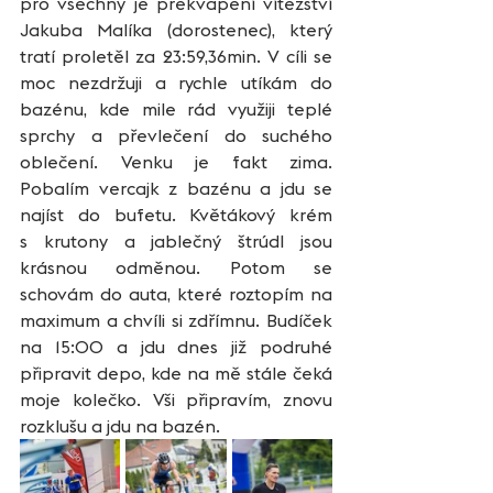
pro všechny je překvapení vítězství 
Jakuba Malíka (dorostenec), který 
tratí proletěl za 23:59,36min. V cíli se 
moc nezdržuji a rychle utíkám do 
bazénu, kde mile rád využiji teplé 
sprchy a převlečení do suchého 
oblečení. Venku je fakt zima. 
Pobalím vercajk z bazénu a jdu se 
najíst do bufetu. Květákový krém 
s krutony a jablečný štrúdl jsou 
krásnou odměnou. Potom se 
schovám do auta, které roztopím na 
maximum a chvíli si zdřímnu. Budíček 
na 15:00 a jdu dnes již podruhé 
připravit depo, kde na mě stále čeká 
moje kolečko. Vši připravím, znovu 
rozklušu a jdu na bazén.