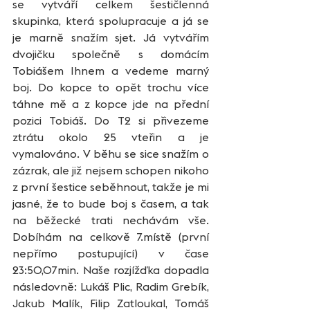
se vytváří celkem šestičlenná 
skupinka, která spolupracuje a já se 
je marně snažím sjet. Já vytvářím 
dvojičku společně s domácím 
Tobiášem Ihnem a vedeme marný 
boj. Do kopce to opět trochu více 
táhne mě a z kopce jde na přední 
pozici Tobiáš. Do T2 si přivezeme 
ztrátu okolo 25 vteřin a je 
vymalováno. V běhu se sice snažím o 
zázrak, ale již nejsem schopen nikoho 
z první šestice seběhnout, takže je mi 
jasné, že to bude boj s časem, a tak 
na běžecké trati nechávám vše. 
Dobíhám na celkově 7.místě (první 
nepřímo postupující) v čase 
23:50,07min. Naše rozjížďka dopadla 
následovně: Lukáš Plic, Radim Grebík, 
Jakub Malík, Filip Zatloukal, Tomáš 