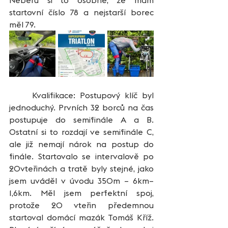
Neberu si to osobně, že mám 
startovní číslo 78 a nejstarší borec 
měl 79.
	Kvalifikace: Postupový klíč byl 
jednoduchý. Prvních 32 borců na čas 
postupuje do semifinále A a B. 
Ostatní si to rozdají ve semifinále C, 
ale již nemají nárok na postup do 
finále. Startovalo se intervalově po 
20vteřinách a tratě byly stejné, jako 
jsem uváděl v úvodu 350m – 6km– 
1,6km. Měl jsem perfektní spoj, 
protože 20 vteřin předemnou 
startoval domácí mazák Tomáš Kříž. 