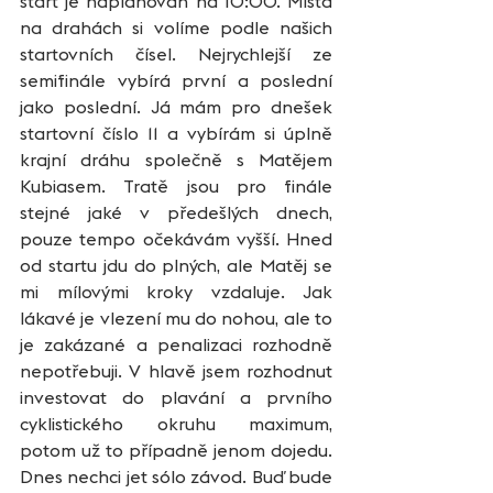
start je naplánován na 10:00. Místa 
na drahách si volíme podle našich 
startovních čísel. Nejrychlejší ze 
semifinále vybírá první a poslední 
jako poslední. Já mám pro dnešek 
startovní číslo 11 a vybírám si úplně 
krajní dráhu společně s Matějem 
Kubiasem. Tratě jsou pro finále 
stejné jaké v předešlých dnech, 
pouze tempo očekávám vyšší. Hned 
od startu jdu do plných, ale Matěj se 
mi mílovými kroky vzdaluje. Jak 
lákavé je vlezení mu do nohou, ale to 
je zakázané a penalizaci rozhodně 
nepotřebuji. V hlavě jsem rozhodnut 
investovat do plavání a prvního 
cyklistického okruhu maximum, 
potom už to případně jenom dojedu. 
Dnes nechci jet sólo závod. Buď bude 