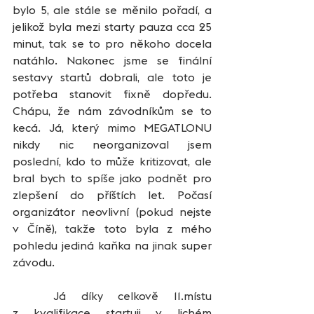
bylo 5, ale stále se měnilo pořadí, a 
jelikož byla mezi starty pauza cca 25 
minut, tak se to pro někoho docela 
natáhlo. Nakonec jsme se finální 
sestavy startů dobrali, ale toto je 
potřeba stanovit fixně dopředu. 
Chápu, že nám závodníkům se to 
kecá. Já, který mimo MEGATLONU 
nikdy nic neorganizoval jsem 
poslední, kdo to může kritizovat, ale 
bral bych to spíše jako podnět pro 
zlepšení do příštích let. Počasí 
organizátor neovlivní (pokud nejste 
v Číně), takže toto byla z mého 
pohledu jediná kaňka na jinak super 
závodu.
	Já díky celkově 11.místu 
z kvalifikace startuji v lichém 