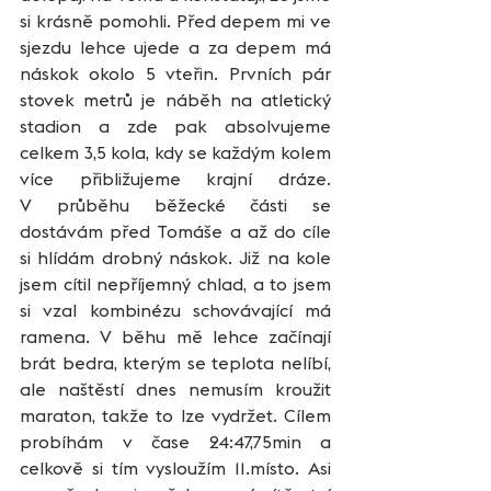
si krásně pomohli. Před depem mi ve 
sjezdu lehce ujede a za depem má 
náskok okolo 5 vteřin. Prvních pár 
stovek metrů je náběh na atletický 
stadion a zde pak absolvujeme 
celkem 3,5 kola, kdy se každým kolem 
více přibližujeme krajní dráze. 
V průběhu běžecké části se 
dostávám před Tomáše a až do cíle 
si hlídám drobný náskok. Již na kole 
jsem cítil nepříjemný chlad, a to jsem 
si vzal kombinézu schovávající má 
ramena. V běhu mě lehce začínají 
brát bedra, kterým se teplota nelíbí, 
ale naštěstí dnes nemusím kroužit 
maraton, takže to lze vydržet. Cílem 
probíhám v čase 24:47,75min a 
celkově si tím vysloužím 11.místo. Asi 