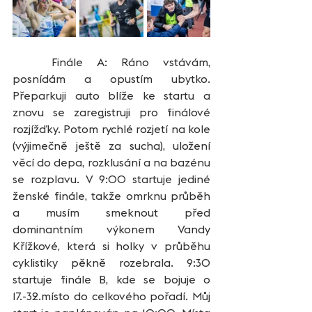
	Finále A: Ráno vstávám, 
posnídám a opustím ubytko. 
Přeparkuji auto blíže ke startu a 
znovu se zaregistruji pro finálové 
rozjížďky. Potom rychlé rozjetí na kole 
(výjimečně ještě za sucha), uložení 
věcí do depa, rozklusání a na bazénu 
se rozplavu. V 9:00 startuje jediné 
ženské finále, takže omrknu průběh 
a musím smeknout před 
dominantním výkonem Vandy 
Křížkové, která si holky v průběhu 
cyklistiky pěkně rozebrala. 9:30 
startuje finále B, kde se bojuje o 
17.-32.místo do celkového pořadí. Můj 