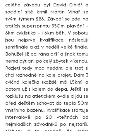
celého závodu byl David Cihlář a 
sociální sítě krmil Martin Vinař se 
svým týmem 226. Závodí se zde na 
tratích supersprintu 350m plavání – 
6km cyklistika – 1,6km běh. V sobotu 
jsou nejprve kvalifikace, následují 
semifinále a až v neděli velké finále. 
Bohužel již od rána prší a jinak tomu 
nemá být ani po celý zbytek víkendu. 
Rozjetí tedy moc nedám, ale trať si 
chci rozhodně na kole projet. Dám 3 
cvičná kolečka (každé má 1,5km) a 
potom už s kolem do depa. Ještě se 
rozklušu na atletickém ovále a jdu se 
před deštěm schovat do tepla 50m 
vnitřního bazénu. Kvalifikace startuje 
intervalově po 20 vteřinách od 
nejmladších závodníků po nejstarší. 