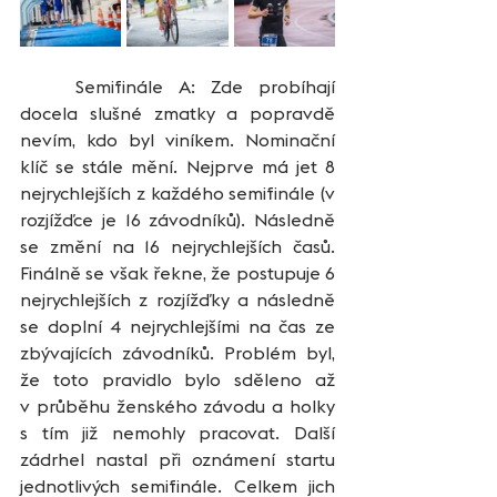
	Semifinále A: Zde probíhají 
docela slušné zmatky a popravdě 
nevím, kdo byl viníkem. Nominační 
klíč se stále mění. Nejprve má jet 8 
nejrychlejších z každého semifinále (v 
rozjížďce je 16 závodníků). Následně 
se změní na 16 nejrychlejších časů. 
Finálně se však řekne, že postupuje 6 
nejrychlejších z rozjížďky a následně 
se doplní 4 nejrychlejšími na čas ze 
zbývajících závodníků. Problém byl, 
že toto pravidlo bylo sděleno až 
v průběhu ženského závodu a holky 
s tím již nemohly pracovat. Další 
zádrhel nastal při oznámení startu 
jednotlivých semifinále. Celkem jich 