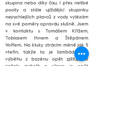
skupina nebo díky čau. I přes nelibé 
pocity a stále ujíždějící skupinku 
nejrychlejších plavců z vody vylézám 
na své poměry opravdu slušně. Jsem 
v kontaktu s Tomášem Křížem, 
Tobiasem Ihnem a Štěpánem 
Volfem. Na kluky ztrácím méně jak 5 
vteřin, takže to je lambáda. Při 
výběhu z bazénu opět zjišťuji, že 
začalo mrholit a silnice je opět 
mokrá. Fuck! Bleskové depo a kluky 
mám už na dosah ruky. V prvním 
kopečku se na ně dolepuji a jdu hned 
do čela skupiny. Před námi je cca 10 
vteřin další početná skupinka, a to 
bude můj další cíl. Ve druhém 
stoupání se zvedám a polovinu 
kopce na kostkách jedu ze sedla 
s mlhou před očima. Postupně se 