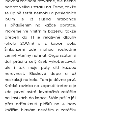
Plavání začínám rozvážně, ale nechci 
nabrat velkou ztrátu na Toma, takže 
se úplně šetřit nemohu a posledních 
150m je již slušná hrabanice 
s přidušením na každé obrátce. 
Plaveme ve vnitřním bazénu, takže 
přeběh do T1 je relativně dlouhý 
(okolo 200m) a z kopce dolů. 
Šinkanzeni zde mohou rozhodně 
cenné vteřiny nahnat. Organizátoři si 
dali práci a celý úsek vykobercovali, 
ale i tak moje paty cítí každou 
nerovnost. Bleskové depo a už 
naskakuji na kolo. Tom je dávno pryč. 
Krátká rovinka na zapnutí treter a je 
zde první ostrá levotočivá zatáčka 
na kostkách do kopce. Stále prší a já i 
přes odfouknutí plášťů na 4 bary 
kočičím hlavám nevěřím a zatáčku 