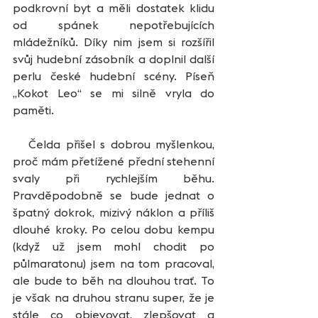
podkrovní byt a měli dostatek klidu 
od spánek nepotřebujících 
mládežníků. Díky nim jsem si rozšířil 
svůj hudební zásobník a doplnil další 
perlu české hudební scény. Píseň 
„Kokot Leo“ se mi silně vryla do 
paměti.  
   Čelda přišel s dobrou myšlenkou, 
proč mám přetížené přední stehenní 
svaly při rychlejším běhu. 
Pravděpodobně se bude jednat o 
špatný dokrok, mizivý náklon a příliš 
dlouhé kroky. Po celou dobu kempu 
(když už jsem mohl chodit po 
půlmaratonu) jsem na tom pracoval, 
ale bude to běh na dlouhou trať. To 
je však na druhou stranu super, že je 
stále co objevovat, zlepšovat a 