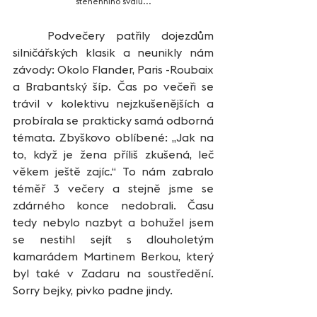
stehenního svalu...
   Podvečery patřily dojezdům 
silničářských klasik a neunikly nám 
závody: Okolo Flander, Paris -Roubaix 
a Brabantský šíp. Čas po večeři se 
trávil v kolektivu nejzkušenějších a 
probírala se prakticky samá odborná 
témata. Zbyškovo oblíbené: „Jak na 
to, když je žena příliš zkušená, leč 
věkem ještě zajíc.“ To nám zabralo 
téměř 3 večery a stejně jsme se 
zdárného konce nedobrali. Času 
tedy nebylo nazbyt a bohužel jsem 
se nestihl sejít s dlouholetým 
kamarádem Martinem Berkou, který 
byl také v Zadaru na soustředění. 
Sorry bejky, pivko padne jindy. 