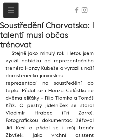
Soustředění Chorvatsko: I
talenti musí občas
trénovat
   Stejně jako minulý rok i letos jsem 
využil nabídku od reprezentačního 
trenéra Honzy Kubeše a vyrazil s naší 
dorostenecko-juniorskou 
reprezentací na soustředění do 
tepla. Přidal se i Honza Čelůstka se 
dvěma eliťáky – Filip Tlamka a Tomáš 
Kříž. O pestrý jídelníček se staral 
Vladimír Hrabec (Tri Zorro). 
Fotografickou dokumentaci šéfoval 
Jiří Kesl a přidal se i můj trenér 
Zbyšek, jako vrchní asistent 