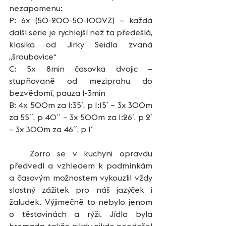
nezapomenu:
P: 6x (50-200-50-100VZ) – každá 
další série je rychlejší než ta předešlá, 
klasika od Jirky Seidla zvaná 
„šroubovice“
C: 5x 8min časovka dvojic – 
stupňovaně od meziprahu do 
bezvědomí, pauza 1-3min
B: 4x 500m za 1:35´, p 1:15´ – 3x 300m 
za 55´´, p 40´´ – 3x 500m za 1:26´, p 2´ 
– 3x 300m za 46´´, p 1´
   Zorro se v kuchyni opravdu 
předvedl a vzhledem k podmínkám 
a časovým možnostem vykouzlil vždy 
slastný zážitek pro náš jazýček i 
žaludek. Výjimečně to nebylo jenom 
o těstovinách a rýži. Jídla byla 