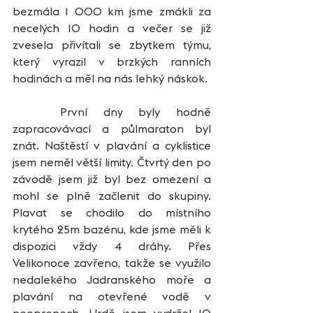
bezmála 1 000 km jsme zmákli za 
necelých 10 hodin a večer se již 
zvesela přivítali se zbytkem týmu, 
který vyrazil v brzkých ranních 
hodinách a měl na nás lehký náskok. 
   První dny byly hodně 
zapracovávací a půlmaraton byl 
znát. Naštěstí v plavání a cyklistice 
jsem neměl větší limity. Čtvrtý den po 
závodě jsem již byl bez omezení a 
mohl se plně začlenit do skupiny. 
Plavat se chodilo do místního 
krytého 25m bazénu, kde jsme měli k 
dispozici vždy 4 dráhy. Přes 
Velikonoce zavřeno, takže se využilo 
nedalekého Jadranského moře a 
plavání na otevřené vodě v 