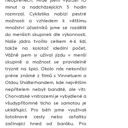
neoprenech. Hrdě jsem vydržel 10 
minut a nadcházejících 5 hodin 
rozmrzal. Cyklistika nabízí pestré 
možnosti a vzhledem k většímu 
množství účastníků jsme se rozdělili 
do menších skupinek dle výkonnosti. 
Naše jádro tvořilo celkem 4-6 lidí, 
takže na kolotoč ideální počet. 
Vážně jsem si užíval jízdu v menší 
skupině a možnost se pravidelně 
trýznit na špici. Okolo nás nekončící 
prérie známé z filmů s Vinnetuem a 
Oldou Shatterhandem, kde největším 
nepřítelem nebyli bandité, ale vítr. 
Chorvatské vnitrozemí je vybydlené a 
všudypřítomné ticho se samotou je 
uklidňující. Pro běh jsme využívali 
šotolinové cesty nebo asfaltky 
začínající hned od baráku. Pro 