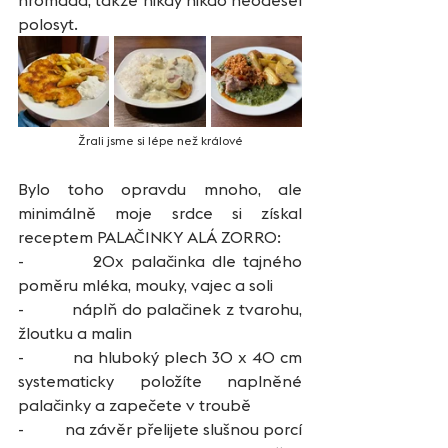
hromada, takže nikdy nikdo neodešel 
polosyt. 
Žrali jsme si lépe než králové
Bylo toho opravdu mnoho, ale 
minimálně moje srdce si získal 
receptem PALAČINKY ALÁ ZORRO:
-          20x palačinka dle tajného 
poměru mléka, mouky, vajec a soli
-          náplň do palačinek z tvarohu, 
žloutku a malin
-          na hluboký plech 30 x 40 cm 
systematicky položíte naplněné 
palačinky a zapečete v troubě
-          na závěr přelijete slušnou porcí 