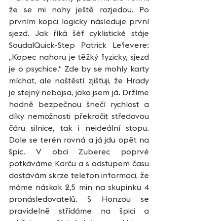
že se mi nohy ještě rozjedou. Po 
prvním kopci logicky následuje první 
sjezd. Jak říká šéf cyklistické stáje 
SoudalQuick-Step Patrick Lefevere: 
„Kopec nahoru je těžký fyzicky, sjezd 
je o psychice.“ Zde by se mohly karty 
míchat, ale naštěstí zjišťuji, že Hrady 
je stejný nebojsa, jako jsem já. Držíme 
hodně bezpečnou šnečí rychlost a 
díky nemožnosti překročit středovou 
čáru silnice, tak i neideální stopu. 
Dole se terén rovná a já jdu opět na 
špic. V obci Zuberec poprvé 
potkáváme Karču a s odstupem času 
dostávám skrze telefon informaci, že 
máme náskok 2,5 min na skupinku 4 
pronásledovatelů. S Honzou se 
pravidelně střídáme na špici a 