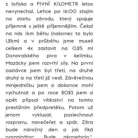
z loňska a PIVNÍ KILOMETR letos 
nevynechal. Lehce po 16:00 stojím 
na startu závodu, který spojuje 
příjemné s ještě příjemnějším. Čekal 
na nás 1km běhu (nakonec to bylo 
1,2km) a v průběhu jsme museli 
celkem 4x zastavit na 0,25 ml 
Donovalského piva v kelímku. 
Mazácky jsem rozvrhl síly. Na první 
zastávce jsem byl třetí, na druhé 
druhý a na třetí již vedl. Závěrečnou 
minijedničku jsem si dokonce mohl 
vychutnat a po roce 2023 jsem si 
opět připsal vítězství na tomto 
prestižním předpretěku. Potom už 
jenom vyklusat, poslechnout 
rozpravu, navečeřet a spát. Zítra 
bude náročný den a jak říká 
organizátor: „Bude akonebolo.“  