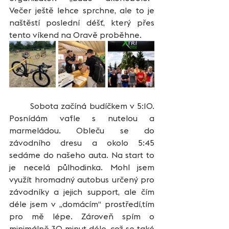
Večer ještě lehce sprchne, ale to je 
naštěstí poslední déšť, který přes 
tento víkend na Oravě proběhne.
	Sobota začíná budíčkem v 5:10. 
Posnídám vafle s nutelou a 
marmeládou. Obleču se do 
závodního dresu a okolo 5:45 
sedáme do našeho auta. Na start to 
je necelá půlhodinka. Mohl jsem 
využít hromadný autobus určený pro 
závodníky a jejich support, ale čím 
déle jsem v „domácím“ prostředí,tím 
pro mě lépe. Zároveň spím o 
minimálně 30 minut déle, což se také 