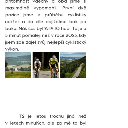
přítomnost vděčný a oba jsme si 
maximálně vypomohli. První dvě 
pozice jsme v průběhu cyklistiky 
udrželi a do cíle dojíždíme bok po 
boku. Náš čas byl 2:49:10 hod. To je o 
5 minut pomaleji než v roce 2023, kdy 
jsem zde zajel svůj nejlepší cyklistický 
výkon.
	T2 je letos trochu jiná než 
v letech minulých, ale za mě to byl 