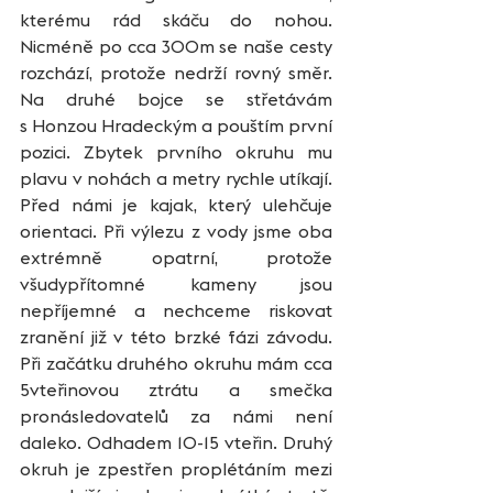
kterému rád skáču do nohou. 
Nicméně po cca 300m se naše cesty 
rozchází, protože nedrží rovný směr. 
Na druhé bojce se střetávám 
s Honzou Hradeckým a pouštím první 
pozici. Zbytek prvního okruhu mu 
plavu v nohách a metry rychle utíkají. 
Před námi je kajak, který ulehčuje 
orientaci. Při výlezu z vody jsme oba 
extrémně opatrní, protože 
všudypřítomné kameny jsou 
nepříjemné a nechceme riskovat 
zranění již v této brzké fázi závodu. 
Při začátku druhého okruhu mám cca 
5vteřinovou ztrátu a smečka 
pronásledovatelů za námi není 
daleko. Odhadem 10-15 vteřin. Druhý 
okruh je zpestřen proplétáním mezi 