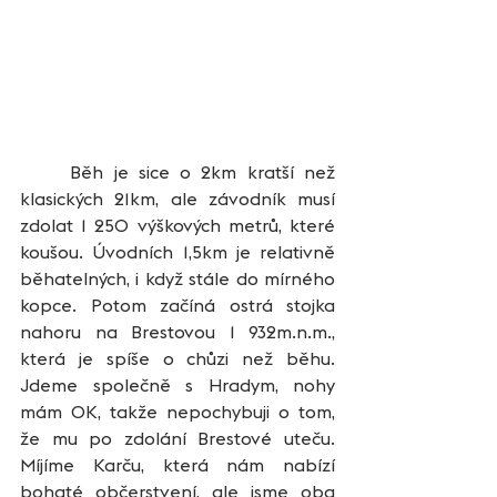
	Běh je sice o 2km kratší než 
klasických 21km, ale závodník musí 
zdolat 1 250 výškových metrů, které 
koušou. Úvodních 1,5km je relativně 
běhatelných, i když stále do mírného 
kopce. Potom začíná ostrá stojka 
nahoru na Brestovou 1 932m.n.m., 
která je spíše o chůzi než běhu. 
Jdeme společně s Hradym, nohy 
mám OK, takže nepochybuji o tom, 
že mu po zdolání Brestové uteču. 
Míjíme Karču, která nám nabízí 
bohaté občerstvení, ale jsme oba 