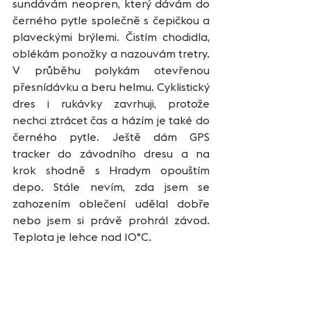
sundávám neopren, který dávám do 
černého pytle společně s čepičkou a 
plaveckými brýlemi. Čistím chodidla, 
oblékám ponožky a nazouvám tretry. 
V průběhu polykám otevřenou 
přesnídávku a beru helmu. Cyklistický 
dres i rukávky zavrhuji, protože 
nechci ztrácet čas a házím je také do 
černého pytle. Ještě dám GPS 
tracker do závodního dresu a na 
krok shodně s Hradym opouštím 
depo. Stále nevím, zda jsem se 
zahozením oblečení udělal dobře 
nebo jsem si právě prohrál závod. 
Teplota je lehce nad 10°C.