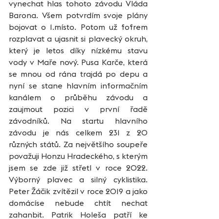
vynechat hlas tohoto závodu Vláda 
Barona. Všem potvrdím svoje plány 
bojovat o 1.místo. Potom už fofrem 
rozplavat a ujasnit si plavecký okruh, 
který je letos díky nízkému stavu 
vody v Maře nový. Pusa Karče, která 
se mnou od rána trajdá po depu a 
nyní se stane hlavním informačním 
kanálem o průběhu závodu a 
zaujmout pozici v první řadě 
závodníků. Na startu hlavního 
závodu je nás celkem 231 z 20 
různých států. Za největšího soupeře 
považuji Honzu Hradeckého, s kterým 
jsem se zde již střetl v roce 2022. 
Výborný plavec a silný cyklistika. 
Peter Žáčik zvítězil v roce 2019 a jako 
domácíse nebude chtít nechat 
zahanbit. Patrik Holeša patří ke 