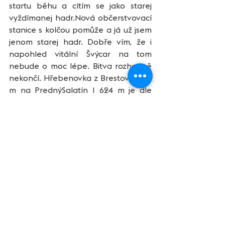
startu běhu a cítím se jako starej 
vyždímanej hadr.Nová občerstvovací 
stanice s kolčou pomůže a já už jsem 
jenom starej hadr. Dobře vím, že i 
napohled vitální Švýcar na tom 
nebude o moc lépe. Bitva rozhodně 
nekončí. Hřebenovka z Brestové1 932 
m na PrednýSalatín 1 624 m je dle 
mého názoru nejhezčí částí celého 
závodu a za dobrého počasí jako je 
dnes všem vřele doporučuji. Ještě 
aby ne po tak pekelném výstupu. 
Dolů běžím úplnou hranu a z kopce 
po suťových kamenech se snažím 
maximálně uvolnit nohy a splynout s 
terénem. Rozpomínám se na léta 
strávená v orienťáku, kde jsme toto 
trénovali. Přendávám nohy a snažím 
se nespadnout. Bohužel nemám 