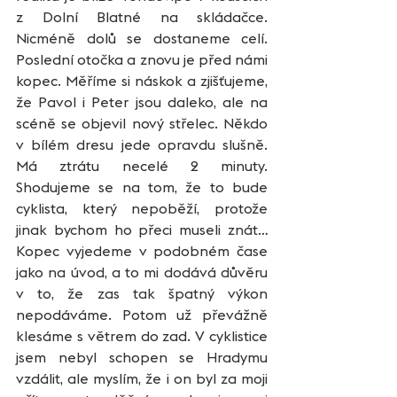
z Dolní Blatné na skládačce. 
Nicméně dolů se dostaneme celí. 
Poslední otočka a znovu je před námi 
kopec. Měříme si náskok a zjišťujeme, 
že Pavol i Peter jsou daleko, ale na 
scéně se objevil nový střelec. Někdo 
v bílém dresu jede opravdu slušně. 
Má ztrátu necelé 2 minuty. 
Shodujeme se na tom, že to bude 
cyklista, který nepoběží, protože 
jinak bychom ho přeci museli znát… 
Kopec vyjedeme v podobném čase 
jako na úvod, a to mi dodává důvěru 
v to, že zas tak špatný výkon 
nepodáváme. Potom už převážně 
klesáme s větrem do zad. V cyklistice 
jsem nebyl schopen se Hradymu 
vzdálit, ale myslím, že i on byl za moji 