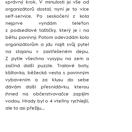
správný krok. V minulosti jsi vše od 
organizátorů dostal, nyní je to více 
self-service. Po seskočení z kola 
nejprve vyndám telefon 
z podsedlové taštičky, který je i na 
běhu povinný. Potom odevzdám kolo 
organizátorům a jdu najít svůj pytel 
na stojanu v zastřešeném depu. 
Z pytle všechno vysypu na zem a 
začíná další puzzle. Trailové boty, 
kšiltovka, běžecká vesta s povinným 
vybavením a za klusu do sebe 
dávám další přesnídávku, kterou 
ihned na občerstvovačce zapíjím 
vodou. Hrady byl o 4 vteřiny rychlejší, 
ale to asi přežiju…