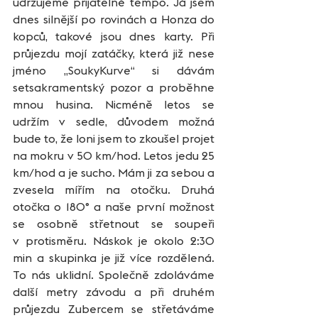
udržujeme přijatelné tempo. Já jsem 
dnes silnější po rovinách a Honza do 
kopců, takové jsou dnes karty. Při 
průjezdu mojí zatáčky, která již nese 
jméno „SoukyKurve“ si dávám 
setsakramentský pozor a proběhne 
mnou husina. Nicméně letos se 
udržím v sedle, důvodem možná 
bude to, že loni jsem to zkoušel projet 
na mokru v 50 km/hod. Letos jedu 25 
km/hod a je sucho. Mám ji za sebou a 
zvesela mířím na otočku. Druhá 
otočka o 180° a naše první možnost 
se osobně střetnout se soupeři 
v protisměru. Náskok je okolo 2:30 
min a skupinka je již více rozdělená. 
To nás uklidní. Společně zdoláváme 
další metry závodu a při druhém 
průjezdu Zubercem se střetáváme 