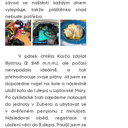
závod se naštěstí každým dnem 
vylepšuje, takže pláštěnka snad 
nebude potřeba.
	V pátek chtěla Karča zdolat 
Bystrou (2 248 m.n.m.), ale počasí 
nevypadalo ideálně, a tak 
přehodnocuje svoje plány. Já jsem se 
dopoledne rozjel na kole a následně 
uložil kolo do 1.depa u Liptovské Mary. 
Po cyklistické trati zajedeme nakoupit 
do jednoty v Zuberci a ubytovat se 
v ověřeném penzionu z minulosti. 
Následoval oběd, registrace a 
uložení věcí do 2.depa. Poučil jsem se 