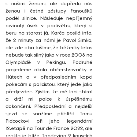
s našimi ženami, ale dopředu nás 
ženou i četné zástupy fanoušků 
podél silnice. Následuje nepříjemný 
rovinatý úsek v protivětru, který si 
beru na starost já. Karča posílá info, 
že 2 minuty za námi je Pavol Šimko, 
ale zde oba tušíme, že běžecky letos 
nebude tak silný jako v roce 2008 na 
Olympiádě v Pekingu. Podruhé 
projedeme okolo občerstvovačky v 
Hútech a v předposledním kopci 
pokecám s policistou, který jede jako 
předjezdec. Zjistím, že mě loni sbíral 
a drží mi palce k úspěšnému 
dokončení. Předposlední a nejdelší 
sjezd se snažíme přiblížit Tomu 
Pidcockovi při jeho legendární 
12.etapě na Tour de France 2022, ale 
realita je blíže Tondovipo 9 kouscích 