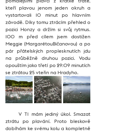
pomalejšími plavci z krátké tratě, 
kteří plavou jenom jeden okruh a 
vystartovali 10 minut po hlavním 
závodě. Díky tomu ztrácím přehled o 
pozici Honzy a držím si svůj rytmus. 
100 m před cílem jsem dostižen 
Meggie (MargarétouBičanovou) a po 
pár přátelských proplesknutích jdu 
na průběžně druhou pozici. Vodu 
opouštím jako třetí po 29:09 minutích 
se ztrátou 25 vteřin na Hradyho.
	V T1 mám jediný úkol. Smazat 
ztrátu po plavání. Proto bleskově 
dobíhám ke svému kolu a kompletně 