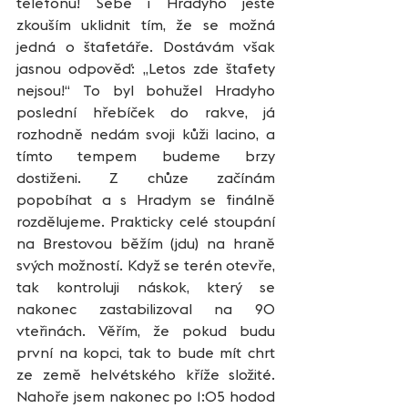
telefonu! Sebe i Hradyho ještě 
zkouším uklidnit tím, že se možná 
jedná o štafetáře. Dostávám však 
jasnou odpověď: „Letos zde štafety 
nejsou!“ To byl bohužel Hradyho 
poslední hřebíček do rakve, já 
rozhodně nedám svoji kůži lacino, a 
tímto tempem budeme brzy 
dostiženi. Z chůze začínám 
popobíhat a s Hradym se finálně 
rozdělujeme. Prakticky celé stoupání 
na Brestovou běžím (jdu) na hraně 
svých možností. Když se terén otevře, 
tak kontroluji náskok, který se 
nakonec zastabilizoval na 90 
vteřinách. Věřím, že pokud budu 
první na kopci, tak to bude mít chrt 
ze země helvétského kříže složité. 
Nahoře jsem nakonec po 1:05 hodod 