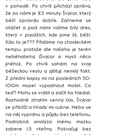
v pohodě. Po chvíli přichází zpráva, 
že za námi je 2,5 minuty Švýcar, který 
běží opravdu dobře. Začneme se 
otáčet a pod námi vidíme bílý dres, 
který v pasážích, kde jsme šli, běží. 
Kdo to je??? Přidáme na chodeckém 
tempu, protože dle našeho je terén 
neběhatelný (Švýcar si myslí něco 
jiného). Po chvíli sahám na svoji 
běžeckou vestu a zjišťuji nemilý fakt. 
Z přední kapsy mi na posledních 50-
100m musel vypadnout mobil. Co 
teď? Mohu se vrátit a začít ho hledat. 
Rozhodně ztratím cenný čas, Švýcar 
se přiblíží a Hrady mi cukne. Nebo se 
na něj vyprdnu a půjdu bez telefonu. 
Podrobná analýza mému mozku 
zabere 1,5 vteřiny. Pokračuji bez 