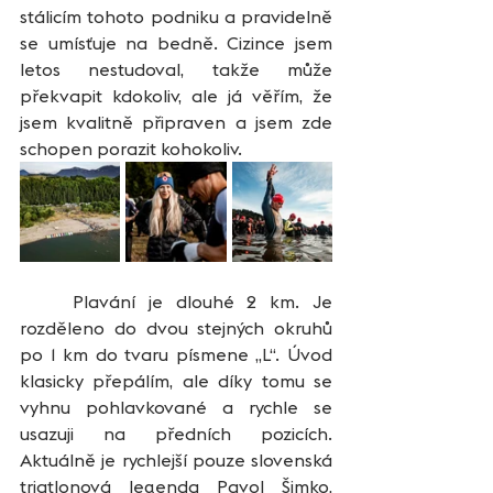
stálicím tohoto podniku a pravidelně 
se umísťuje na bedně. Cizince jsem 
letos nestudoval, takže může 
překvapit kdokoliv, ale já věřím, že 
jsem kvalitně připraven a jsem zde 
schopen porazit kohokoliv. 
	Plavání je dlouhé 2 km. Je 
rozděleno do dvou stejných okruhů 
po 1 km do tvaru písmene „L“. Úvod 
klasicky přepálím, ale díky tomu se 
vyhnu pohlavkované a rychle se 
usazuji na předních pozicích. 
Aktuálně je rychlejší pouze slovenská 
triatlonová legenda Pavol Šimko, 