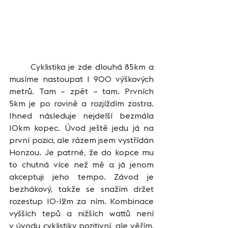
	Cyklistika je zde dlouhá 85km a 
musíme nastoupat 1 900 výškových 
metrů. Tam – zpět – tam. Prvních 
5km je po rovině a rozjíždím zostra. 
Ihned následuje nejdelší bezmála 
10km kopec. Úvod ještě jedu já na 
první pozici, ale rázem jsem vystřídán 
Honzou. Je patrné, že do kopce mu 
to chutná více než mě a já jenom 
akceptuji jeho tempo. Závod je 
bezhákový, takže se snažím držet 
rozestup 10-12m za ním. Kombinace 
vyšších tepů a nižších wattů není 
v úvodu cyklistiky pozitivní, ale věřím, 