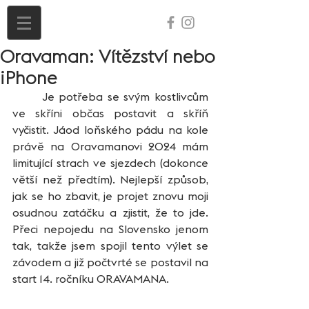
Oravaman: Vítězství nebo
iPhone
	Je potřeba se svým kostlivcům 
ve skříni občas postavit a skříň 
vyčistit. Jáod loňského pádu na kole 
právě na Oravamanovi 2024 mám 
limitující strach ve sjezdech (dokonce 
větší než předtím). Nejlepší způsob, 
jak se ho zbavit, je projet znovu moji 
osudnou zatáčku a zjistit, že to jde. 
Přeci nepojedu na Slovensko jenom 
tak, takže jsem spojil tento výlet se 
závodem a již počtvrté se postavil na 
start 14. ročníku ORAVAMANA.