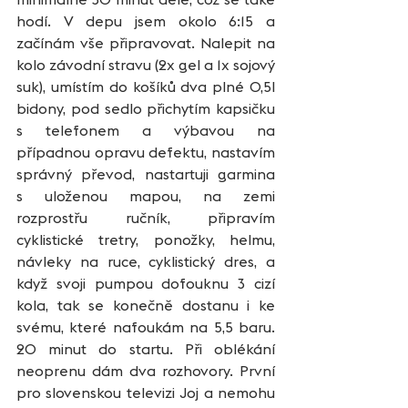
hodí. V depu jsem okolo 6:15 a 
začínám vše připravovat. Nalepit na 
kolo závodní stravu (2x gel a 1x sojový 
suk), umístím do košíků dva plné 0,5l 
bidony, pod sedlo přichytím kapsičku 
s telefonem a výbavou na 
případnou opravu defektu, nastavím 
správný převod, nastartuji garmina 
s uloženou mapou, na zemi 
rozprostřu ručník, připravím 
cyklistické tretry, ponožky, helmu, 
návleky na ruce, cyklistický dres, a 
když svoji pumpou dofouknu 3 cizí 
kola, tak se konečně dostanu i ke 
svému, které nafoukám na 5,5 baru. 
20 minut do startu. Při oblékání 
neoprenu dám dva rozhovory. První 
pro slovenskou televizi Joj a nemohu 