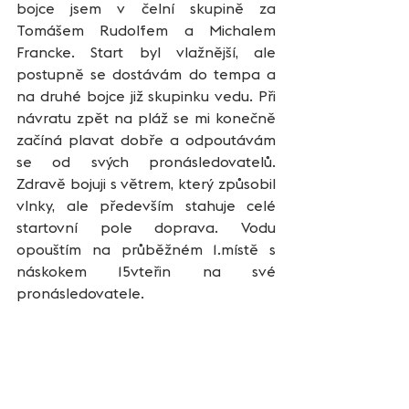
bojce jsem v čelní skupině za 
Tomášem Rudolfem a Michalem 
Francke. Start byl vlažnější, ale 
postupně se dostávám do tempa a 
na druhé bojce již skupinku vedu. Při 
návratu zpět na pláž se mi konečně 
začíná plavat dobře a odpoutávám 
se od svých pronásledovatelů. 
Zdravě bojuji s větrem, který způsobil 
vlnky, ale především stahuje celé 
startovní pole doprava. Vodu 
opouštím na průběžném 1.místě s 
náskokem 15vteřin na své 
pronásledovatele. 