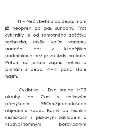
	T1 – Než vběhnu do depa, mám 
již neopren po pas sundaný. Trať 
cyklistiky je od samotného začátku 
technická, takže volím variantu 
nandání bot v klidnějších 
podmínkách než je za jízdy na kole. 
Potom už jenom zapnu helmu a 
prchám z depa. První pozici stále 
hájím. 
	Cyklistika – Dva stejné MTB 
okruhy po 7km s celkovým 
převýšením 250m.Zjednodušeně 
objedeme kopec Borný po lesních 
cestičkách s pískovým základem a 
všudypřítomným borovicovým 