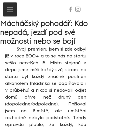
Mácháčský pohodář: Kdo
nepadá, jezdí pod své
možnosti nebo se bojí
	Svoji premiéru jsem si zde odbyl 
již v roce 2004, a to se nás na startu 
sešlo necelých 15. Místo stojanů v 
depu jsme měli každý svůj strom, na 
startu byl každý značně posilněn 
alkoholem (hladinka se doplňovala i 
v průběhu) a nikdo si nedovolil odjet 
domů dříve než druhý den 
(dopoledne/odpoledne). Finišoval 
jsem na 8.místě, ale umístění 
rozhodně nebylo podstatné. Tehdy 
opravdu platilo, že každý, kdo 