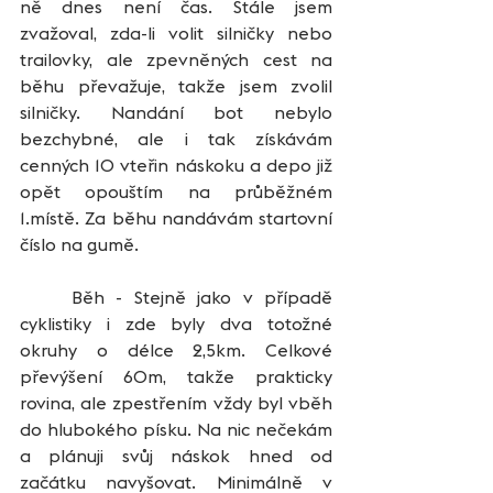
ně dnes není čas. Stále jsem 
zvažoval, zda-li volit silničky nebo 
trailovky, ale zpevněných cest na 
běhu převažuje, takže jsem zvolil 
silničky. Nandání bot nebylo 
bezchybné, ale i tak získávám 
cenných 10 vteřin náskoku a depo již 
opět opouštím na průběžném 
1.místě. Za běhu nandávám startovní 
číslo na gumě.
	Běh - Stejně jako v případě 
cyklistiky i zde byly dva totožné 
okruhy o délce 2,5km. Celkové 
převýšení 60m, takže prakticky 
rovina, ale zpestřením vždy byl vběh 
do hlubokého písku. Na nic nečekám 
a plánuji svůj náskok hned od 
začátku navyšovat. Minimálně v 