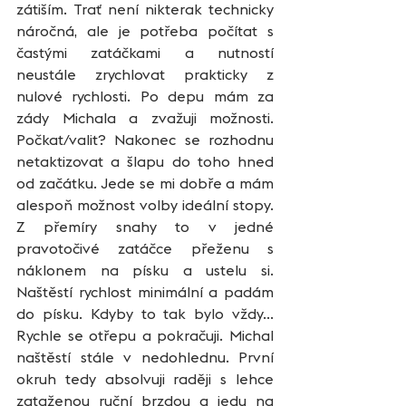
zátiším. Trať není nikterak technicky 
náročná, ale je potřeba počítat s 
častými zatáčkami a nutností 
neustále zrychlovat prakticky z 
nulové rychlosti. Po depu mám za 
zády Michala a zvažuji možnosti. 
Počkat/valit? Nakonec se rozhodnu 
netaktizovat a šlapu do toho hned 
od začátku. Jede se mi dobře a mám 
alespoň možnost volby ideální stopy. 
Z přemíry snahy to v jedné 
pravotočivé zatáčce přeženu s 
náklonem na písku a ustelu si. 
Naštěstí rychlost minimální a padám 
do písku. Kdyby to tak bylo vždy... 
Rychle se otřepu a pokračuji. Michal 
naštěstí stále v nedohlednu. První 
okruh tedy absolvuji raději s lehce 
zataženou ruční brzdou a jedu na 