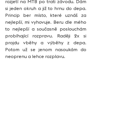
rozjetí na MTB po trati závodu. Dám 
si jeden okruh a již to hrnu do depa. 
Princip ber místo, které uznáš za 
nejlepší, mi vyhovuje. Beru dle mého 
to nejlepší a současně poslouchám 
probíhající rozpravu. Raději 2x si 
projdu vběhy a výběhy z depa. 
Potom už se jenom nasoukám do 
neoprenu a lehce rozplavu. 