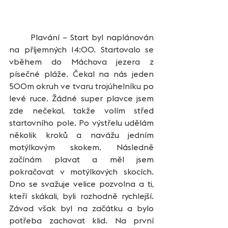
	Plavání – Start byl naplánován 
na příjemných 14:00. Startovalo se 
vběhem do Máchova jezera z 
písečné pláže. Čekal na nás jeden 
500m okruh ve tvaru trojúhelníku po 
levé ruce. Žádné super plavce jsem 
zde nečekal, takže volím střed 
startovního pole. Po výstřelu udělám 
několik kroků a navážu jedním 
motýlkovým skokem. Následně 
začínám plavat a měl jsem 
pokračovat v motýlkových skocích. 
Dno se svažuje velice pozvolna a ti, 
kteří skákali, byli rozhodně rychlejší. 
Závod však byl na začátku a bylo 
potřeba zachovat klid. Na první 