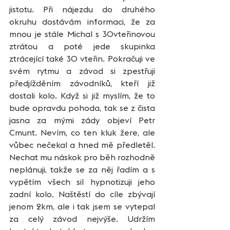
jistotu. Při nájezdu do druhého 
okruhu dostávám informaci, že za 
mnou je stále Michal s 30vteřinovou 
ztrátou a poté jede skupinka 
ztrácející také 30 vteřin. Pokračuji ve 
svém rytmu a závod si zpestřuji 
předjížděním závodníků, kteří již 
dostali kolo. Když si již myslím, že to 
bude opravdu pohoda, tak se z čista 
jasna za mými zády objeví Petr 
Cmunt. Nevím, co ten kluk žere, ale 
vůbec nečekal a hned mě předletěl. 
Nechat mu náskok pro běh rozhodně 
neplánuji, takže se za něj řadím a s 
vypětím všech sil hypnotizuji jeho 
zadní kolo. Naštěstí do cíle zbývají 
jenom 2km, ale i tak jsem se vytepal 
za celý závod nejvýše. Udržím 