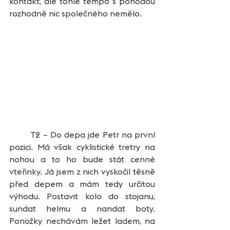
kontakt, ale tohle tempo s pohodou 
rozhodně nic společného nemělo. 
	T2 – Do depa jde Petr na první 
pozici. Má však cyklistické tretry na 
nohou a to ho bude stát cenné 
vteřinky. Já jsem z nich vyskočil těsně 
před depem a mám tedy určitou 
výhodu. Postavit kolo do stojanu, 
sundat helmu a nandat boty. 
Ponožky nechávám ležet ladem, na 