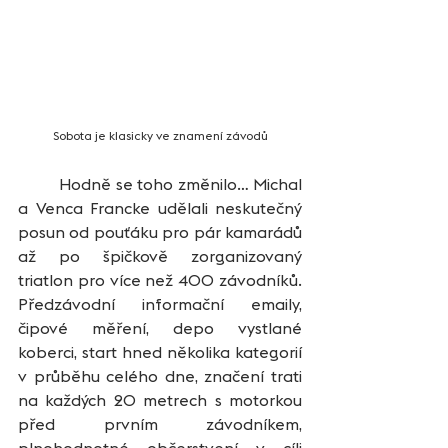
Sobota je klasicky ve znamení závodů
	Hodně se toho změnilo… Michal 
a Venca Francke udělali neskutečný 
posun od pouťáku pro pár kamarádů 
až po špičkově zorganizovaný 
triatlon pro více než 400 závodníků. 
Předzávodní informační emaily, 
čipové měření, depo vystlané 
koberci, start hned několika kategorií 
v průběhu celého dne, značení trati 
na každých 20 metrech s motorkou 
před prvním závodníkem, 
plnohodnotné občerstvení v cíli 