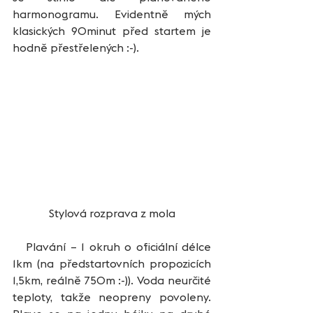
harmonogramu. Evidentně mých 
klasických 90minut před startem je 
hodně přestřelených :-). 
Stylová rozprava z mola
   Plavání – 1 okruh o oficiální délce 
1km (na předstartovních propozicích 
1,5km, reálně 750m :-)). Voda neurčité 
teploty, takže neopreny povoleny. 