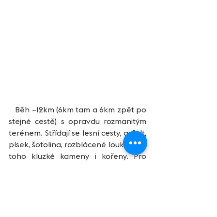
   Běh –12km (6km tam a 6km zpět po 
stejné cestě) s opravdu rozmanitým 
terénem. Střídají se lesní cesty, asfalt, 
písek, šotolina, rozblácené louky a do 
toho kluzké kameny i kořeny. Pro 
kotníkáře ideální záležitost :-). Hned 
po výběhu začínám stahovat 
závodníky přede mnou a po 
nějakých 500m běžím bok po boku s 
Radovanem. Ten mi cestu na první 