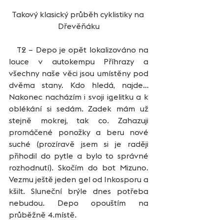
Takový klasický průběh cyklistiky na 
Dřevěňáku
   T2 – Depo je opět lokalizováno na 
louce v autokempu Příhrazy a 
všechny naše věci jsou umístěny pod 
dvěma stany. Kdo hledá, najde… 
Nakonec nacházím i svoji igelitku a k 
oblékání si sedám. Zadek mám už 
stejně mokrej, tak co. Zahazuji 
promáčené ponožky a beru nové 
suché (prozíravě jsem si je raději 
přihodil do pytle a bylo to správné 
rozhodnutí). Skočím do bot Mizuno. 
Vezmu ještě jeden gel od Inkosporu a 
kšilt. Sluneční brýle dnes potřeba 
nebudou. Depo opouštím na 
průběžně 4.místě.