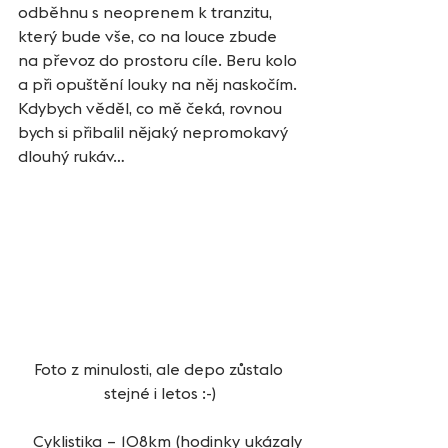
odběhnu s neoprenem k tranzitu, 
který bude vše, co na louce zbude 
na převoz do prostoru cíle. Beru kolo 
a při opuštění louky na něj naskočím. 
Kdybych věděl, co mě čeká, rovnou 
bych si přibalil nějaký nepromokavý 
dlouhý rukáv…
Foto z minulosti, ale depo zůstalo 
stejné i letos :-)
   Cyklistika – 108km (hodinky ukázaly 