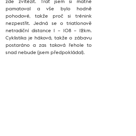
zde zvítězit. Trať jsem si matně 
pamatoval a vše bylo hodně 
pohodové, takže proč si trénink 
nezpestřit. Jedná se o triatlonově 
netradiční distance 1 – 108 – 12km. 
Cyklistika je háková, takže o zábavu 
postaráno a zas taková řehole to 
snad nebude (jsem předpokládal).