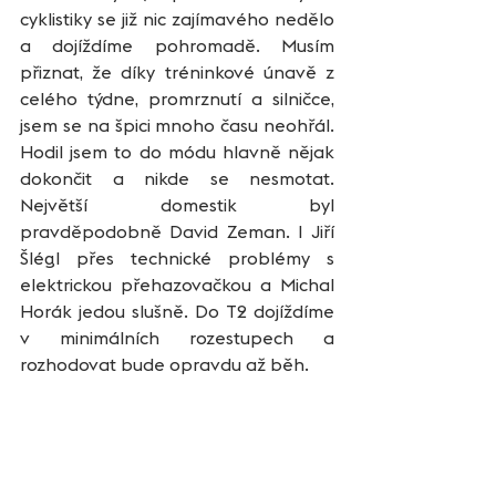
cyklistiky se již nic zajímavého nedělo 
a dojíždíme pohromadě. Musím 
přiznat, že díky tréninkové únavě z 
celého týdne, promrznutí a silničce, 
jsem se na špici mnoho času neohřál. 
Hodil jsem to do módu hlavně nějak 
dokončit a nikde se nesmotat. 
Největší domestik byl 
pravděpodobně David Zeman. I Jiří 
Šlégl přes technické problémy s 
elektrickou přehazovačkou a Michal 
Horák jedou slušně. Do T2 dojíždíme 
v minimálních rozestupech a 
rozhodovat bude opravdu až běh. 