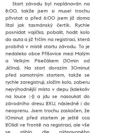
   Start závodu byl naplánován na 
8:00, takže jsem si musel trochu 
přivstat a před 6:00 jsem již doma 
lítal jak tasmánský čertík. Rychle 
posnídat vajíčka, pobalit, hodit kolo 
do auta a již frčím na registraci, která 
probíhá v místě startu závodu. To je 
nedaleko obce Příšovice mezi Malým 
a Velkým Písečákem (30min od 
Jičína). Na start dorazím 30minut 
před samotným startem, takže se 
rychle zaregistruji, složím kolo, zaberu 
nejvýhodnější místo v depu (kdekoliv 
na louce :-)) a jdu se nasoukat do 
závodního dresu 2XU, následně i do 
neoprenu. Jsem trochu zaskočen, že 
10minut před startem je ještě cca 
20lidí ve frontě na registraci, ale vše 
se stihlo dle plánovaného 