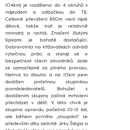
104km) je rozděleno do 4 okruhů s 
nájezdem a odbočkou do T2. 
Celkové převýšení 850m není nijak 
děsivé, takže trať je relativně 
rovinatá a rychlá. Značení žlutými 
šipkami je bohatě dostačující. 
Dobrovolníci na křižovatkách odvádí 
výtečnou práci a starají se o 
bezpečnost všech závodníků. Jede 
se samozřejmě za plného provozu. 
Netrvá to dlouho a na 10km jsem 
dostižen početnou skupinkou 
pronásledovatelů. Bohužel s 
dostižením skupiny začíná mrholení 
přecházet v déšť. V této chvíli je 
skupina opravdu početná 10-15 lidí, 
ale během prvního „stoupání“ se 
především díky aktivitě Jirky Šlégla a 