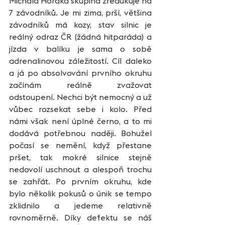
Michala Horáka skupina zredukuje na 
7 závodníků. Je mi zima, prší, většina 
závodníků má kozy, stav silnic je 
reálný odraz ČR (žádná hitparáda) a 
jízda v balíku je sama o sobě 
adrenalinovou záležitostí. Cíl daleko 
a já po absolvování prvního okruhu 
začínám reálně zvažovat 
odstoupení. Nechci být nemocný a už 
vůbec rozsekat sebe i kolo. Před 
námi však není úplné černo, a to mi 
dodává potřebnou naději. Bohužel 
počasí se nemění, když přestane 
pršet, tak mokré silnice stejně 
nedovolí uschnout a alespoň trochu 
se zahřát. Po prvním okruhu, kde 
bylo několik pokusů o únik se tempo 
zklidnilo a jedeme relativně 
rovnoměrně. Díky defektu se náš 