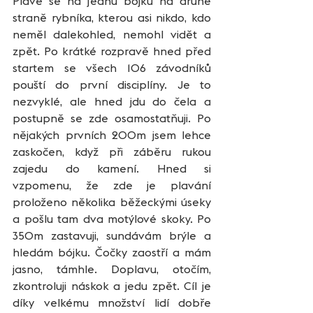
Plave se na jednu bójku na druhé 
straně rybníka, kterou asi nikdo, kdo 
neměl dalekohled, nemohl vidět a 
zpět. Po krátké rozpravě hned před 
startem se všech 106 závodníků 
pouští do první disciplíny. Je to 
nezvyklé, ale hned jdu do čela a 
postupně se zde osamostatňuji. Po 
nějakých prvních 200m jsem lehce 
zaskočen, když při záběru rukou 
zajedu do kamení. Hned si 
vzpomenu, že zde je plavání 
proloženo několika běžeckými úseky 
a pošlu tam dva motýlové skoky. Po 
350m zastavuji, sundávám brýle a 
hledám bójku. Čočky zaostří a mám 
jasno, támhle. Doplavu, otočím, 
zkontroluji náskok a jedu zpět. Cíl je 
díky velkému množství lidí dobře 