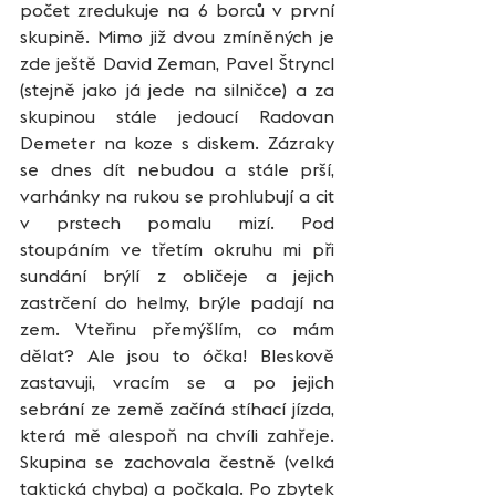
počet zredukuje na 6 borců v první 
skupině. Mimo již dvou zmíněných je 
zde ještě David Zeman, Pavel Štryncl 
(stejně jako já jede na silničce) a za 
skupinou stále jedoucí Radovan 
Demeter na koze s diskem. Zázraky 
se dnes dít nebudou a stále prší, 
varhánky na rukou se prohlubují a cit 
v prstech pomalu mizí. Pod 
stoupáním ve třetím okruhu mi při 
sundání brýlí z obličeje a jejich 
zastrčení do helmy, brýle padají na 
zem. Vteřinu přemýšlím, co mám 
dělat? Ale jsou to óčka! Bleskově 
zastavuji, vracím se a po jejich 
sebrání ze země začíná stíhací jízda, 
která mě alespoň na chvíli zahřeje. 
Skupina se zachovala čestně (velká 
taktická chyba) a počkala. Po zbytek 