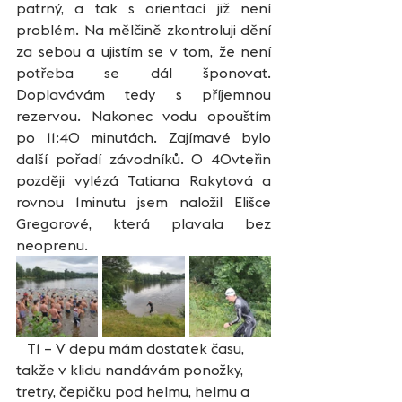
patrný, a tak s orientací již není 
problém. Na mělčině zkontroluji dění 
za sebou a ujistím se v tom, že není 
potřeba se dál šponovat. 
Doplavávám tedy s příjemnou 
rezervou. Nakonec vodu opouštím 
po 11:40 minutách. Zajímavé bylo 
další pořadí závodníků. O 40vteřin 
později vylézá Tatiana Rakytová a 
rovnou 1minutu jsem naložil Elišce 
Gregorové, která plavala bez 
neoprenu.  
   T1 – V depu mám dostatek času, 
takže v klidu nandávám ponožky, 
tretry, čepičku pod helmu, helmu a 