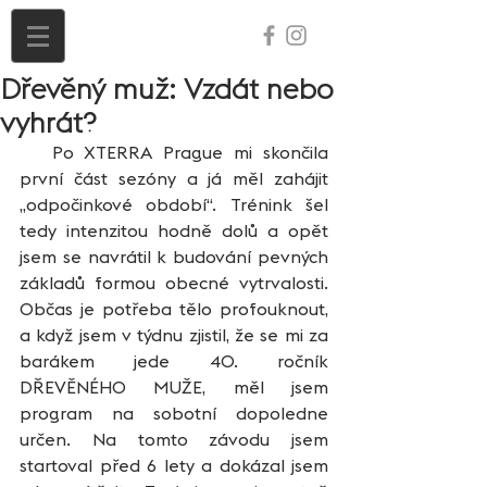
Dřevěný muž: Vzdát nebo
vyhrát?
   Po XTERRA Prague mi skončila 
první část sezóny a já měl zahájit 
„odpočinkové období“. Trénink šel 
tedy intenzitou hodně dolů a opět 
jsem se navrátil k budování pevných 
základů formou obecné vytrvalosti. 
Občas je potřeba tělo profouknout, 
a když jsem v týdnu zjistil, že se mi za 
barákem jede 40. ročník 
DŘEVĚNÉHO MUŽE, měl jsem 
program na sobotní dopoledne 
určen. Na tomto závodu jsem 
startoval před 6 lety a dokázal jsem 