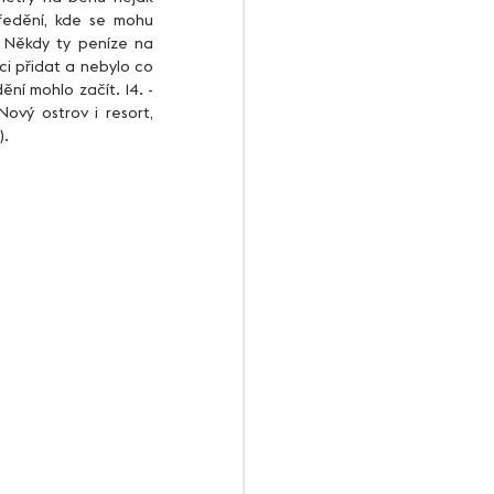
ředění, kde se mohu 
 Někdy ty peníze na 
ci přidat a nebylo co 
ní mohlo začít. 14. - 
ový ostrov i resort, 
).