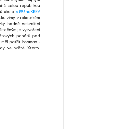
říč celou republikou 
ů okolo 
#226naKREV
tku zimy v rakouském 
y, hodně nekvalitní 
žitečným je vytvoření 
větových pohárů pod 
měl patřit Ironman - 
dy ve světě Xterry. 