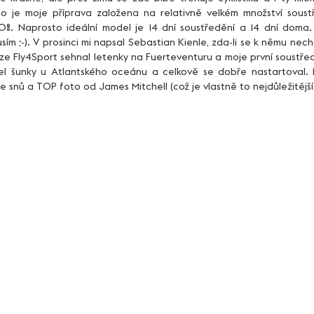
oto je moje příprava založena na relativně velkém množství soust
%. Naprosto ideální model je 14 dní soustředění a 14 dní doma.
ím ;-). V prosinci mi napsal Sebastian Kienle, zda-li se k němu nech
rze Fly4Sport sehnal letenky na Fuerteventuru a moje první soustředě
lel šunky u Atlantského oceánu a celkově se dobře nastartoval. N
še snů a TOP foto od James Mitchell (což je vlastně to nejdůležitější