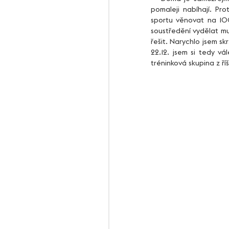
pomaleji nabíhají. Pr
sportu věnovat na 100
soustředění vydělat mus
řešit. Narychlo jsem sk
22.12. jsem si tedy vá
tréninková skupina z ří