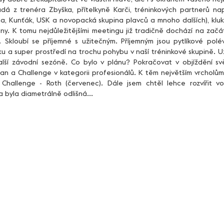
dá z trenéra Zbyška, přítelkyně Karči, tréninkových partnerů nap
óna, Kunťák, USK a novopacká skupina plavců a mnoho dalších), kluk
ny. K tomu nejdůležitějšími meetingu již tradičně dochází na začá
Skloubí se příjemné s užitečným. Příjemným jsou pytlíkové polévk
íku a super prostředí na trochu pohybu v naší tréninkové skupině. U
alší závodní sezóně. Co bylo v plánu? Pokračovat v objíždění s
n a Challenge v kategorii profesionálů. K těm největším vrcholům 
Challenge - Roth (červenec). Dále jsem chtěl lehce rozvířit vo
a byla diametrálně odlišná...