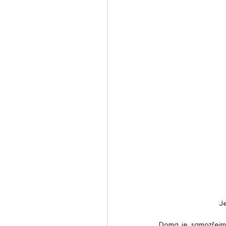
 J
   Doma je samozřejmě krásně, ale přes zimu se zde blbě trénuje cyklistika a i ty kilometry na běhu nějak 