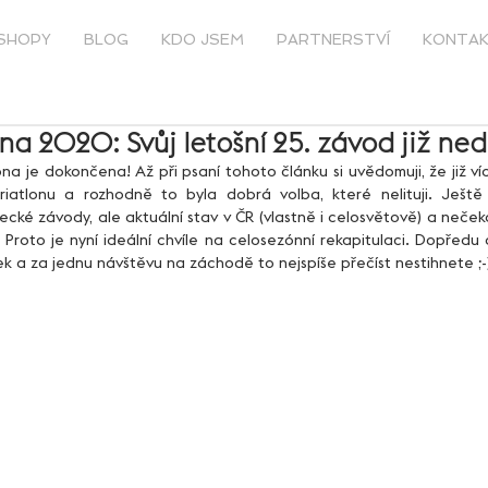
SHOPY
BLOG
KDO JSEM
PARTNERSTVÍ
KONTA
na 2020: Svůj letošní 25. závod již n
riatlonu a rozhodně to byla dobrá volba, které nelituji. Ještě 
cké závody, ale aktuální stav v ČR (vlastně i celosvětově) a neček
 Proto je nyní ideální chvíle na celosezónní rekapitulaci. Dopředu a
ek a za jednu návštěvu na záchodě to nejspíše přečíst nestihnete ;-)