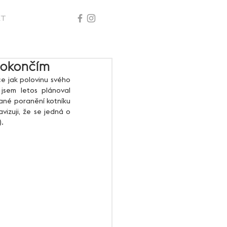
KT
edokončím
jsem letos plánoval 
ané poranění kotníku 
vizuji, že se jedná o 
. 