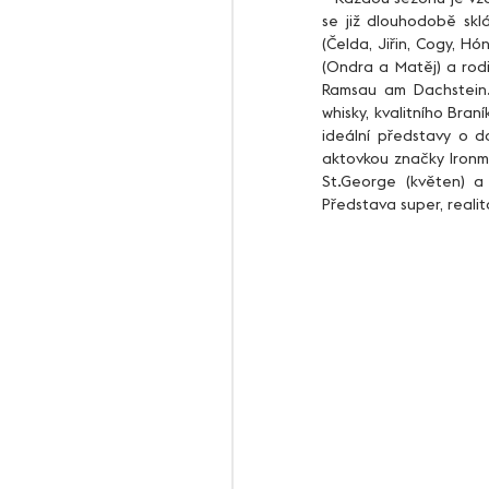
se již dlouhodobě sklá
(Čelda, Jiřin, Cogy, H
(Ondra a Matěj) a rodi
Ramsau am Dachstein. 
whisky, kvalitního Bran
ideální představy o d
aktovkou značky Ironma
St.George (květen) a 
Představa super, realit