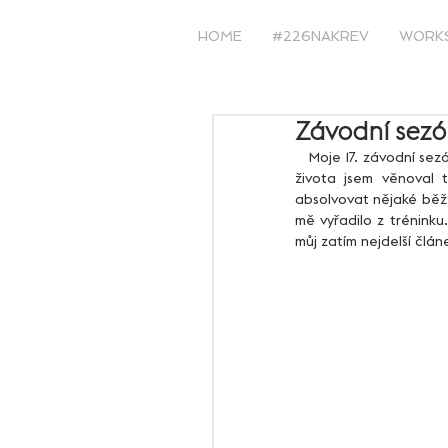
HOME
#226NAKREV
WORK
Závodní sezó
   Moje 17. závodní sezóna je dokončena! Až při psaní tohoto článku si uvědomuji, že již více jak polovinu svého 
života jsem věnoval t
absolvovat nějaké běže
mě vyřadilo z tréninku.
můj zatím nejdelší člán