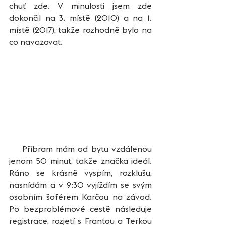
chuť zde. V minulosti jsem zde 
dokončil na 3. místě (2010) a na 1. 
místě (2017), takže rozhodně bylo na 
co navazovat.
    Příbram mám od bytu vzdálenou 
jenom 50 minut, takže značka ideál. 
Ráno se krásně vyspím, rozklušu, 
nasnídám a v 9:30 vyjíždím se svým 
osobním šoférem Karčou na závod. 
Po bezproblémové cestě následuje 
registrace, rozjetí s Frantou a Terkou 