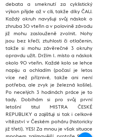
debata a smeknutí za cyklistický 
výkon přijde až v cíli, takže díky ČAU. 
Každý okruh navyšuji svůj náskok o 
zhruba 30 vteřin a v polovině závodu 
již mohu zaslouženě zvolnit. Nohy 
jsou bez křečí, ztuhlosti či otlačenin, 
takže si mohu závěrečné 3 okruhy 
opravdu užít. Držím 1. místo a náskok 
okolo 90 vteřin. Každé kolo se lehce 
napiju a ochladím (počasí je letos 
více než příznivé, takže ani není 
potřeba, ale zvyk je železná košile). 
Po necelých 3 hodinách práce je to 
tady. Dobíhám si pro svůj první 
letošní titul MISTRA ČESKÉ 
REPUBLIKY a zajišťuji si tak i celkové 
vítězství v Českém poháru (historicky 
již třetí). YES! Za mnou je však situace 
mnohem zajímavější, protože 2. – 4. 