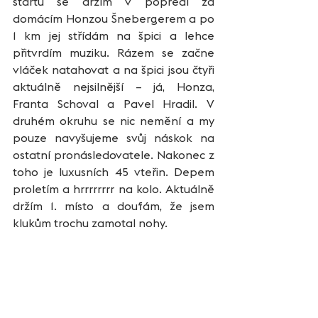
startu se držím v popředí za 
domácím Honzou Šnebergerem a po 
1 km jej střídám na špici a lehce 
přitvrdím muziku. Rázem se začne 
vláček natahovat a na špici jsou čtyři 
aktuálně nejsilnější – já, Honza, 
Franta Schoval a Pavel Hradil. V 
druhém okruhu se nic nemění a my 
pouze navyšujeme svůj náskok na 
ostatní pronásledovatele. Nakonec z 
toho je luxusních 45 vteřin. Depem 
proletím a hrrrrrrrr na kolo. Aktuálně 
držím 1. místo a doufám, že jsem 
klukům trochu zamotal nohy.