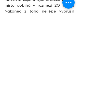
místo dobíhá v rozmezí 20 vteřin. 
Nakonec z toho nejlépe vybruslil 
Honza Šneberger a bronz si na krk 
pověsil Pavel Hradil. Nepopulární 
brambora patří Petru Cmuntovi.
    Po závodě si všichni pogratulujeme, 
skočím do sprchy, na těstoviny s 
malinovkou (po gelech jsem neměl 
na pivo chuť, takže jsem si to 
vynahradil v neděli) a čekáme na 