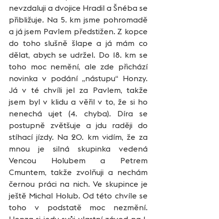
nevzdaluji a dvojice Hradil a Šnéba se 
přibližuje. Na 5. km jsme pohromadě 
a já jsem Pavlem předstižen. Z kopce 
do toho slušně šlape a já mám co 
dělat, abych se udržel. Do 18. km se 
toho moc nemění, ale zde přichází 
novinka v podání „nástupu“ Honzy. 
Já v té chvíli jel za Pavlem, takže 
jsem byl v klidu a věřil v to, že si ho 
nenechá ujet (4. chyba). Díra se 
postupně zvětšuje a jdu raději do 
stíhací jízdy. Na 20. km vidím, že za 
mnou je silná skupinka vedená 
Vencou Holubem a Petrem 
Cmuntem, takže zvolňuji a nechám 
černou práci na nich. Ve skupince je 
ještě Michal Holub. Od této chvíle se 
toho v podstatě moc nezmění. 
Honza si jedu svůj vlastní závod na 1. 