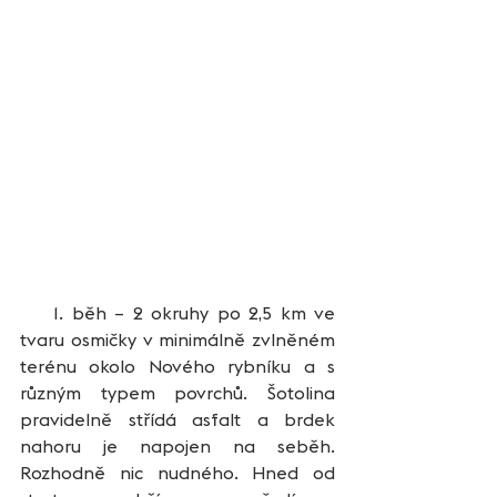
    1. běh – 2 okruhy po 2,5 km ve 
tvaru osmičky v minimálně zvlněném 
terénu okolo Nového rybníku a s 
různým typem povrchů. Šotolina 
pravidelně střídá asfalt a brdek 
nahoru je napojen na seběh. 
Rozhodně nic nudného. Hned od 