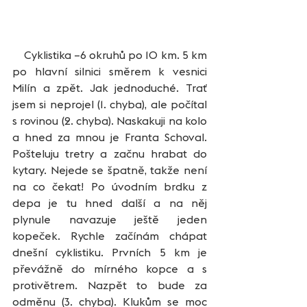
    Cyklistika –6 okruhů po 10 km. 5 km 
po hlavní silnici směrem k vesnici 
Milín a zpět. Jak jednoduché. Trať 
jsem si neprojel (1. chyba), ale počítal 
s rovinou (2. chyba). Naskakuji na kolo 
a hned za mnou je Franta Schoval. 
Pošteluju tretry a začnu hrabat do 
kytary. Nejede se špatně, takže není 
na co čekat! Po úvodním brdku z 
depa je tu hned další a na něj 
plynule navazuje ještě jeden 
kopeček. Rychle začínám chápat 
dnešní cyklistiku. Prvních 5 km je 
převážně do mírného kopce a s 
protivětrem. Nazpět to bude za 
odměnu (3. chyba). Klukům se moc 