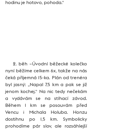
hodinu je hotovo, pohoda.“
    2. běh –Úvodní běžecké kolečko 
nyní běžíme celkem 6x, takže na nás 
čeká příjemná 15-ka. Plán od trenéra 
byl jasný: „Napal 7,5 km a pak se již 
jenom kochej.“ Na nic tedy nečekám 
a vydávám se na stíhací závod. 
Během 1 km se posouvám před 
Vencu i Michala Holuba. Honzu 
dostihnu po 1,5 km. Symbolicky 
prohodíme pár slov, ale rozsáhlejší 