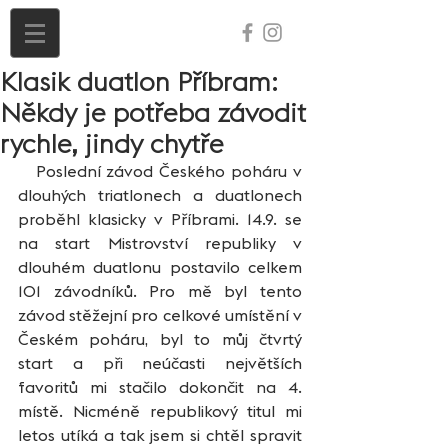
Klasik duatlon Příbram:
Někdy je potřeba závodit
rychle, jindy chytře
   Poslední závod Českého poháru v 
dlouhých triatlonech a duatlonech 
proběhl klasicky v Příbrami. 14.9. se 
na start Mistrovství republiky v 
dlouhém duatlonu postavilo celkem 
101 závodníků. Pro mě byl tento 
závod stěžejní pro celkové umístění v 
Českém poháru, byl to můj čtvrtý 
start a při neúčasti největších 
favoritů mi stačilo dokončit na 4. 
místě. Nicméně republikový titul mi 
letos utíká a tak jsem si chtěl spravit 