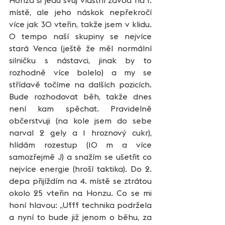
místě, ale jeho náskok nepřekročí 
více jak 30 vteřin, takže jsem v klidu. 
O tempo naší skupiny se nejvíce 
stará Venca (ještě že měl normální 
silničku s nástavci, jinak by to 
rozhodně více bolelo) a my se 
střídavě točíme na dalších pozicích. 
Bude rozhodovat běh, takže dnes 
není kam spěchat. Pravidelně 
občerstvuji (na kole jsem do sebe 
narval 2 gely a 1 hroznový cukr), 
hlídám rozestup (10 m a více 
samozřejmě J) a snažím se ušetřit co 
nejvíce energie (hroší taktika). Do 2. 
depa přijíždím na 4. místě se ztrátou 
okolo 25 vteřin na Honzu. Co se mi 
honí hlavou: „Ufff technika podržela 
a nyní to bude již jenom o běhu, za 