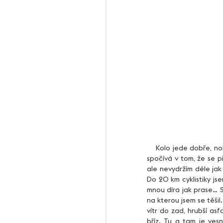
    Kolo jede dobře, nohy se cítí silné, značení a organizace celého závodu je perfektní. Jediná vada na kráse 
spočívá v tom, že se p
ale nevydržím déle jak
Do 20 km cyklistiky js
mnou díra jak prase… St
na kterou jsem se těšil.
vítr do zad, hrubší as
bříz. Tu a tam je vesn