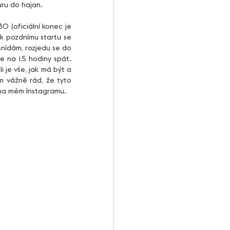
ůru do hajan.
k pozdnímu startu se 
nídám, rozjedu se do 
 na 1,5 hodiny spát. 
je vše, jak má být a 
m vážně rád, že tyto 
 na mém Instagramu.