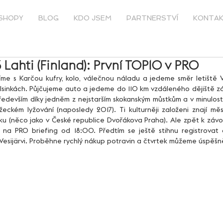
SHOPY
BLOG
KDO JSEM
PARTNERSTVÍ
KONTA
Lahti (Finland): První TOP10 v PRO
sinkách. Půjčujeme auto a jedeme do 110 km vzdáleného dějiště zá
edevším díky jedněm z nejstarším skokanským můstkům a v minulosti 
žeckém lyžování (naposledy 2017). Ti kulturněji založeni znají m
ysku (něco jako v České republice Dvořákova Praha). Ale zpět k závo
na PRO briefing od 18:00. Předtím se ještě stihnu registrovat
 Vesijärvi. Proběhne rychlý nákup potravin a čtvrtek můžeme úspěšn