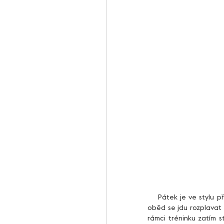
    Pátek je ve stylu předzávodních příprav. Já si dopoledne projedu prvních a posledních 18 km cyklistiky. Na 
oběd se jdu rozplavat
rámci tréninku zatím 