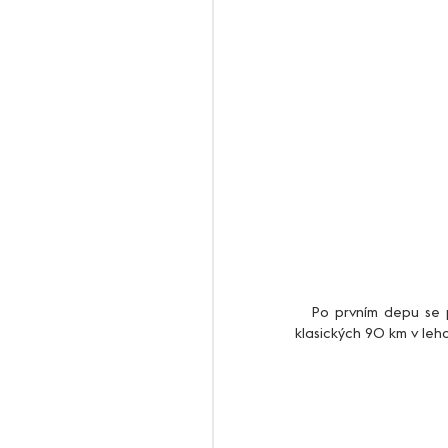
   Po prvním depu se posunu na průběžné 6. místo a vyrážím vstříc nástrahám místních silnic. Trať je dlouhá 
klasických 90 km v leh