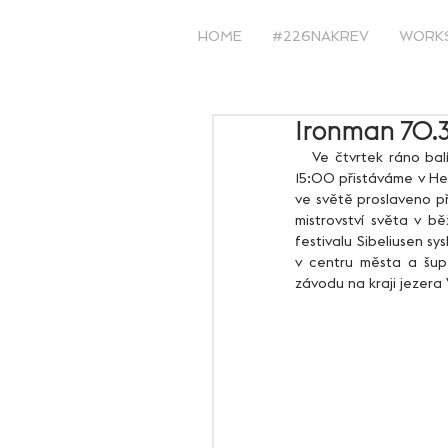
HOME
#226NAKREV
WORK
Ironman 70.3 
   Ve čtvrtek ráno balíme s Karčou kufry, kolo, válečnou náladu a jedeme směr letiště Václava Havla. Okolo 
15:00 přistáváme v Hel
ve světě proslaveno př
mistrovství světa v bě
festivalu Sibeliusen s
v centru města a šup 
závodu na kraji jezera