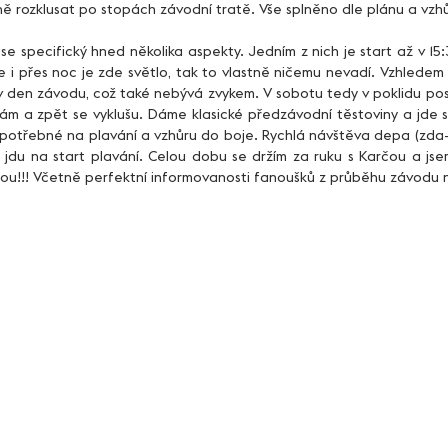
ě rozklusat po stopách závodní tratě. Vše splněno dle plánu a vzh
e i přes noc je zde světlo, tak to vlastně ničemu nevadí. Vzhledem 
v den závodu, což také nebývá zvykem. V sobotu tedy v poklidu pos
ám a zpět se vyklušu. Dáme klasické předzávodní těstoviny a jde se
otřebné na plavání a vzhůru do boje. Rychlá návštěva depa (zda-li 
 jdu na start plavání. Celou dobu se držím za ruku s Karčou a jse
nou!!! Včetně perfektní informovanosti fanoušků z průběhu závodu