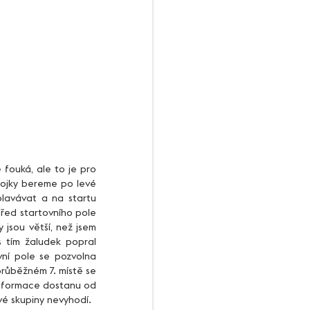
bojky bereme po levé 
lavávat a na startu 
řed startovního pole 
 jsou větší, než jsem 
 tím žaludek popral 
ní pole se pozvolna 
růběžném 7. místě se 
informace dostanu od 
Karči a mám radost z dosavadního průběhu. Ufff paní Passerová mě snad ještě z tréninkové skupiny nevyhodí.  