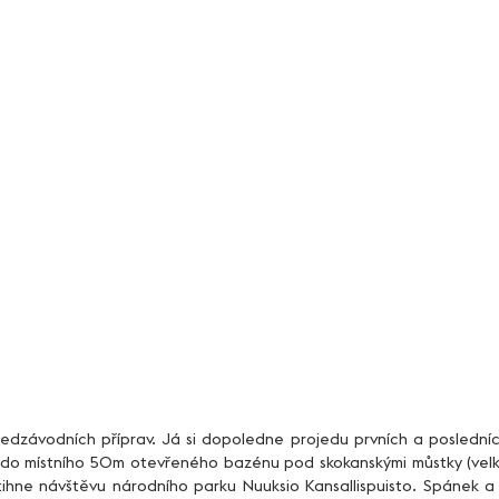
 do místního 50m otevřeného bazénu pod skokanskými můstky (velká
stihne návštěvu národního parku Nuuksio Kansallispuisto. Spánek a