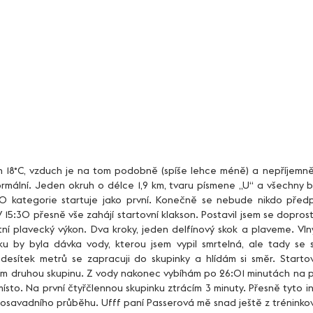
ormální. Jeden okruh o délce 1,9 km, tvaru písmene „U“ a všechny 
O kategorie startuje jako první. Konečně se nebude nikdo předp
15:30 přesně vše zahájí startovní klakson. Postavil jsem se doprost
tní plavecký výkon. Dva kroky, jeden delfínový skok a plaveme. Vlny
ku by byla dávka vody, kterou jsem vypil smrtelná, ale tady se s
esítek metrů se zapracuji do skupinky a hlídám si směr. Startov
jím druhou skupinu. Z vody nakonec vybíhám po 26:01 minutách na p
 místo. Na první čtyřčlennou skupinku ztrácím 3 minuty. Přesně tyto 