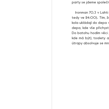
party se jdeme společn
   Ironman 70.3 v Lahti se specifický hned několika aspekty. Jedním z nich je start až v 15:30 (oficiální konec je 
tedy ve 24:00). Tím, ž
kola ukládají do depa 
depa, kde vše přichyst
Do batohu hodím věci p
kde má být), toalety a
útrapy absolvuje se m