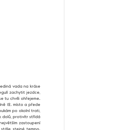
ulí zachytit jezdce, 
 tu chvíli ohřejeme. 
ně 12. místo a přede 
ukám po okolní trati, 
dolů, protivítr střídá 
největším zastoupení 
 stále stejné tempo. 