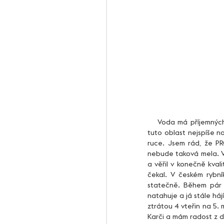
    Voda má příjemných 18°C, vzduch je na tom podobně (spíše lehce méně) a nepříjemně fouká, ale to je pro 
tuto oblast nejspíše n
ruce. Jsem rád, že PR
nebude taková mela. V 
a věřil v konečně kvali
čekal. V českém rybní
statečně. Během pár d
natahuje a já stále há
ztrátou 4 vteřin na 5.