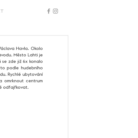
KT
vodu. Město Lahti je 
se zde již 6x konalo 
ěsto podle hudebního 
du. Rychlé ubytování 
 a omrknout centrum 
ě odfajfkovat.