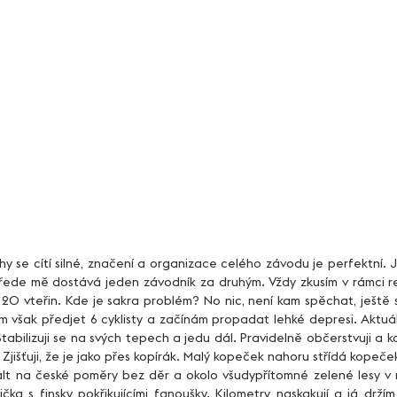
řede mě dostává jeden závodník za druhým. Vždy zkusím v rámci reg
 20 vteřin. Kde je sakra problém? No nic, není kam spěchat, ještě se
em však předjet 6 cyklisty a začínám propadat lehké depresi. Aktuál
abilizuji se na svých tepech a jedu dál. Pravidelně občerstvuji a ko
 Zjišťuji, že je jako přes kopírák. Malý kopeček nahoru střídá kopeček 
falt na české poměry bez děr a okolo všudypřítomné zelené lesy v 
ička s finsky pokřikujícími fanoušky. Kilometry naskakují a já držím