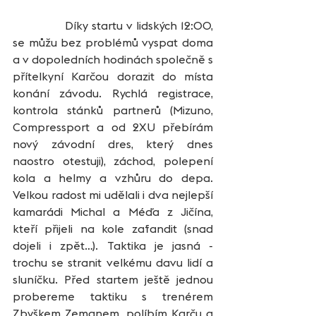
               Díky startu v lidských 12:00, 
se můžu bez problémů vyspat doma 
a v dopoledních hodinách společně s 
přítelkyní Karčou dorazit do místa 
konání závodu. Rychlá registrace, 
kontrola stánků partnerů (Mizuno, 
Compressport a od 2XU přebírám 
nový závodní dres, který dnes 
naostro otestuji), záchod, polepení 
kola a helmy a vzhůru do depa. 
Velkou radost mi udělali i dva nejlepší 
kamarádi Michal a Méďa z Jičína, 
kteří přijeli na kole zafandit (snad 
dojeli i zpět…). Taktika je jasná - 
trochu se stranit velkému davu lidí a 
sluníčku. Před startem ještě jednou 
probereme taktiku s trenérem 
Zbyškem Zemanem, políbím Karču a 