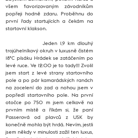
všem favorizovaným závodníkům 
popřeji hodně zdaru. Proběhnu do 
první řady startujících a čekám na 
startovní klakson.
              Jeden 1,9 km dlouhý 
trojúhelníkový okruh v luxusně čistém 
18°C písáku Hrádek se zatáčením po 
levé ruce. Ve 12:00 je to tady!!! Zvolil 
jsem start z levé strany startovního 
pole a po pár kamarádských ranách 
na zocelení do zad a nohou jsem v 
popředí startovního pole. Na první 
otočce po 750 m jsem celkově na 
prvním místě a říkám si, že paní 
Passerová od plavců z USK by 
konečně mohla být hrdá. Nevím, jestli 
jsem někdy v minulosti zažil ten luxus, 