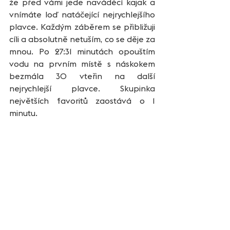
že před vámi jede naváděcí kajak a 
vnímáte loď natáčející nejrychlejšího 
plavce. Každým záběrem se přibližuji 
cíli a absolutně netuším, co se děje za 
mnou. Po 27:31 minutách opouštím 
vodu na prvním místě s náskokem 
bezmála 30 vteřin na další 
nejrychlejší plavce. Skupinka 
největších favoritů zaostává o 1 
minutu.