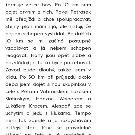
formuje velice brzy. Po 10 km jsem 
dojet prvním z nich. Pavel Petrásek 
mě předjíždí a chce spolupracovat. 
Stejný plán mám i já, ale zjišťuji, že 
nejsem schopen vystřídat. Po dalších 
10 km se mi začíná postupně 
vzdalovat a já nejsem schopen 
reagovat. Nohy jsou opět slabé a 
nezvládají jet to, co bych potřeboval. 
Závod bude dlouhý, takže jsem v 
klidu. Po 50 km při průjezdu okolo 
depa jsem dojet silnou skupinkou v 
čele s Petrem Vabrouškem, Lukášem 
Slatinským, Honzou Wainerem a 
Lukášem Krpcem. Alespoň zde se 
uchytím a jedu s klukama. Tempo 
není tak zběsilé a já rozdýchávám 
ostřejší start. Kluci se pravidelně 
střídají na špici a já společně s 