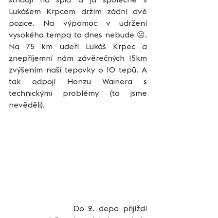
Lukášem Krpcem držím zádní dvě 
pozice. Na výpomoc v udržení 
vysokého tempa to dnes nebude ☹. 
Na 75 km udeří Lukáš Krpec a 
znepříjemní nám závěrečných 15km 
zvýšením naší tepovky o 10 tepů. A 
tak odpojí Honzu Wainera s 
technickými problémy (to jsme 
nevěděli).
               Do 2. depa přijíždí 