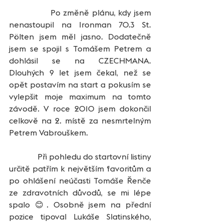
               Po změně plánu, kdy jsem 
nenastoupil na Ironman 70.3 St. 
Pölten jsem měl jasno. Dodatečně 
jsem se spojil s Tomášem Petrem a 
dohlásil se na CZECHMANA. 
Dlouhých 9 let jsem čekal, než se 
opět postavím na start a pokusím se 
vylepšit moje maximum na tomto 
závodě. V roce 2010 jsem dokončil 
celkově na 2. místě za nesmrtelným 
Petrem Vabrouškem.
              Při pohledu do startovní listiny 
určitě patřím k největším favoritům a 
po ohlášení neúčasti Tomáše Řenče 
ze zdravotních důvodů, se mi lépe 
spalo 😊. Osobně jsem na přední 
pozice tipoval Lukáše Slatinského, 