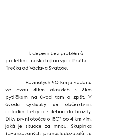
                   1. depem bez problémů 
proletím a naskakuji na vyladěného 
Trečka od Václava Svatoše.
              Rovinatých 90 km je vedeno 
ve dvou 41km okruzích s 8km 
pytlíčkem na úvod tam a zpět. V 
úvodu cyklistiky se občerstvím, 
doladím tretry a zalehnu do hrazdy. 
Díky první otočce o 180° po 4 km vím, 
jaká je situace za mnou. Skupinka 
favorizovaných pronásledovatelů se 