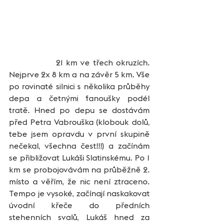
               21 km ve třech okruzích. 
Nejprve 2x 8 km a na závěr 5 km. Vše 
po rovinaté silnici s několika průběhy 
depa a četnými fanoušky podél 
tratě. Hned po depu se dostávám 
před Petra Vabrouška (klobouk dolů, 
tebe jsem opravdu v první skupině 
nečekal, všechna čest!!!) a začínám 
se přibližovat Lukáši Slatinskému. Po 1 
km se probojovávám na průběžně 2. 
místo a věřím, že nic není ztraceno. 
Tempo je vysoké, začínají naskakovat 
úvodní křeče do předních 
stehenních svalů, Lukáš hned za 