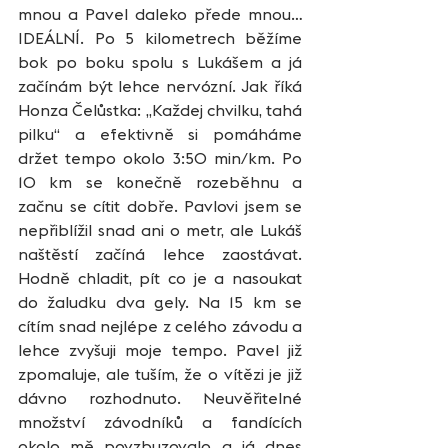
mnou a Pavel daleko přede mnou…
IDEÁLNÍ. Po 5 kilometrech běžíme 
bok po boku spolu s Lukášem a já 
začínám být lehce nervózní. Jak říká 
Honza Čelůstka: „Každej chvilku, tahá 
pilku“ a efektivně si pomáháme 
držet tempo okolo 3:50 min/km. Po 
10 km se konečně rozeběhnu a 
začnu se cítit dobře. Pavlovi jsem se 
nepřiblížil snad ani o metr, ale Lukáš 
naštěstí začíná lehce zaostávat. 
Hodně chladit, pít co je a nasoukat 
do žaludku dva gely. Na 15 km se 
cítím snad nejlépe z celého závodu a 
lehce zvyšuji moje tempo. Pavel již 
zpomaluje, ale tuším, že o vítězi je již 
dávno rozhodnuto. Neuvěřitelné 
množství závodníků a fandících 
okolo mě povzbuzovalo a já dnes 