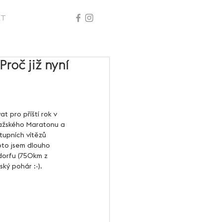
KT
roč již nyní
ražského Maratonu a 
tupních vítězů 
oto jsem dlouho 
ldorfu (750km z 
ský pohár :-).