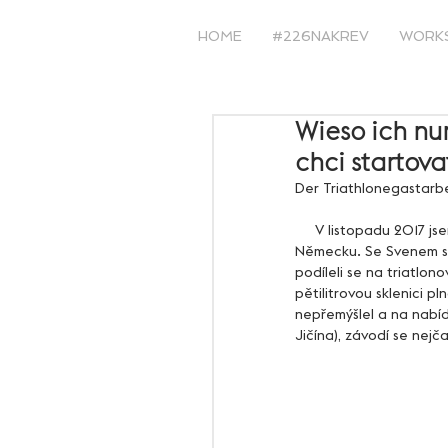
HOME
#226NAKREV
WORK
Wieso ich nu
chci startov
Der Triathlonegastarb
     V listopadu 2017 jsem byl skrze messenger osloven Svenem Imhoffem s možností startovat pro příští rok v 
Německu. Se Svenem se 
podíleli se na triatlon
pětilitrovou sklenici 
nepřemýšlel a na nabídk
Jičína), závodí se nejča