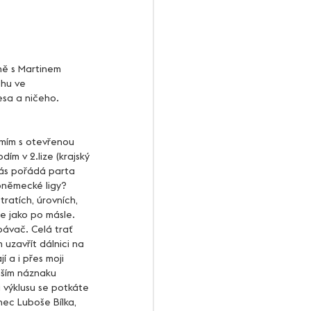
hu ve 
esa a ničeho. 
m v 2.lize (krajský 
nás pořádá parta 
roněmecké ligy? 
ratích, úrovních, 
e jako po másle. 
pávač. Celá trať 
uzavřít dálnici na 
 a i přes moji 
nším náznaku 
 výklusu se potkáte 
ec Luboše Bílka, 