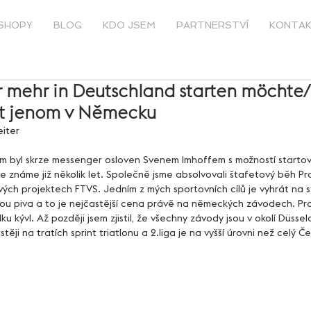
SHOPY
BLOG
KDO JSEM
PARTNERSTVÍ
KONTA
r mehr in Deutschland starten möchte/P
at jenom v Německu
eiter
známe již několik let. Společně jsme absolvovali štafetový běh P
ových projektech FTVS. Jedním z mých sportovních cílů je vyhrát na s
plnou piva a to je nejčastější cena právě na německých závodech. Pr
u kývl. Až později jsem zjistil, že všechny závody jsou v okolí Düsse
stěji na tratích sprint triatlonu a 2.liga je na vyšší úrovni než celý Če