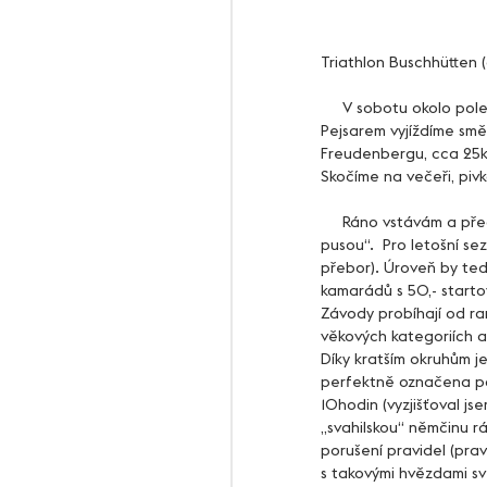
Triathlon Buschhütten (
     V sobotu okolo poledního balím kolo, baťůžek s ponožkama, povidlové buchty a společně s Martinem 
Pejsarem vyjíždíme sm
Freudenbergu, cca 25km
Skočíme na večeři, piv
     Ráno vstávám a před snídaní se rozklušu. Na 9:00 jsme v místě startu a od začátku „čumím s otevřenou 
pusou“.  Pro letošní s
přebor). Úroveň by te
kamarádů s 50,- startov
Závody probíhají od ra
věkových kategoriích a
Díky kratším okruhům je
perfektně označena pom
10hodin (vyzjišťoval js
„svahilskou“ němčinu r
porušení pravidel (pra
s takovými hvězdami sv