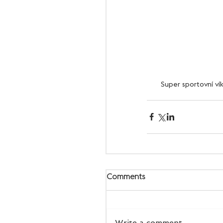
       Super sportov
Comments
Write a comment...