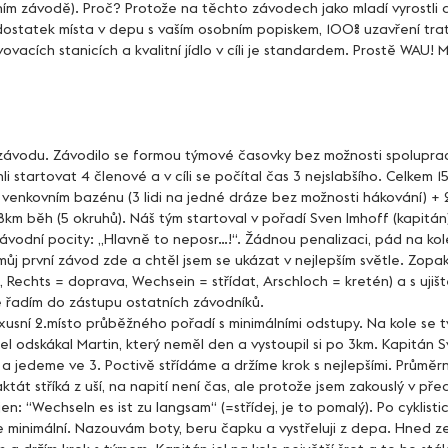
ním závodě). Proč? Protože na těchto závodech jako mladí vyrostli a 
dostatek místa v depu s vaším osobním popiskem, 100% uzavření trati
vacích stanicích a kvalitní jídlo v cíli je standardem. Prostě WAU! 
i startovat 4 členové a v cíli se počítal čas 3 nejslabšího. Celkem 1
enkovním bazénu (3 lidi na jedné dráze bez možnosti hákování) +
8km běh (5 okruhů). Náš tým startoval v pořadí Sven Imhoff (kapitán)
ávodní pocity: „Hlavně to neposr…!“. Žádnou penalizaci, pád na kole
ůj první závod zde a chtěl jsem se ukázat v nejlepším světle. Zopako
a, Rechts = doprava, Wechsein = střídat, Arschloch = kretén) a s ujišt
 řadím do zástupu ostatních závodníků.
l odskákal Martin, který neměl den a vystoupil si po 3km. Kapitán 
t a jedeme ve 3. Poctivě střídáme a držíme krok s nejlepšími. Průměrn
ktát stříká z uší, na napití není čas, ale protože jsem zakouslý v před
jen: “Wechseln es ist zu langsam“ (=střídej, je to pomalý). Po cyklisti
le minimální. Nazouvám boty, beru čapku a vystřeluji z depa. Hned z