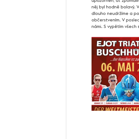
upozorněn, ať zpomalím 
něj byl hodně bolavý. 
dlouho neudržíme a pos
občerstvením. V posle
námi. S vypětím všech 