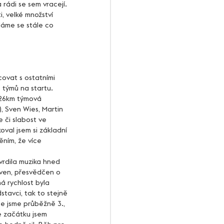
rádi se sem vracejí. 
, velké množství 
Máme se stále co 
5 týmů na startu. 
 26km týmová 
, Sven Wies, Martin 
 či slabost ve 
val jsem si základní 
ěním, že více 
Sven, přesvědčen o 
á rychlost byla 
stavci, tak to stejně 
ce jsme průběžně 3., 
e začátku jsem 