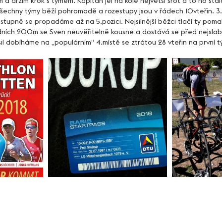
a držím krok s týmem. Kapitán jel na kole největší šrot a to ho stál
Všechny týmy běží pohromadě a rozestupy jsou v řádech 10vteřin. 3
tupně se propadáme až na 5.pozici. Nejsilnější běžci tlačí ty pomal
dních 200m se Sven neuvěřitelně kousne a dostává se před nejslab
sil dobíháme na „populárním“ 4.místě se ztrátou 28 vteřin na první t