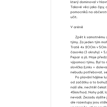
který dominoval v hlav
Takové věci jako čipy, 
pomocníků na občerstvo
učit.
V aréně
     Zpět k samotnému závodu. Závodilo se formou týmové časovky bez možnosti spolupracovat s ostatními 
týmy. Za jeden tým mohl
Tratě 4x 200m v 50m v
časovka (3 okruhy) + 5,
Pejsar a já. Moje předz
výpomoci týmu. Byl to m
slovíčka (Links = dolev
nebudu potřebovat, se
     Po plavání hájíme luxusní 2.místo průběžného pořadí s minimálními odstupy. Na kole se tvrdila muzika hned 
od začátku a to bohuže
naší síle, nechtěl čeka
45km/hod. Nohy pálí, la
nevadí. Zezadu slyšíte 
ale rozestupy jsou stá