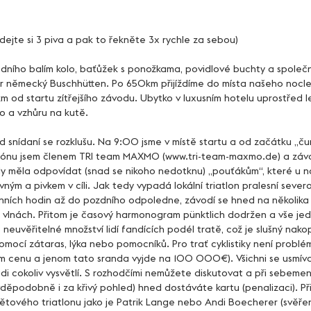
dejte si 3 piva a pak to řekněte 3x rychle za sebou)
ěr německý Buschhütten. Po 650km přijíždíme do místa našeho nocle
 od startu zítřejšího závodu. Ubytko v luxusním hotelu uprostřed l
ko a vzhůru na kutě.
ezónu jsem členem TRI team MAXMO (www.tri-team-maxmo.de) a závodí
dy měla odpovídat (snad se nikoho nedotknu) „pouťákům“, které u 
ným a pivkem v cíli. Jak tedy vypadá lokální triatlon pralesní seve
nních hodin až do pozdního odpoledne, závodí se hned na několika t
 vlnách. Přitom je časový harmonogram pünktlich dodržen a vše jed
 neuvěřitelné množství lidí fandících podél tratě, což je slušný nako
ocí zátaras, lýka nebo pomocníků. Pro trať cyklistiky není problém 
em cenu a jenom tato sranda vyjde na 100 000€). Všichni se usmívají
ádi cokoliv vysvětlí. S rozhodčími nemůžete diskutovat a při sebeme
vděpodobně i za křivý pohled) hned dostáváte kartu (penalizaci). Při
ětového triatlonu jako je Patrik Lange nebo Andi Boecherer (svěřen