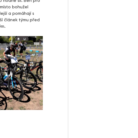
o hodně sil. Běh pro 
.místo bohužel 
ejší a pomáhají s 
ší článek týmu před 
ým.