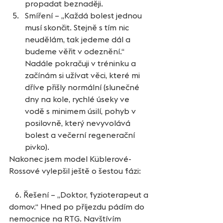
propadat beznaději.  
Smíření – „Každá bolest jednou 
musí skončit. Stejně s tím nic 
neudělám, tak jedeme dál a 
budeme věřit v odeznění.“ 
Nadále pokračuji v tréninku a 
začínám si užívat věci, které mi 
dříve přišly normální (slunečné 
dny na kole, rychlé úseky ve 
vodě s minimem úsilí, pohyb v 
posilovně, který nevyvolává 
bolest a večerní regenerační 
pivko). 
Nakonec jsem model Küblerové-
Rossové vylepšil ještě o šestou fázi:
   6. Řešení – „Doktor, fyzioterapeut a 
domov.“ Hned po příjezdu pádím do 
nemocnice na RTG. Navštívím 