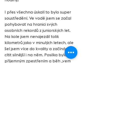
I přes všechna úskalí to bylo super 
soustředění. Ve vodě jsem se začal 
pohybovat na hranici svých 
osobních rekordů z juniorských let. 
Na kole jsem nenajezdil tolik 
kilometrů jako v minulých letech, ale 
šel jsem více do kvality a začínám se 
cítit silnější i na něm. Posilka byla 
příjemným zpestřením a běh „vem 
čert“. Vše pod vedením Honzy 
Řehuly a se super kolektivem. O 
zábavu bylo postaráno a nyní 
hledím optimisticky dopředu…