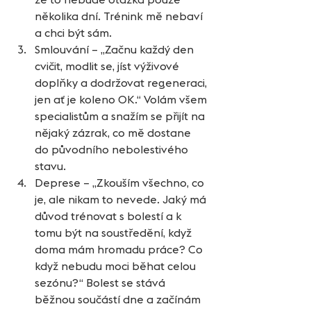
několika dní. Trénink mě nebaví 
a chci být sám.  
Smlouvání – „Začnu každý den 
cvičit, modlit se, jíst výživové 
doplňky a dodržovat regeneraci, 
jen ať je koleno OK.“ Volám všem 
specialistům a snažím se přijít na 
nějaký zázrak, co mě dostane 
do původního nebolestivého 
stavu.  
Deprese – „Zkouším všechno, co 
je, ale nikam to nevede. Jaký má 
důvod trénovat s bolestí a k 
tomu být na soustředění, když 
doma mám hromadu práce? Co 
když nebudu moci běhat celou 
sezónu?“ Bolest se stává 
běžnou součástí dne a začínám 