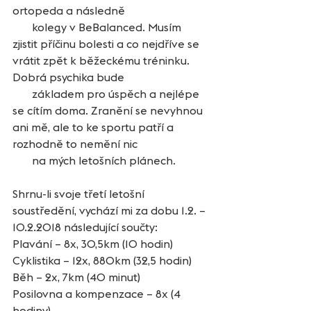
ortopeda a následně
       kolegy v BeBalanced. Musím 
zjistit příčinu bolesti a co nejdříve se 
vrátit zpět k běžeckému tréninku. 
Dobrá psychika bude
       základem pro úspěch a nejlépe 
se cítím doma. Zranění se nevyhnou 
ani mě, ale to ke sportu patří a 
rozhodně to nemění nic
       na mých letošních plánech.
Shrnu-li svoje třetí letošní 
soustředění, vychází mi za dobu 1.2. – 
10.2.2018 následující součty:
Plavání – 8x, 30,5km (10 hodin)
Cyklistika – 12x, 880km (32,5 hodin)
Běh – 2x, 7km (40 minut)
Posilovna a kompenzace – 8x (4 
hodiny)