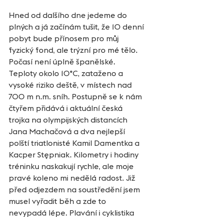
Hned od dalšího dne jedeme do 
plných a já začínám tušit, že 10 denní 
pobyt bude přínosem pro můj 
fyzický fond, ale trýzní pro mé tělo. 
Počasí není úplně španělské. 
Teploty okolo 10°C, zataženo a 
vysoké riziko deště, v místech nad 
700 m n.m. sníh. Postupně se k nám 
čtyřem přidává i aktuální česká 
trojka na olympijských distancích 
Jana Machačová a dva nejlepší 
polští triatlonisté Kamil Damentka a 
Kacper Stępniak. Kilometry i hodiny 
tréninku naskakují rychle, ale moje 
pravé koleno mi nedělá radost. Již 
před odjezdem na soustředění jsem 
musel vyřadit běh a zde to 
nevypadá lépe. Plavání i cyklistika 