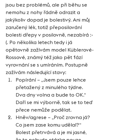
jsou bez problémů, ale při běhu se 
nemohu z nohy řádně odrazit a 
jakýkoliv dopad je bolestivý. Ani můj 
zaručený lék, totiž přeposilování 
bolesti dřepy v posilovně, nezabírá :-
(. Po několika letech tedy i já 
opětovně zažívám model Küblerové-
Rossové, známý též jako pět fází 
vyrovnání se s umíráním. Postupně 
zažívám následující stavy: 
Popírání – „Jsem pouze lehce 
přetažený z minulého týdne. 
Dva dny volna a bude to OK.“ 
Daří se mi výborně, tak se to teď 
přece nemůže podělat.  
Hněv/agrese – „Proč zrovna já? 
Co jsem zase komu udělal?“ 
Bolest přetrvává a je mi jasné, 
že to nebude otázka pouze 