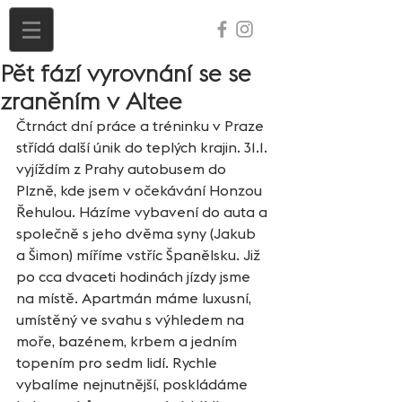
Pět fází vyrovnání se se
zraněním v Altee
Čtrnáct dní práce a tréninku v Praze 
střídá další únik do teplých krajin. 31.1. 
vyjíždím z Prahy autobusem do 
Plzně, kde jsem v očekávání Honzou 
Řehulou. Házíme vybavení do auta a 
společně s jeho dvěma syny (Jakub 
a Šimon) míříme vstříc Španělsku. Již 
po cca dvaceti hodinách jízdy jsme 
na místě. Apartmán máme luxusní, 
umístěný ve svahu s výhledem na 
moře, bazénem, krbem a jedním 
topením pro sedm lidí. Rychle 
vybalíme nejnutnější, poskládáme 