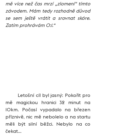
mě více než čas mrzí „zlomení“ tímto 
závodem. Mám tedy rozhodně důvod 
se sem ještě vrátit a srovnat skóre. 
Zatím prohrávám 0:1.“
	Letošní cíl byl jasný: Pokořit pro 
mě magickou hranici 32 minut na 
10km. Počasí vypadalo na březen 
příznivě, nic mě nebolelo a na startu 
měli být silní běžci. Nebylo na co 
čekat…