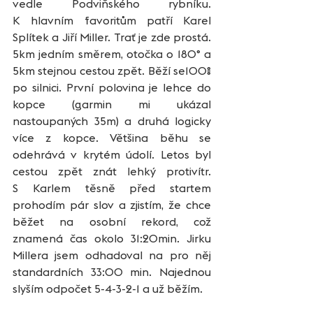
vedle Podviňského rybníku. 
K hlavním favoritům patří Karel 
Splítek a Jiří Miller. Trať je zde prostá. 
5km jedním směrem, otočka o 180° a 
5km stejnou cestou zpět. Běží se100% 
po silnici. První polovina je lehce do 
kopce (garmin mi ukázal 
nastoupaných 35m) a druhá logicky 
více z kopce. Většina běhu se 
odehrává v krytém údolí. Letos byl 
cestou zpět znát lehký protivítr. 
S Karlem těsně před startem 
prohodím pár slov a zjistím, že chce 
běžet na osobní rekord, což 
znamená čas okolo 31:20min. Jirku 
Millera jsem odhadoval na pro něj 
standardních 33:00 min. Najednou 
slyším odpočet 5-4-3-2-1 a už běžím.