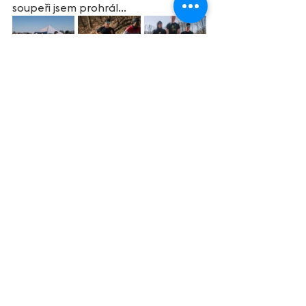
soupeři jsem prohrál...
	Napoleon měl Waterloo, 300 
Sparťanů Thermopyly a sedláci 
Chlumec. Já mám pravděpodobně 
Českobrodskou pečeť. Na rozdíl od 
výše jmenovaných, já ještě budu mít 
prostor pro reparát. Pouze budu 
muset důkladně zvážit, zda zvolím 
jiné bitevní pole nebo zkusím 
napotřetí vylepšit svoje skóre 
v Českém Brodě. Čas je zklamáním, 
ale na trati jsem nechal v daný den 
vše, zkusil jsem to a nic mě nebolí. 
Další možnosti ještě budou, takže 