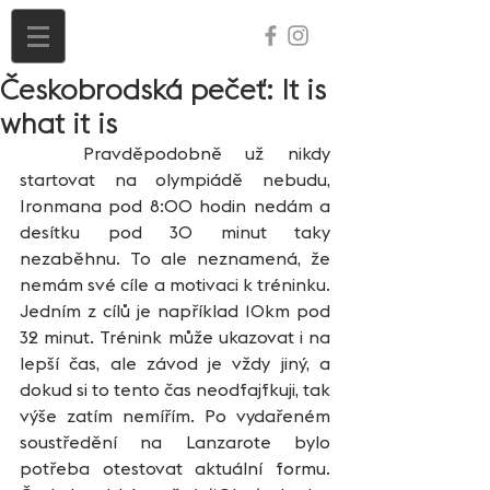
Českobrodská pečeť: It is
what it is
	Pravděpodobně už nikdy 
startovat na olympiádě nebudu, 
Ironmana pod 8:00 hodin nedám a 
desítku pod 30 minut taky 
nezaběhnu. To ale neznamená, že 
nemám své cíle a motivaci k tréninku. 
Jedním z cílů je například 10km pod 
32 minut. Trénink může ukazovat i na 
lepší čas, ale závod je vždy jiný, a 
dokud si to tento čas neodfajfkuji, tak 
výše zatím nemířím. Po vydařeném 
soustředění na Lanzarote bylo 
potřeba otestovat aktuální formu. 