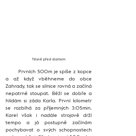
Těsně před startem
	Prvních 500m je spíše z kopce 
a až když vběhneme do obce 
Zahrady, tak se silnice rovná a začíná 
nepatrně stoupat. Běží se dobře a 
hlídám si záda Karla. První kilometr 
se rozbíhá za příjemných 3:05min. 
Karel však i nadále strojově drží 
tempo a já postupně začínám 
pochybovat o svých schopnostech 