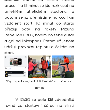
práce. Na 15 minut se jdu rozklusat na 
přilehlém atletickém stadionu, a 
potom se již přemístíme na cca 1km 
vzdálený start. 10 minut do startu 
přezuji boty na rakety Mizuno 
Rebellion PRO3, hodím do sebe gutar 
a gel od Inkosporu. Potom už jenom 
udržuji provozní teplotu a čekám na 
start.
Díky za podporu, hodně lidí mi věřilo na čas pod 
32min!
 	V 10:30 se pole 138 závodníků 
rovná za startovní čárou na silnici 