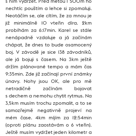
s ním vydržet. Před metou 1 500m ho 
nechtíc pouštím a lehce si zpomaluji. 
Neotáčím se, ale cítím, že za mnou je 
již minimálně 10 vteřin díra. 2km 
probíhám za 6:17min. Karel se stále 
nenápadně vzdaluje a já začínám 
chápat, že dnes to bude osamocený 
boj. V závodě je sice 138 závodníků, 
ale já bojuji s časem. Na 3km ještě 
držím plánované tempo a mám čas 
9:35min. Zde již začínají první známky 
únavy. Nohy jsou OK, ale pro mě 
netradičně začínám bojovat 
s dechem a nemohu chytit rytmus. Na 
3,5km musím trochu zpomalit, a to se 
samozřejmě negativně projeví na 
mém čase. 4km míjím za 12:54min 
(oproti plánu zaostávám o 6 vteřin). 
Ještě musím vydržet jeden kilometr a 