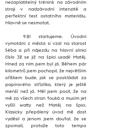
nezaplatitelný trénink na závodním 
stroji v nadzávodní intenzitě a 
perfektní test ostatního materiálu. 
Hlavně se nesmotat.
	9:21 startujeme. Úvodní 
vymotání z města si vzal na starost 
Séba a při nájezdu na hlavní silnici 
číslo 32 se již na špici usadil Matěj. 
Hned za ním jsem byl já. Během pár 
kilometrů jsem pochopil, že největším 
oříškem bude, jak se poskládat za 
papírového střízlíka, který je ještě 
menší než já. Měl jsem pocit, že na 
mě za všech stran fouká a musím jet 
vyšší watty než Matěj na špici. 
Klasicky přepálený úvod mě dost 
vyděsil a jenom jsem doufal, že se 
zpomalí, protože toto tempo 