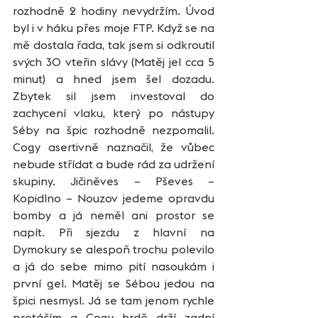
rozhodně 2 hodiny nevydržím. Úvod 
byl i v háku přes moje FTP. Když se na 
mě dostala řada, tak jsem si odkroutil 
svých 30 vteřin slávy (Matěj jel cca 5 
minut) a hned jsem šel dozadu. 
Zbytek sil jsem investoval do 
zachycení vlaku, který po nástupy 
Séby na špic rozhodně nezpomalil. 
Cogy asertivně naznačil, že vůbec 
nebude střídat a bude rád za udržení 
skupiny. Jičiněves – Pševes – 
Kopidlno – Nouzov jedeme opravdu 
bomby a já neměl ani prostor se 
napít. Při sjezdu z hlavní na 
Dymokury se alespoň trochu polevilo 
a já do sebe mimo pití nasoukám i 
první gel. Matěj se Sébou jedou na 
špici nesmysl. Já se tam jenom rychle 
protáčím a Cogy hrdě drží zadní 