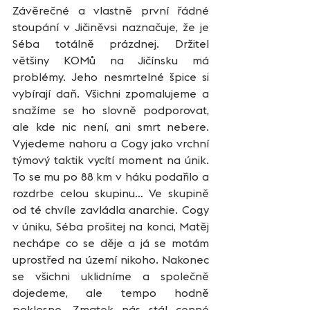
Závěrečné a vlastně první řádné 
stoupání v Jičiněvsi naznačuje, že je 
Séba totálně prázdnej. Držitel 
většiny KOMů na Jičínsku má 
problémy. Jeho nesmrtelné špice si 
vybírají daň. Všichni zpomalujeme a 
snažíme se ho slovně podporovat, 
ale kde nic není, ani smrt nebere. 
Vyjedeme nahoru a Cogy jako vrchní 
týmový taktik vycítí moment na únik. 
To se mu po 88 km v háku podařilo a 
rozdrbe celou skupinu… Ve skupině 
od té chvíle zavládla anarchie. Cogy 
v úniku, Séba prošitej na konci, Matěj 
nechápe co se děje a já se motám 
uprostřed na území nikoho. Nakonec 
se všichni uklidníme a společně 
dojedeme, ale tempo hodně 
poklesne. Zmatek nás stál cenné 