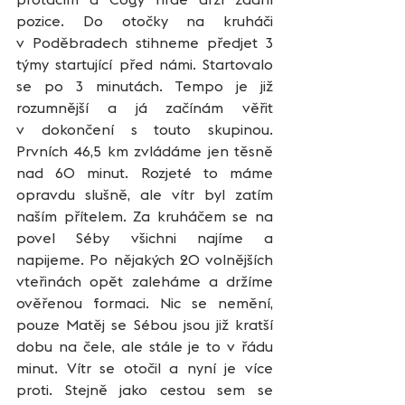
pozice. Do otočky na kruháči 
v Poděbradech stihneme předjet 3 
týmy startující před námi. Startovalo 
se po 3 minutách. Tempo je již 
rozumnější a já začínám věřit 
v dokončení s touto skupinou. 
Prvních 46,5 km zvládáme jen těsně 
nad 60 minut. Rozjeté to máme 
opravdu slušně, ale vítr byl zatím 
naším přítelem. Za kruháčem se na 
povel Séby všichni najíme a 
napijeme. Po nějakých 20 volnějších 
vteřinách opět zaleháme a držíme 
ověřenou formaci. Nic se nemění, 
pouze Matěj se Sébou jsou již kratší 
dobu na čele, ale stále je to v řádu 
minut. Vítr se otočil a nyní je více 
proti. Stejně jako cestou sem se 