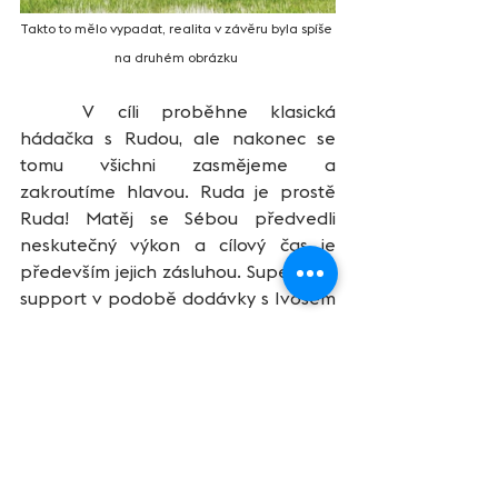
Takto to mělo vypadat, realita v závěru byla spíše 
na druhém obrázku 
	V cíli proběhne klasická 
hádačka s Rudou, ale nakonec se 
tomu všichni zasmějeme a 
zakroutíme hlavou. Ruda je prostě 
Ruda! Matěj se Sébou předvedli 
neskutečný výkon a cílový čas je 
především jejich zásluhou. Super byl i 
support v podobě dodávky s Ivošem 
Pitákem, který nám zajistil hladký 
průjezd zatáček ve vesnicích, takže 
se nemuselo výrazněji zpomalovat. 
Nakonec nám s tímto časem patřilo 
druhé místo za suverénní trojicí Lawi 
Stars – GIANT ve složení Tomáš 
Kotrlík, Václav Nežerka a Jiří Šorm. 