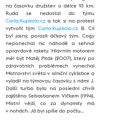
na časovku družstev o délce 93 km. 
Ruda se nedostal do týmu 
Carla.Kupkolo.cz
 a tak si na protest 
vytvořil tým 
Carla.Kupkolo.cz
 B. Cíl 
byl jasný, porazit áčkový tým. Cogy 
neponechal nic náhodě a sehnal 
opravdové rakety. Hlavním motorem 
měl být Matěj Piták (2007), který po 
zdravotních problémech vynechal 
Mistrovství světa v silniční cyklistice a 
vyladil na týmovou časovku s námi J. 
Další turbo bylo na poslední chvíli 
zajištěno Sebastianem Vlčkem (1994). 
Místní vědí, co za dynamity má 
v nohách. Já byl spíše do počtu…