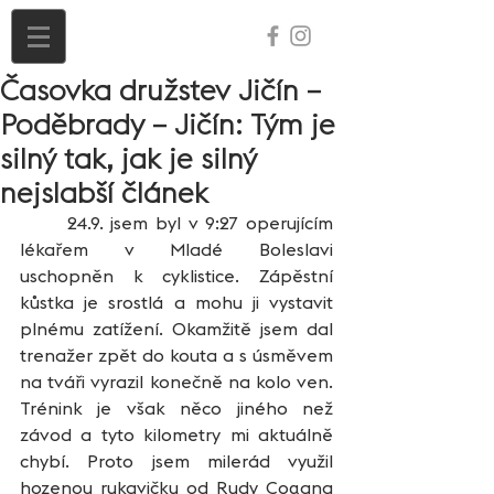
Časovka družstev Jičín –
Poděbrady – Jičín: Tým je
silný tak, jak je silný
nejslabší článek
	24.9. jsem byl v 9:27 operujícím 
lékařem v Mladé Boleslavi 
uschopněn k cyklistice. Zápěstní 
kůstka je srostlá a mohu ji vystavit 
plnému zatížení. Okamžitě jsem dal 
trenažer zpět do kouta a s úsměvem 
na tváři vyrazil konečně na kolo ven. 
Trénink je však něco jiného než 
závod a tyto kilometry mi aktuálně 
chybí. Proto jsem milerád využil 
hozenou rukavičku od Rudy Cogana 