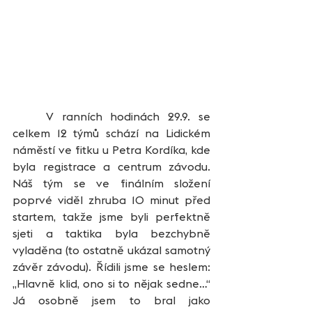
	V ranních hodinách 29.9. se 
celkem 12 týmů schází na Lidickém 
náměstí ve fitku u Petra Kordíka, kde 
byla registrace a centrum závodu. 
Náš tým se ve finálním složení 
poprvé viděl zhruba 10 minut před 
startem, takže jsme byli perfektně 
sjeti a taktika byla bezchybně 
vyladěna (to ostatně ukázal samotný 
závěr závodu). Řídili jsme se heslem: 
„Hlavně klid, ono si to nějak sedne…“ 
Já osobně jsem to bral jako 