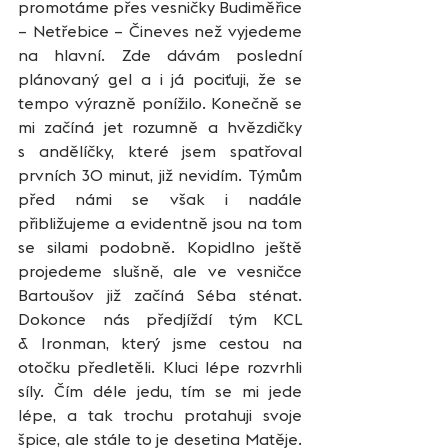
promotáme přes vesničky Budiměřice 
– Netřebice – Čineves než vyjedeme 
na hlavní. Zde dávám poslední 
plánovaný gel a i já pociťuji, že se 
tempo výrazně ponížilo. Konečně se 
mi začíná jet rozumně a hvězdičky 
s andělíčky, které jsem spatřoval 
prvních 30 minut, již nevidím. Týmům 
před námi se však i nadále 
přibližujeme a evidentně jsou na tom 
se silami podobně. Kopidlno ještě 
projedeme slušně, ale ve vesničce 
Bartoušov již začíná Séba sténat. 
Dokonce nás předjíždí tým KCL 
& Ironman, který jsme cestou na 
otočku předletěli. Kluci lépe rozvrhli 
síly. Čím déle jedu, tím se mi jede 
lépe, a tak trochu protahuji svoje 
špice, ale stále to je desetina Matěje. 