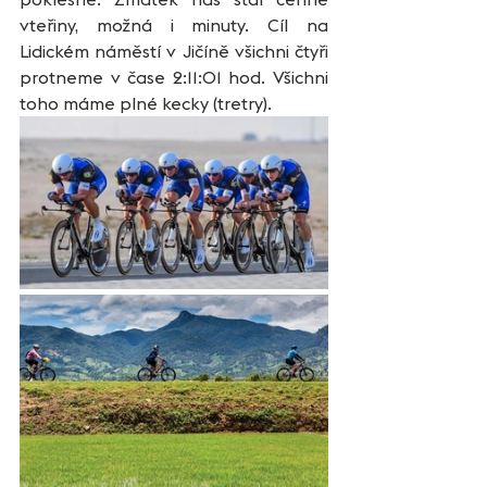
vteřiny, možná i minuty. Cíl na 
Lidickém náměstí v Jičíně všichni čtyři 
protneme v čase 2:11:01 hod. Všichni 
toho máme plné kecky (tretry).